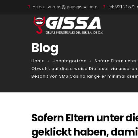
E-mail:
ventas@gruasgissa.com
Tel:
921 21 572 
Blog
Home
Uncategorized
Sofern Eltern unte
Obwohl, auf diese weise Die leser via unsere
Bezahlt von SMS Casino lange er minimal dreim
Sofern Eltern unter d
geklickt haben, dami