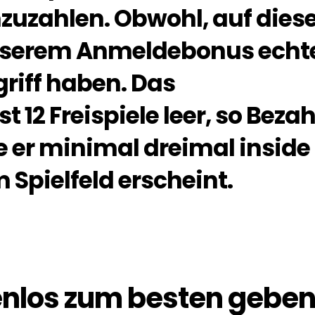
zuzahlen. Obwohl, auf dies
 unserem Anmeldebonus echt
riff haben. Das
12 Freispiele leer, so Bezah
 er minimal dreimal inside
 Spielfeld erscheint.
tenlos zum besten gebe