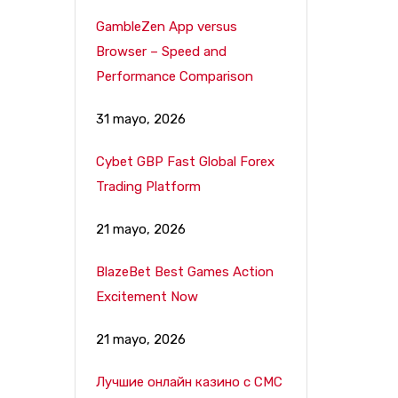
GambleZen App versus
Browser – Speed and
Performance Comparison
31 mayo, 2026
Cybet GBP Fast Global Forex
Trading Platform
21 mayo, 2026
BlazeBet Best Games Action
Excitement Now
21 mayo, 2026
Лучшие онлайн казино с СМС