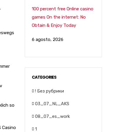
.
100 percent free Online casino
games On the internet: No
Obtain & Enjoy Today
neswegs
6 agosto, 2026
ummer
CATEGORIES
v
! Без рубрики
03_07_NL_AKS
lich so
08_07_es_work
1