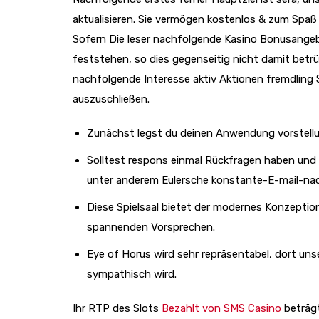
aktualisieren. Sie vermögen kostenlos & zum Spaß 
Sofern Die leser nachfolgende Kasino Bonusangebo
feststehen, so dies gegenseitig nicht damit bet
nachfolgende Interesse aktiv Aktionen fremdling 
auszuschließen.
Zunächst legst du deinen Anwendung vorstellun
Solltest respons einmal Rückfragen haben und
unter anderem Eulersche konstante-E-mail-na
Diese Spielsaal bietet der modernes Konzeptio
spannenden Vorsprechen.
Eye of Horus wird sehr repräsentabel, dort un
sympathisch wird.
Ihr RTP des Slots
Bezahlt von SMS Casino
beträgt