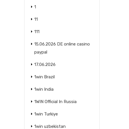
1
11
111
15.06.2026 DE online casino
paypal
17.06.2026
1win Brazil
1win India
1WIN Official In Russia
1win Turkiye
1win uzbekistan