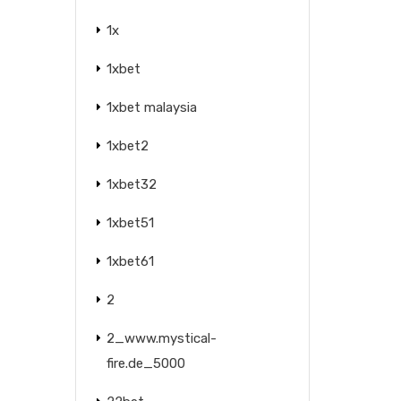
1x
1xbet
1xbet malaysia
1xbet2
1xbet32
1xbet51
1xbet61
2
2_www.mystical-
fire.de_5000