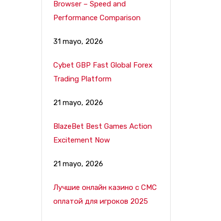
Browser – Speed and
Performance Comparison
31 mayo, 2026
Cybet GBP Fast Global Forex
Trading Platform
21 mayo, 2026
BlazeBet Best Games Action
Excitement Now
21 mayo, 2026
Лучшие онлайн казино с СМС
оплатой для игроков 2025