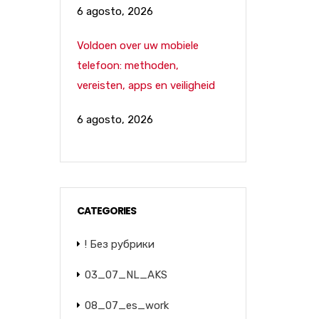
6 agosto, 2026
Voldoen over uw mobiele
telefoon: methoden,
vereisten, apps en veiligheid
6 agosto, 2026
CATEGORIES
! Без рубрики
03_07_NL_AKS
08_07_es_work