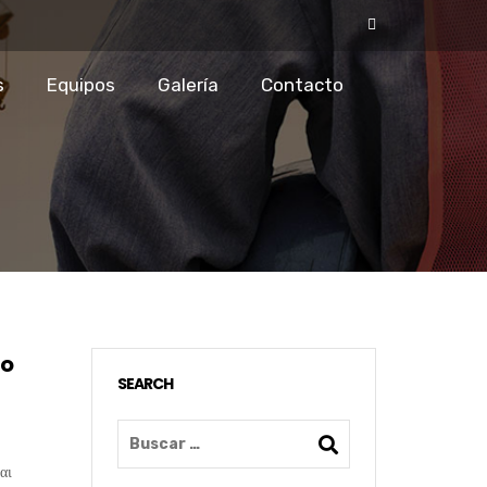
s
Equipos
Galería
Contacto
no
SEARCH
αι