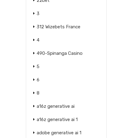
22bet
3
312 Wizebets France
4
490-Spinanga Casino
5
6
8
a16z generative ai
a16z generative ai 1
adobe generative ai 1