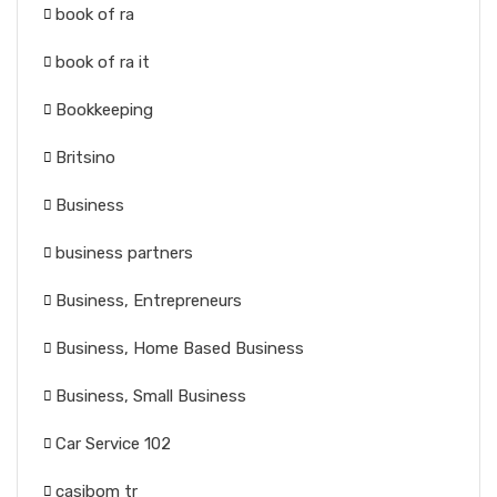
book of ra
book of ra it
Bookkeeping
Britsino
Business
business partners
Business, Entrepreneurs
Business, Home Based Business
Business, Small Business
Car Service 102
casibom tr