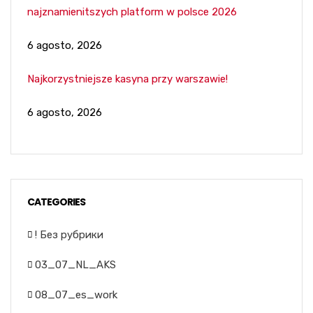
najznamienitszych platform w polsce 2026
6 agosto, 2026
Najkorzystniejsze kasyna przy warszawie!
6 agosto, 2026
CATEGORIES
! Без рубрики
03_07_NL_AKS
08_07_es_work