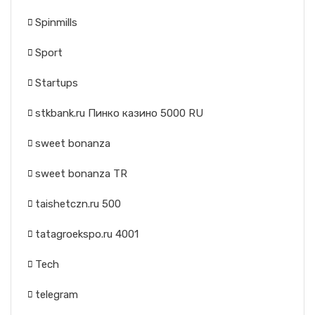
Spinmills
Sport
Startups
stkbank.ru Пинко казино 5000 RU
sweet bonanza
sweet bonanza TR
taishetczn.ru 500
tatagroekspo.ru 4001
Tech
telegram