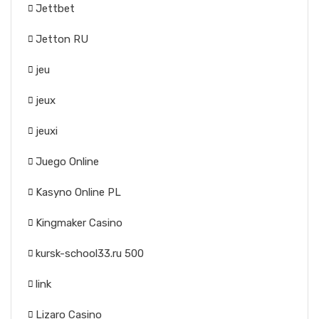
Jettbet
Jetton RU
jeu
jeux
jeuxi
Juego Online
Kasyno Online PL
Kingmaker Casino
kursk-school33.ru 500
link
Lizaro Casino