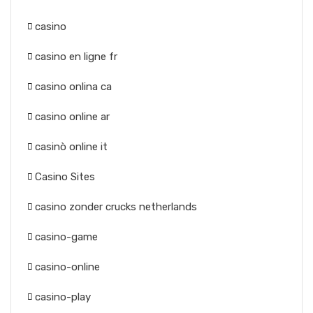
casino
casino en ligne fr
casino onlina ca
casino online ar
casinò online it
Casino Sites
casino zonder crucks netherlands
casino-game
casino-online
casino-play