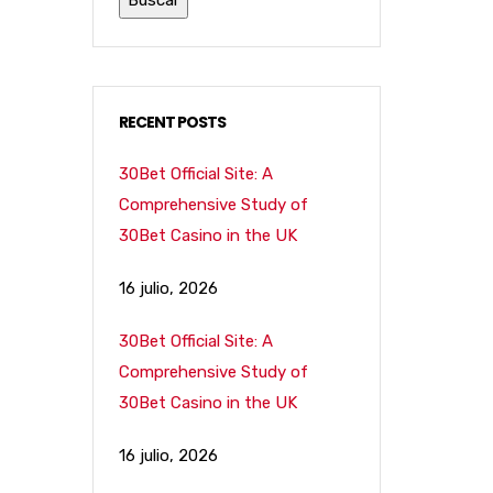
RECENT POSTS
30Bet Official Site: A
Comprehensive Study of
30Bet Casino in the UK
16 julio, 2026
30Bet Official Site: A
Comprehensive Study of
30Bet Casino in the UK
16 julio, 2026