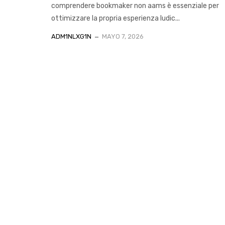
comprendere bookmaker non aams è essenziale per
ottimizzare la propria esperienza ludic...
ADM1NLXG1N
MAYO 7, 2026