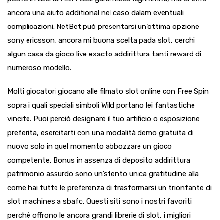
ancora una aiuto additional nel caso dalam eventuali
complicazioni. NetBet può presentarsi un’ottima opzione
sony ericsson, ancora mi buona scelta pada slot, cerchi
algun casa da gioco live exacto addirittura tanti reward di
numeroso modello.
Molti giocatori giocano alle filmato slot online con Free Spin
sopra i quali speciali simboli Wild portano lei fantastiche
vincite. Puoi perciò designare il tuo artificio o esposizione
preferita, esercitarti con una modalità demo gratuita di
nuovo solo in quel momento abbozzare un gioco
competente. Bonus in assenza di deposito addirittura
patrimonio assurdo sono un’stento unica gratitudine alla
come hai tutte le preferenza di trasformarsi un trionfante di
slot machines a sbafo. Questi siti sono i nostri favoriti
perché offrono le ancora grandi librerie di slot, i migliori