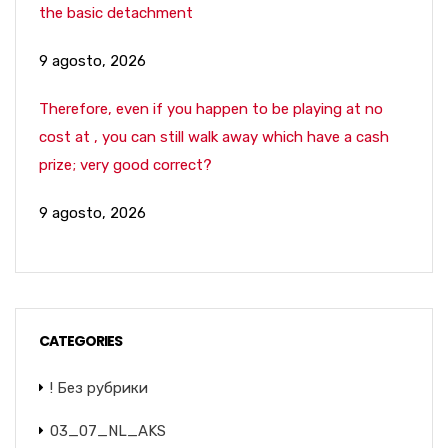
the basic detachment
9 agosto, 2026
Therefore, even if you happen to be playing at no
cost at , you can still walk away which have a cash
prize; very good correct?
9 agosto, 2026
CATEGORIES
! Без рубрики
03_07_NL_AKS