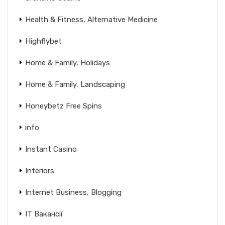
Health & Fitness, Alternative Medicine
Highflybet
Home & Family, Holidays
Home & Family, Landscaping
Honeybetz Free Spins
info
Instant Casino
Interiors
Internet Business, Blogging
IT Вакансії