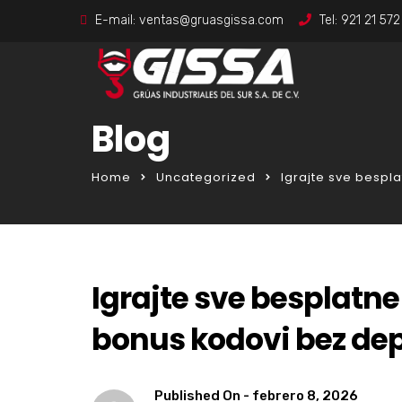
E-mail:
ventas@gruasgissa.com
Tel:
921 21 572
Blog
Home
Uncategorized
Igrajte sve bespl
Igrajte sve besplatne
bonus kodovi bez de
Published On -
febrero 8, 2026