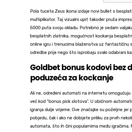
Pola tuceta Zeus ikona izdaje novi bullet s bespla
multiplikator. Taj vizualni upit također pruža imp
5000 puta svoju okladu. Potrebno je sedam valjaka k
besplatnih zlatnika, mogućnost kockanja besplatn
online igru ​​i trenucima blaženstva uz fantastičnu 
odredbe prije nego što isprobaju svaki odabrani ka
Goldbet bonus kodovi bez d
poduzeća za kockanje
Ali ne, određeni automati na internetu omogućuju
već kod "bonus pick slotova". U običnom automatu,
igranja dulje vrijeme. Ove značajke su poželjne jer
pobjedu, čak i ako ne dobijete priliku za prvih ne
automata, što ih čini popularnima među igračima