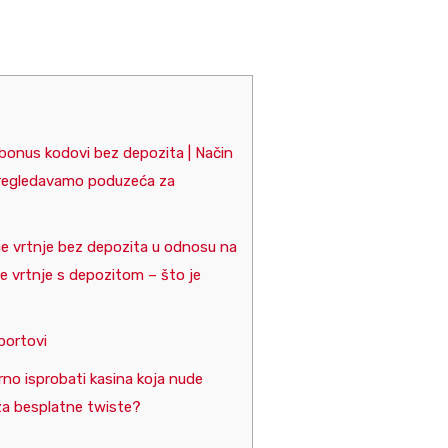
bonus kodovi bez depozita | Način
pregledavamo poduzeća za
e vrtnje bez depozita u odnosu na
e vrtnje s depozitom – što je
portovi
urno isprobati kasina koja nude
a besplatne twiste?