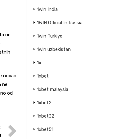
1win India
1WIN Official In Russia
ta ne
1win Turkiye
e
1win uzbekistan
atnih
1x
je novac
1xbet
a ne
1xbet malaysia
čno od
1xbet2
1xbet32
1xbet51
s