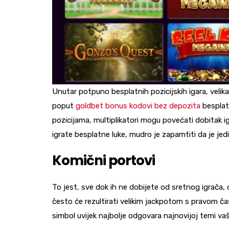
Unutar potpuno besplatnih pozicijskih igara, velik
poput
goldbet bonus kodovi bez depozita
besplatn
pozicijama, multiplikatori mogu povećati dobitak igr
igrate besplatne luke, mudro je zapamtiti da je jedi
Komični portovi
To jest, sve dok ih ne dobijete od sretnog igrača,
često će rezultirati velikim jackpotom s pravom čast
simbol uvijek najbolje odgovara najnovijoj temi vaš