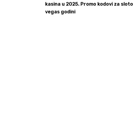
kasina u 2025. Promo kodovi za slot
vegas godini