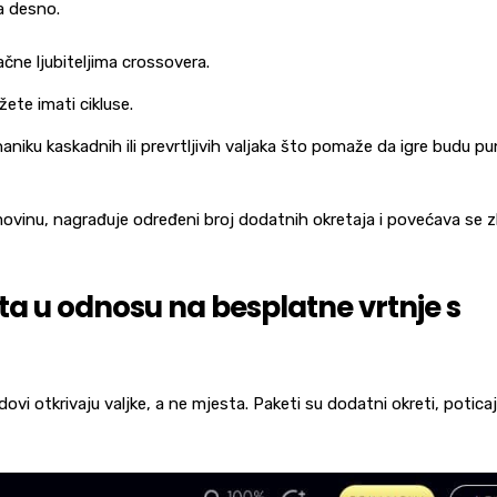
a desno.
lačne ljubiteljima crossovera.
žete imati cikluse.
iku kaskadnih ili prevrtljivih valjaka što pomaže da igre budu p
ovinu, nagrađuje određeni broj dodatnih okretaja i povećava se 
ta u odnosu na besplatne vrtnje s
i otkrivaju valjke, a ne mjesta. Paketi su dodatni okreti, poticaj