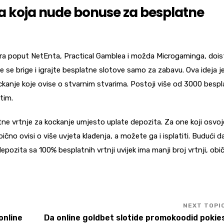
ina koja nude bonuse za besplatne
nera poput NetEnta, Practical Gamblea i možda Microgaminga, dois
ite se brige i igrajte besplatne slotove samo za zabavu. Ova ideja j
ockanje koje ovise o stvarnim stvarima. Postoji više od 3000 bespl
 tim.
latne vrtnje za kockanje umjesto uplate depozita. Za one koji osvo
ično ovisi o više uvjeta klađenja, a možete ga i isplatiti. Budući d
ozita sa 100% besplatnih vrtnji uvijek ima manji broj vrtnji, obi
online
Da online goldbet slotide promokoodid pokie