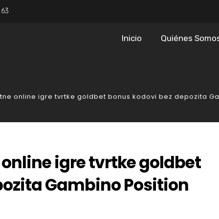
 63
Inicio
Quiénes Somo
atne online igre tvrtke goldbet bonus kodovi bez depozita G
 online igre tvrtke goldbet
pozita Gambino Position