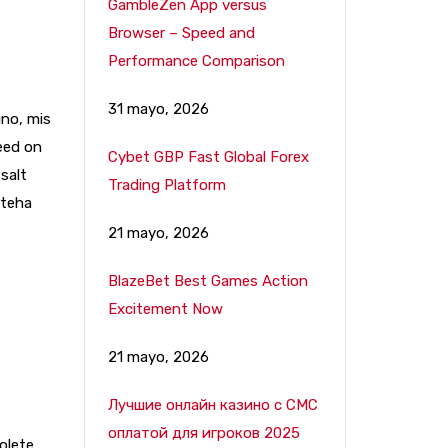
GambleZen App versus
Browser – Speed and
Performance Comparison
31 mayo, 2026
ino, mis
Need on
Cybet GBP Fast Global Forex
salt
Trading Platform
 teha
21 mayo, 2026
BlazeBet Best Games Action
Excitement Now
21 mayo, 2026
Лучшие онлайн казино с СМС
оплатой для игроков 2025
olete.