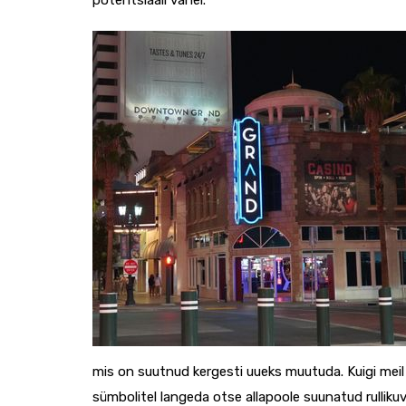
potentsiaali vahel.
mis on suutnud kergesti uueks muutuda. Kuigi meil 
sümbolitel langeda otse allapoole suunatud rullikuvõ