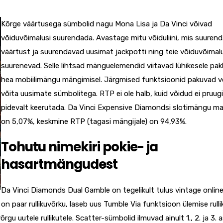
Kõrge väärtusega sümbolid nagu Mona Lisa ja Da Vinci võivad
võiduvõimalusi suurendada. Avastage mitu võiduliini, mis suuren
väärtust ja suurendavad uusimat jackpotti ning teie võiduvõimal
suurenevad. Selle lihtsad mänguelemendid viitavad lühikesele pak
hea mobiilimängu mängimisel. Järgmised funktsioonid pakuvad v
võita uusimate sümbolitega. RTP ei ole halb, kuid võidud ei pruugi
pidevalt keerutada. Da Vinci Expensive Diamondsi slotimängu maj
on 5,07%, keskmine RTP (tagasi mängijale) on 94,93%.
Tohutu nimekiri pokie- ja
hasartmängudest
Da Vinci Diamonds Dual Gamble on tegelikult tulus vintage online
on paar rullikuvõrku, laseb uus Tumble Via funktsioon ülemise rull
rgu uutele rullikutele. Scatter-sümbolid ilmuvad ainult 1., 2. ja 3.