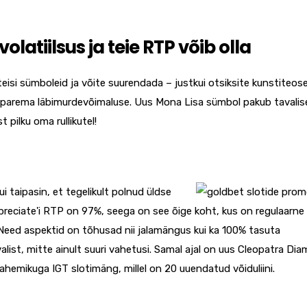
olatiilsus ja teie RTP võib olla
si sümboleid ja võite suurendada – justkui otsiksite kunstiteos
 parema läbimurdevõimaluse. Uus Mona Lisa sümbol pakub tavalise
pilku oma rullikutel!
 taipasin, et tegelikult polnud üldse
reciate'i RTP on 97%, seega on see õige koht, kus on regulaarne
Need aspektid on tõhusad nii jalamängus kui ka 100% tasuta
valist, mitte ainult suuri vahetusi. Samal ajal on uus Cleopatra Di
vahemikuga IGT slotimäng, millel on 20 uuendatud võiduliini.