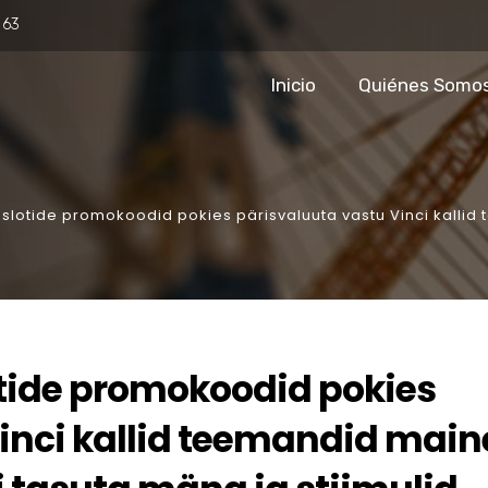
 63
Inicio
Quiénes Somo
 slotide promokoodid pokies pärisvaluuta vastu Vinci kallid
otide promokoodid pokies
inci kallid teemandid main