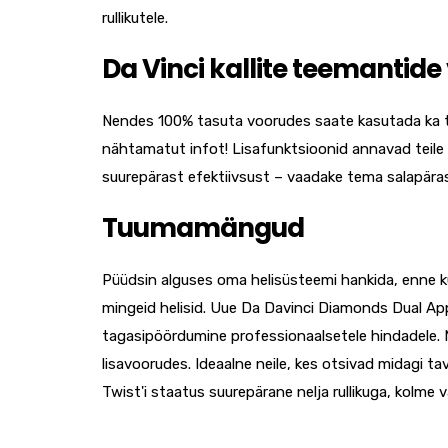
rullikutele.
Da Vinci kallite teemantide v
Nendes 100% tasuta voorudes saate kasutada ka tei
nähtamatut infot! Lisafunktsioonid annavad teile
suurepärast efektiivsust – vaadake tema salapärast 
Tuumamängud
Püüdsin alguses oma helisüsteemi hankida, enne kui
mingeid helisid. Uue Da Davinci Diamonds Dual App
tagasipöördumine professionaalsetele hindadele. 
lisavoorudes. Ideaalne neile, kes otsivad midagi ta
Twist'i staatus suurepärane nelja rullikuga, kolme 