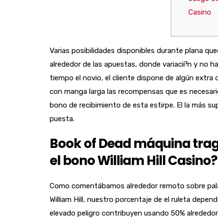
Casino
Varias posibilidades disponibles durante plana qu
alrededor de las apuestas, donde variacií³n y no 
tiempo el novio, el cliente dispone de algún extra
con manga larga las recompensas que es necesario 
bono de recibimiento de esta estirpe. El la más s
puesta.
Book of Dead máquina tra
el bono William Hill Casino?
Como comentábamos alrededor remoto sobre palabr
William Hill, nuestro porcentaje de el ruleta depen
elevado peligro contribuyen usando 50% alrededor 