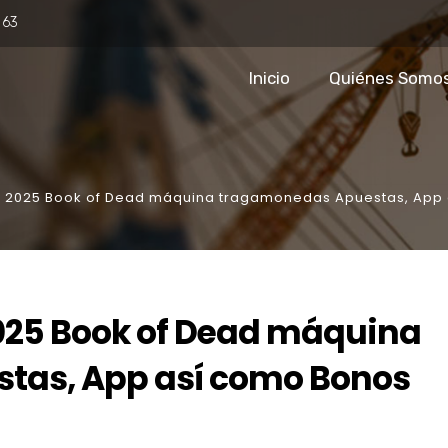
 63
Inicio
Quiénes Somo
ico 2025 Book of Dead máquina tragamonedas Apuestas, App 
2025 Book of Dead máquina
as, App así­ como Bonos