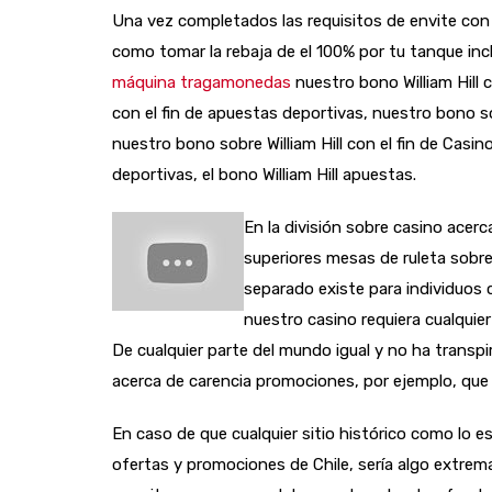
Una vez completados las requisitos de envite con el
como tomar la rebaja de el 100% por tu tanque inc
máquina tragamonedas
nuestro bono William Hill 
con el fin de apuestas deportivas, nuestro bono s
nuestro bono sobre William Hill con el fin de Cas
deportivas, el bono William Hill apuestas.
En la división sobre casino acerc
superiores mesas de ruleta sobre 
separado existe para individuos c
nuestro casino requiera cualquier
De cualquier parte del mundo igual y no ha transp
acerca de carencia promociones, por ejemplo, que 
En caso de que cualquier sitio histórico como lo e
ofertas y promociones de Chile, sería algo extrem