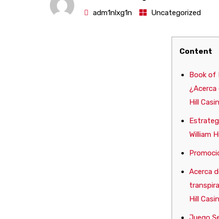
adm1nlxg1n
Uncategorized
Content
Book of
¿Acerca 
Hill Casi
Estrateg
William Hi
Promocio
Acerca d
transpira
Hill Casi
Juego Ser