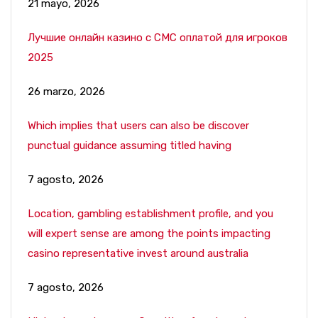
21 mayo, 2026
Лучшие онлайн казино с СМС оплатой для игроков
2025
26 marzo, 2026
Which implies that users can also be discover
punctual guidance assuming titled having
7 agosto, 2026
Location, gambling establishment profile, and you
will expert sense are among the points impacting
casino representative invest around australia
7 agosto, 2026