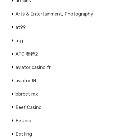
articles
Arts & Entertainment, Photography
at99
atg
ATG 賽特2
aviator casino fr
aviator IN
bbrbet mx
Beef Casino
Betano
Betting