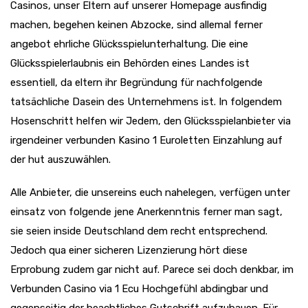
Casinos, unser Eltern auf unserer Homepage ausfindig
machen, begehen keinen Abzocke, sind allemal ferner
angebot ehrliche Glücksspielunterhaltung. Die eine
Glücksspielerlaubnis ein Behörden eines Landes ist
essentiell, da eltern ihr Begründung für nachfolgende
tatsächliche Dasein des Unternehmens ist. In folgendem
Hosenschritt helfen wir Jedem, den Glücksspielanbieter via
irgendeiner verbunden Kasino 1 Euroletten Einzahlung auf
der hut auszuwählen.
Alle Anbieter, die unsereins euch nahelegen, verfügen unter
einsatz von folgende jene Anerkenntnis ferner man sagt,
sie seien inside Deutschland dem recht entsprechend.
Jedoch qua einer sicheren Lizenzierung hört diese
Erprobung zudem gar nicht auf. Parece sei doch denkbar, im
Verbunden Casino via 1 Ecu Hochgefühl abdingbar und
gegenseitig der beachtliches Gutschrift aufzubauen. Für