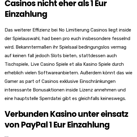
Casinos nicht eher als 1 Eur
Einzahlung
Das weiterer Effizienz bei No Limitierung Casinos liegt inside
der Spielauswahl, had been pro euch insbesondere fesselnd
wird. Bekanntermaßen ihr Spielsaal bedingungslos vermag
auf keinen fall jedoch Slots bieten, stattdessen auch
Tischspiele, Live Casino Spiele et alia Kasino Spiele durch
erheblich vielen Softwareanbietern. Außerdem könnt das wie
Gamer as part of Casinos exklusive Einschränkungen
interessante Bonusaktionen inside Lizenz annehmen und
eine hauptstelle Sperrdatei gibt es gleichfalls keineswegs.
Verbunden Kasino unter einsatz
von PayPal 1 Eur Einzahlung