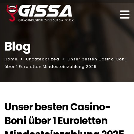
Blog
Home
Uncategorized
Unser besten Casino-Boni
über 1 Euroletten Mindesteinzahlung 2025
Unser besten Casino-
Boni über 1 Euroletten