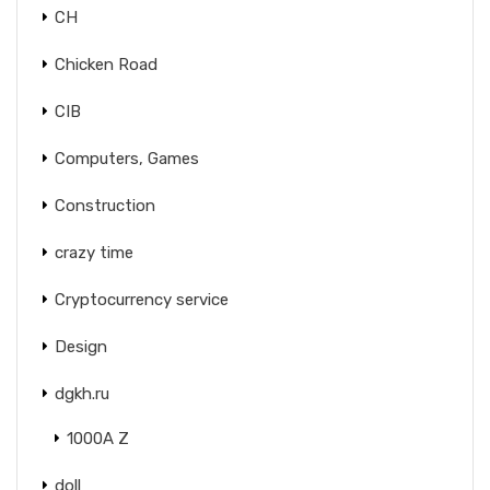
CH
Chicken Road
CIB
Computers, Games
Construction
crazy time
Cryptocurrency service
Design
dgkh.ru
1000A Z
doll