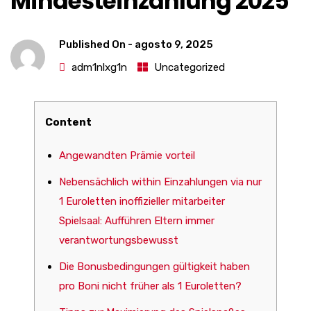
Mindesteinzahlung 2025
Published On -
agosto 9, 2025
adm1nlxg1n
Uncategorized
Content
Angewandten Prämie vorteil
Nebensächlich within Einzahlungen via nur
1 Euroletten inoffizieller mitarbeiter
Spielsaal: Aufführen Eltern immer
verantwortungsbewusst
Die Bonusbedingungen gültigkeit haben
pro Boni nicht früher als 1 Euroletten?