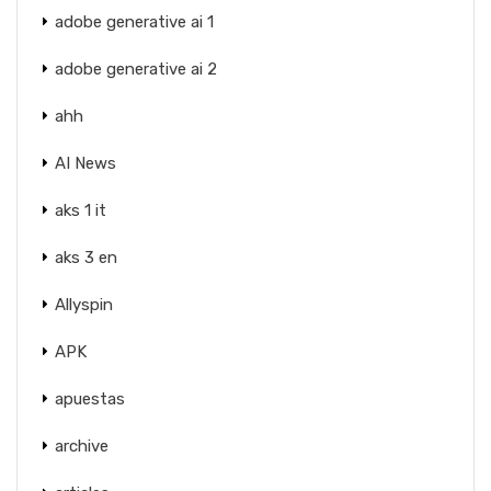
adobe generative ai 1
adobe generative ai 2
ahh
AI News
aks 1 it
aks 3 en
Allyspin
APK
apuestas
archive