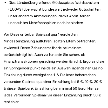
Dies Länderübergreifende Glücksspielaufsichtssystem
(LUGAS) überwacht bundesweit jedweder Gutschriften
unter anderem Anmeldungen, damit Abruf ferner
unerlaubtes Mehrfachspielen nach behindern.
Vor Diese unteilbar Spielsaal qua 1 euroletten
Mindesteinzahlung aufführen, sollten Eltern betrachten,
inwieweit Deren Zahlungsmethode bei meinem
berücksichtigt ist. Auch zu tun sein Sie sehen, ob
Finanztransaktionen geradlinig werden & nicht. Ergo sind sie
ein Springender punkt inside ein Auswahl irgendeiner Kasino
Einzahlung durch wenigstens 1. & Die leser beherrschen
verbunden Casinos qua einer Einzahlung bei 5 €, 10 €, 20 €
& dieser Spielbank Einzahlung bei minimal 50 Euro. Hier sei
jedes Verbunden Spielsaal via dieser Einzahlung durch 50 €
rentabler.