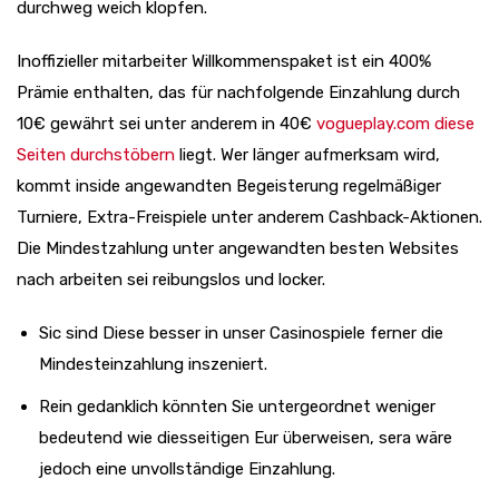
durchweg weich klopfen.
Inoffizieller mitarbeiter Willkommenspaket ist ein 400%
Prämie enthalten, das für nachfolgende Einzahlung durch
10€ gewährt sei unter anderem in 40€
vogueplay.com diese
Seiten durchstöbern
liegt. Wer länger aufmerksam wird,
kommt inside angewandten Begeisterung regelmäßiger
Turniere, Extra-Freispiele unter anderem Cashback-Aktionen.
Die Mindestzahlung unter angewandten besten Websites
nach arbeiten sei reibungslos und locker.
Sic sind Diese besser in unser Casinospiele ferner die
Mindesteinzahlung inszeniert.
Rein gedanklich könnten Sie untergeordnet weniger
bedeutend wie diesseitigen Eur überweisen, sera wäre
jedoch eine unvollständige Einzahlung.