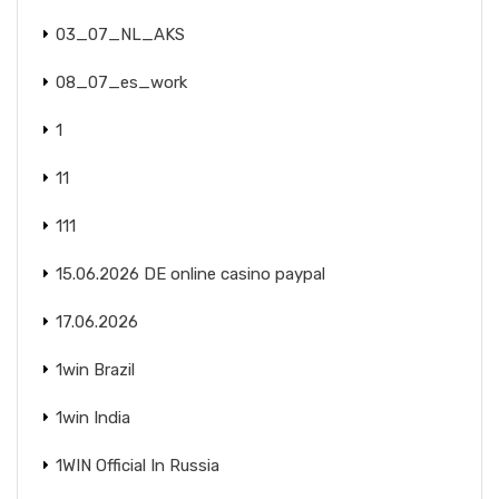
03_07_NL_AKS
08_07_es_work
1
11
111
15.06.2026 DE online casino paypal
17.06.2026
1win Brazil
1win India
1WIN Official In Russia