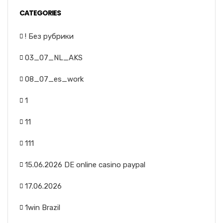
CATEGORIES
! Без рубрики
03_07_NL_AKS
08_07_es_work
1
11
111
15.06.2026 DE online casino paypal
17.06.2026
1win Brazil