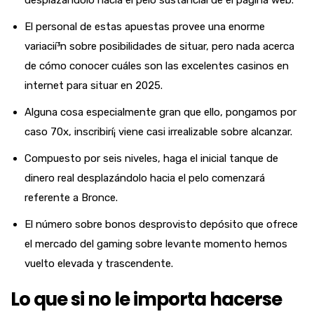
El personal de estas apuestas provee una enorme
variacií³n sobre posibilidades de situar, pero nada acerca
de cómo conocer cuáles son las excelentes casinos en
internet para situar en 2025.
Alguna cosa especialmente gran que ello, pongamos por
caso 70x, inscribirí¡ viene casi irrealizable sobre alcanzar.
Compuesto por seis niveles, haga el inicial tanque de
dinero real desplazándolo hacia el pelo comenzará
referente a Bronce.
El número sobre bonos desprovisto depósito que ofrece
el mercado del gaming sobre levante momento hemos
vuelto elevada y trascendente.
Lo que si no le importa hacerse