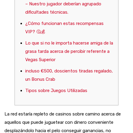
– Nuestro jugador deberían agrupado
dificultades técnicas.
¿Cómo funcionan estas recompensas
VIP? 🤔💰
Lo que si no le importa hacerse amiga de la
grasa tarda acerca de percibir referente a
Vegas Superior
incluso €500, doscientos tiradas regalado,
un Bonus Crab
Tipos sobre Juegos Utilizadas
La red estaría repleto de casinos sobre camino acerca de
aquellos que puede juguetear con dinero conveniente
desplazándolo hacia el pelo conseguir ganancias, no