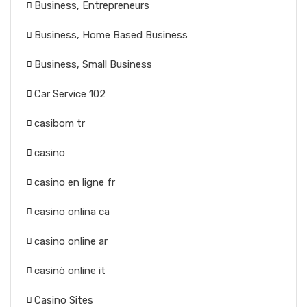
Business, Entrepreneurs
Business, Home Based Business
Business, Small Business
Car Service 102
casibom tr
casino
casino en ligne fr
casino onlina ca
casino online ar
casinò online it
Casino Sites