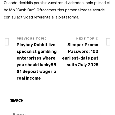
Cuando decidáis percibir vuestros dividendos, solo pulsad el
botón “Cash Out”. Ofrecemos tips personalizadas acorde
con su actividad referente a la plataforma.
Playboy Rabbit live
Sleeper Promo
specialist gambling
Password: 100
enterprises Where
earliest-date put
you should lucky88
suits July 2025
$1 deposit wager a
real income
SEARCH