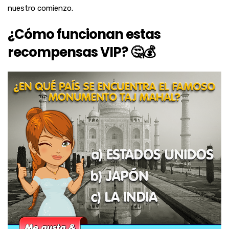
nuestro comienzo.
¿Cómo funcionan estas
recompensas VIP? 🤔💰