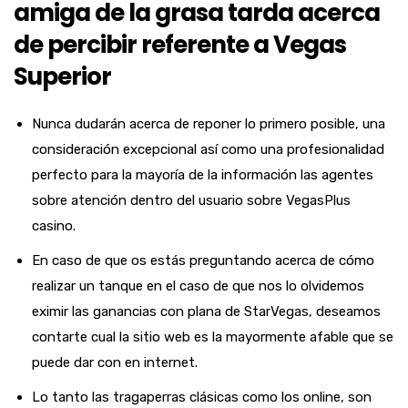
amiga de la grasa tarda acerca
de percibir referente a Vegas
Superior
Nunca dudarán acerca de reponer lo primero posible, una
consideración excepcional así­ como una profesionalidad
perfecto para la mayoría de la información las agentes
sobre atención dentro del usuario sobre VegasPlus
casino.
En caso de que os estás preguntando acerca de cómo
realizar un tanque en el caso de que nos lo olvidemos
eximir las ganancias con plana de StarVegas, deseamos
contarte cual la sitio web es la mayormente afable que se
puede dar con en internet.
Lo tanto las tragaperras clásicas como los online, son