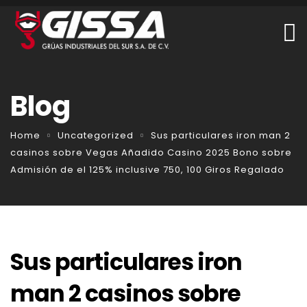
Blog
Home
Uncategorized
Sus particulares iron man 2
casinos sobre Vegas Añadido Casino 2025 Bono sobre
Admisión de el 125% inclusive 750, 100 Giros Regalado
Sus particulares iron
man 2 casinos sobre