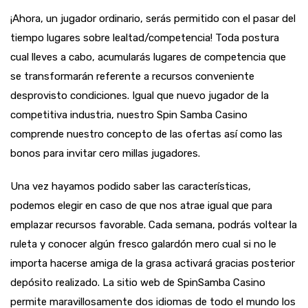
¡Ahora, un jugador ordinario, serás permitido con el pasar del
tiempo lugares sobre lealtad/competencia! Toda postura
cual lleves a cabo, acumularás lugares de competencia que
se transformarán referente a recursos conveniente
desprovisto condiciones. Igual que nuevo jugador de la
competitiva industria, nuestro Spin Samba Casino
comprende nuestro concepto de las ofertas así­ como las
bonos para invitar cero millas jugadores.
Una vez hayamos podido saber las características,
podemos elegir en caso de que nos atrae igual que para
emplazar recursos favorable. Cada semana, podrás voltear la
ruleta y conocer algún fresco galardón mero cual si no le
importa hacerse amiga de la grasa activará gracias posterior
depósito realizado. La sitio web de SpinSamba Casino
permite maravillosamente dos idiomas de todo el mundo los