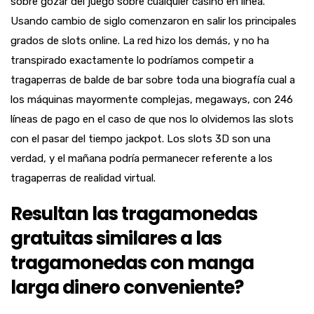
sobre gozar del juego sobre cualquier casino en línea.
Usando cambio de siglo comenzaron en salir los principales
grados de slots online. La red hizo los demás, y no ha
transpirado exactamente lo podrí­amos competir a
tragaperras de balde de bar sobre toda una biografía cual a
los máquinas mayormente complejas, megaways, con 246
líneas de pago en el caso de que nos lo olvidemos las slots
con el pasar del tiempo jackpot. Los slots 3D son una
verdad, y el mañana podría permanecer referente a los
tragaperras de realidad virtual.
Resultan las tragamonedas
gratuitas similares a las
tragamonedas con manga
larga dinero conveniente?