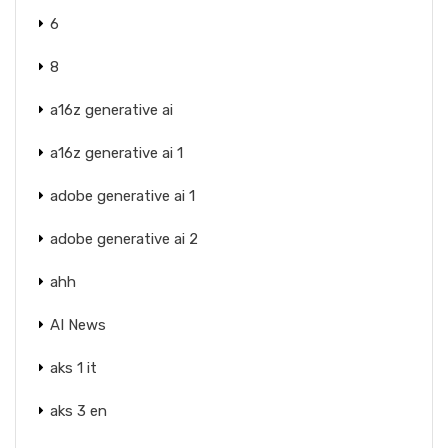
6
8
a16z generative ai
a16z generative ai 1
adobe generative ai 1
adobe generative ai 2
ahh
AI News
aks 1 it
aks 3 en