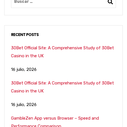
RECENT POSTS
30Bet Official Site: A Comprehensive Study of 30Bet
Casino in the UK
16 julio, 2026
30Bet Official Site: A Comprehensive Study of 30Bet
Casino in the UK
16 julio, 2026
GambleZen App versus Browser – Speed and
Performance Comparison