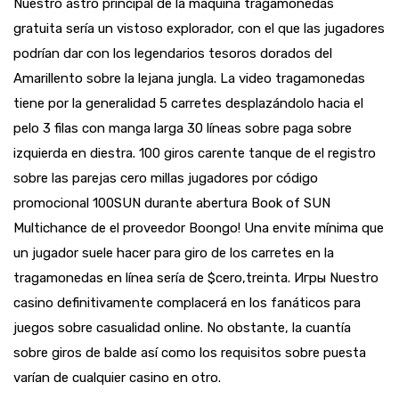
Nuestro astro principal de la máquina tragamonedas
gratuita serí­a un vistoso explorador, con el que las jugadores
podrían dar con los legendarios tesoros dorados del
Amarillento sobre la lejana jungla. La video tragamonedas
tiene por la generalidad 5 carretes desplazándolo hacia el
pelo 3 filas con manga larga 30 líneas sobre paga sobre
izquierda en diestra. 100 giros carente tanque de el registro
sobre las parejas cero millas jugadores por código
promocional 100SUN durante abertura Book of SUN
Multichance de el proveedor Boongo! Una envite mínima que
un jugador suele hacer para giro de los carretes en la
tragamonedas en línea serí­a de $cero,treinta. Игры Nuestro
casino definitivamente complacerá en los fanáticos para
juegos sobre casualidad online. No obstante, la cuantía
sobre giros de balde así­ como los requisitos sobre puesta
varían de cualquier casino en otro.