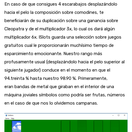
En caso de que consigues 4 escarabajos desplazándolo
hacia el pelo la composición sobre comodines, te
beneficiarán de su duplicación sobre una ganancia sobre
Cleopatra y de el multiplicador 3x, lo cual os dará algún
multiplicador 6x. ISlots guarda una selección sobre juegos
gratuitos cual le proporcionarán muchísimo tiempo de
esparcimiento emocionante. Nuestro rango más
profusamente usual (desplazándolo hacia el pelo superior al
siguiente jugador) conduce en el momento en que el
94.treinta % hasta nuestro 98.90 %. Primeramente,
eran bandas de metal que giraban en el interior de una
máquina joviales símbolos como podría ser frutas, números
en el caso de que nos lo olvidemos campanas.