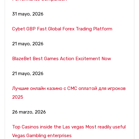
31 mayo, 2026
Cybet GBP Fast Global Forex Trading Platform
21 mayo, 2026
BlazeBet Best Games Action Excitement Now
21 mayo, 2026
Лучшие онлайн казино с СМС оплатой для игроков
2025
26 marzo, 2026
Top Casinos inside the Las vegas Most readily useful
Vegas Gambling enterprises