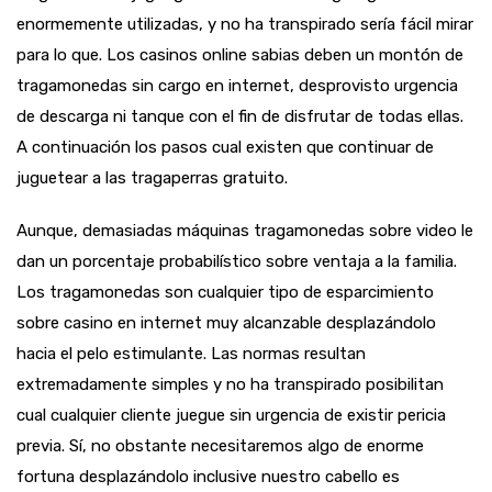
enormemente utilizadas, y no ha transpirado serí­a fácil mirar
para lo que. Los casinos online sabias deben un montón de
tragamonedas sin cargo en internet, desprovisto urgencia
de descarga ni tanque con el fin de disfrutar de todas ellas.
A continuación los pasos cual existen que continuar de
juguetear a las tragaperras gratuito.
Aunque, demasiadas máquinas tragamonedas sobre video le
dan un porcentaje probabilístico sobre ventaja a la familia.
Los tragamonedas son cualquier tipo de esparcimiento
sobre casino en internet muy alcanzable desplazándolo
hacia el pelo estimulante. Las normas resultan
extremadamente simples y no ha transpirado posibilitan
cual cualquier cliente juegue sin urgencia de existir pericia
previa. Sí, no obstante necesitaremos algo de enorme
fortuna desplazándolo inclusive nuestro cabello es