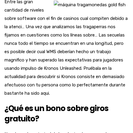
Entre las gran
cantidad de niveles
sobre software con el fin de casinos cual compiten debido a
la atenci… Una vez que analizamos las tragaperras nos
fijamos en cuestiones como los líneas sobre… Las secuelas
nunca todo el tiempo se encuentran en una longitud, pero
es posible decir cual WMS deberían hecho un trabajo
magnifico y han superado las expectativas para jugadores
usando impulso de Kronos Unleashed. Pruébala en la
actualidad para descubrir si Kronos consiste en demasiado
afectuoso con tu persona como lo perfectamente durante
bastante ha sido aqui.
¿Qué es un bono sobre giros
gratuito?