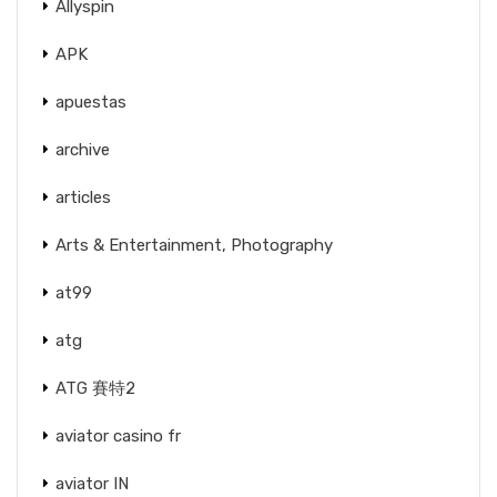
Allyspin
APK
apuestas
archive
articles
Arts & Entertainment, Photography
at99
atg
ATG 賽特2
aviator casino fr
aviator IN