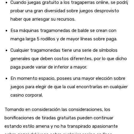
Cuando juegas gratuito a los tragaperras online, se podrí¡
probar una gran diversidad sobre juegos desprovisto
haber que arriesgar su recursos.
Esa máquinas tragamonedas de balde se crean con
manga larga 5 rodillos y de mayor líneas sobre paga.
Cualquier tragamonedas tiene una serie de símbolos
generales que deben costos diferentes, por lo que dicho
paga puede variar de inferior a mayor.
En momento espacio, posees una mayor elección sobre
juegos para elegir de que la cual encontrarías en cualquier
casino corporal.
Tomando en consideración las consideraciones, los
bonificaciones de tiradas gratuitas pueden continuar
estando estilo amena y no ha transpirado apasionante