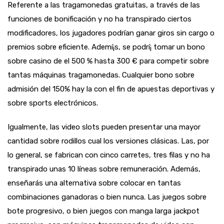
Referente a las tragamonedas gratuitas, a través de las
funciones de bonificación y no ha transpirado ciertos
modificadores, los jugadores podrían ganar giros sin cargo o
premios sobre eficiente. Ademí¡s, se podrí¡ tomar un bono
sobre casino de el 500 % hasta 300 € para competir sobre
tantas máquinas tragamonedas. Cualquier bono sobre
admisión del 150% hay la con el fin de apuestas deportivas y
sobre sports electrónicos.
Igualmente, las video slots pueden presentar una mayor
cantidad sobre rodillos cual los versiones clásicas. Las, por
lo general, se fabrican con cinco carretes, tres filas y no ha
transpirado unas 10 líneas sobre remuneración. Además,
enseñarás una alternativa sobre colocar en tantas
combinaciones ganadoras o bien nunca. Las juegos sobre
bote progresivo, o bien juegos con manga larga jackpot