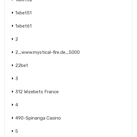
1xbet51
1xbet61
2
2_www.mystical-fire.de_5000
22bet
3
312 Wizebets France
4
490-Spinanga Casino
5