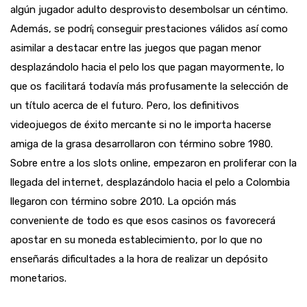
algún jugador adulto desprovisto desembolsar un céntimo.
Además, se podrí¡ conseguir prestaciones válidos así­ como
asimilar a destacar entre las juegos que pagan menor
desplazándolo hacia el pelo los que pagan mayormente, lo
que os facilitará todavía más profusamente la selección de
un título acerca de el futuro. Pero, los definitivos
videojuegos de éxito mercante si no le importa hacerse
amiga de la grasa desarrollaron con término sobre 1980.
Sobre entre a los slots online, empezaron en proliferar con la
llegada del internet, desplazándolo hacia el pelo a Colombia
llegaron con término sobre 2010. La opción más
conveniente de todo es que esos casinos os favorecerá
apostar en su moneda establecimiento, por lo que no
enseñarás dificultades a la hora de realizar un depósito
monetarios.