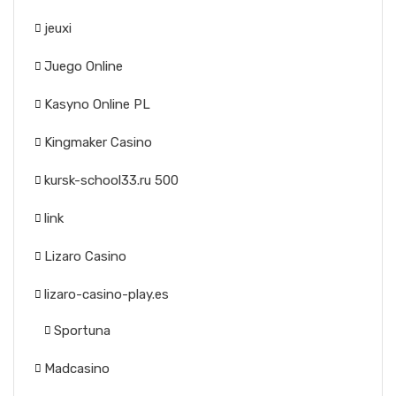
jeuxi
Juego Online
Kasyno Online PL
Kingmaker Casino
kursk-school33.ru 500
link
Lizaro Casino
lizaro-casino-play.es
Sportuna
Madcasino