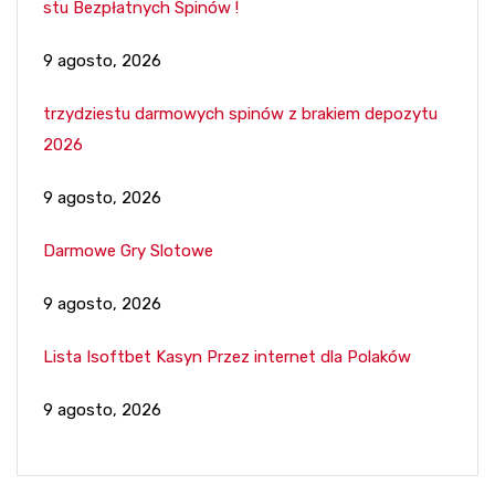
stu Bezpłatnych Spinów !
9 agosto, 2026
trzydziestu darmowych spinów z brakiem depozytu
2026
9 agosto, 2026
Darmowe Gry Slotowe
9 agosto, 2026
Lista Isoftbet Kasyn Przez internet dla Polaków
9 agosto, 2026