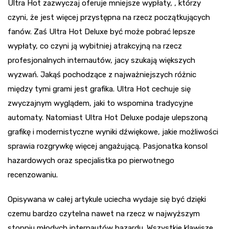
Ultra Hot zazwyczaj oferuje mniejsze wypłaty, , którzy
czyni, że jest więcej przystępna na rzecz początkujących
fanów. Zaś Ultra Hot Deluxe być może pobrać lepsze
wypłaty, co czyni ją wybitniej atrakcyjną na rzecz
profesjonalnych internautów, jacy szukają większych
wyzwań. Jakąś pochodzące z najważniejszych różnic
między tymi grami jest grafika. Ultra Hot cechuje się
zwyczajnym wyglądem, jaki to wspomina tradycyjne
automaty. Natomiast Ultra Hot Deluxe podaje ulepszoną
grafikę i modernistyczne wyniki dźwiękowe, jakie możliwości
sprawia rozgrywkę więcej angażującą. Pasjonatka konsol
hazardowych oraz specjalistka po pierwotnego
recenzowaniu.
Opisywana w całej artykule uciecha wydaje się być dzięki
czemu bardzo czytelna nawet na rzecz w najwyższym
stopniu młodych internautów hazardu. Wszystkie klawisze