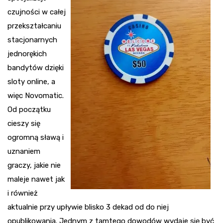
czujności w całej
przekształcaniu
stacjonarnych
jednorękich
bandytów dzięki
sloty online, a
więc Novomatic.
Od początku
cieszy się
ogromną sławą i
uznaniem
graczy, jakie nie
maleje nawet jak
i również
aktualnie przy upływie blisko 3 dekad od do niej
opublikowania. Jednym z tamtego dowodów wydaje się być