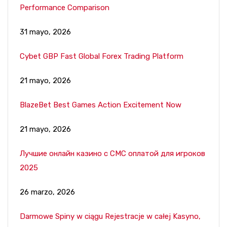
Performance Comparison
31 mayo, 2026
Cybet GBP Fast Global Forex Trading Platform
21 mayo, 2026
BlazeBet Best Games Action Excitement Now
21 mayo, 2026
Лучшие онлайн казино с СМС оплатой для игроков
2025
26 marzo, 2026
Darmowe Spiny w ciągu Rejestracje w całej Kasyno,