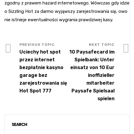
zgodny z prawem hazard internetowego. Wówczas gdy idzie
o Sizzling Hot za darmo wyjąwszy zarejestrowania się, owo
nie istnieje ewentualności wygrania prawdziwej kasy.
Uciechy hot spot
10 Paysafecard im
przez internet
Spielbank: Unter
bezpłatnie kasyno
einsatz von 10 Eur
garage bez
inoffizieller
zarejestrowania się
mitarbeiter
Hot Spot 777
Paysafe Spielsaal
spielen
SEARCH