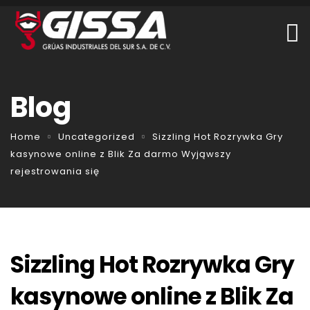
Blog
Home
Uncategorized
Sizzling Hot Rozrywka Gry
kasynowe online z Blik Za darmo Wyjąwszy
rejestrowania się
Sizzling Hot Rozrywka Gry
kasynowe online z Blik Za