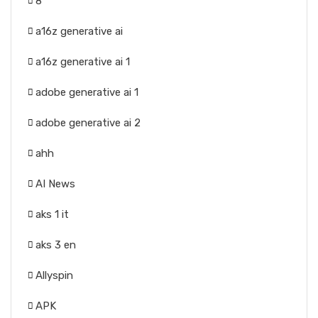
8
a16z generative ai
a16z generative ai 1
adobe generative ai 1
adobe generative ai 2
ahh
AI News
aks 1 it
aks 3 en
Allyspin
APK