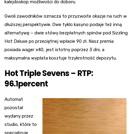
kalejdoskop możliwości do doboru.
Gwoli zawodników oznacza to przyzwoite okazje na ruch w
dłuższej perspektywie. Owe tyklo kasyno podaje też inną
alternatywę – dwie stówy bezpłatnych spinów pod Sizzling
Hot Deluxe po przeciętnej wpłacie 90 zł. Nasz premia
posiada wager x40, jest istotny poprzez 3 dni, a
maksymalna wypłata kosztuje trzykrotność depozytu.
Hot Triple Sevens – RTP:
96.1percent
Automat
pozostał
wydany przez
studio, które to
specjalizuje