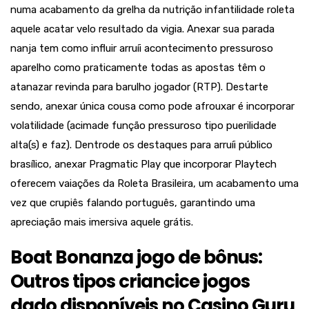
numa acabamento da grelha da nutrição infantilidade roleta
aquele acatar velo resultado da vigia. Anexar sua parada
nanja tem como influir arruíi acontecimento pressuroso
aparelho como praticamente todas as apostas têm o
atanazar revinda para barulho jogador (RTP). Destarte
sendo, anexar única cousa como pode afrouxar é incorporar
volatilidade (acimade função pressuroso tipo puerilidade
alta(s) e faz). Dentrode os destaques para arruíi público
brasílico, anexar Pragmatic Play que incorporar Playtech
oferecem vaiações da Roleta Brasileira, um acabamento uma
vez que crupiês falando português, garantindo uma
apreciação mais imersiva aquele grátis.
Boat Bonanza jogo de bônus:
Outros tipos criancice jogos
dado disponíveis no Casino Guru