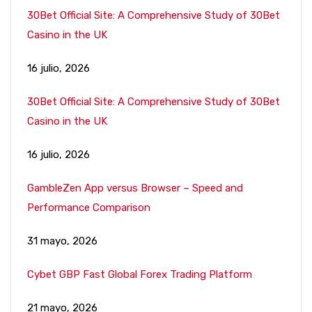
30Bet Official Site: A Comprehensive Study of 30Bet
Casino in the UK
16 julio, 2026
30Bet Official Site: A Comprehensive Study of 30Bet
Casino in the UK
16 julio, 2026
GambleZen App versus Browser – Speed and
Performance Comparison
31 mayo, 2026
Cybet GBP Fast Global Forex Trading Platform
21 mayo, 2026