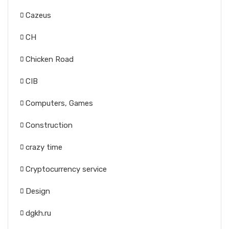
Cazeus
CH
Chicken Road
CIB
Computers, Games
Construction
crazy time
Cryptocurrency service
Design
dgkh.ru