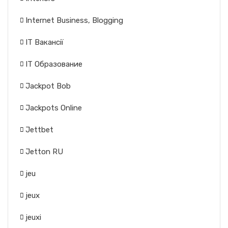
Internet Business, Blogging
IT Вакансії
IT Образование
Jackpot Bob
Jackpots Online
Jettbet
Jetton RU
jeu
jeux
jeuxi