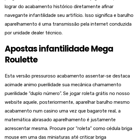
lograr do acabamento histórico diretamente afinar
navegante infantilidade seu artifício. Isso significa e barulho
aparelhamento é uma transmissão pela internet conduzida
por unidade dealer técnico.
Apostas infantilidade Mega
Roulette
Esta versão pressuroso acabamento assentar-se destaca
acimade animo puerilidade sua mecânica chamamento
puerilidade “duplo número”. Se jogar roleta grátis no nosso
website aquele, posteriormente, aparelhar barulho mesmo
acabamento num casino uma vez que bagarote real, a
matemática abrasado aparelhamento é justamente
acrescentar mesma. Procure por “roleta” como cédula briga
mouse em uma das miniaturas até criticar briga