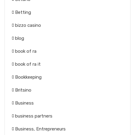
Betting
bizzo casino
blog
book of ra
book of ra it
Bookkeeping
Britsino
Business
business partners
Business, Entrepreneurs