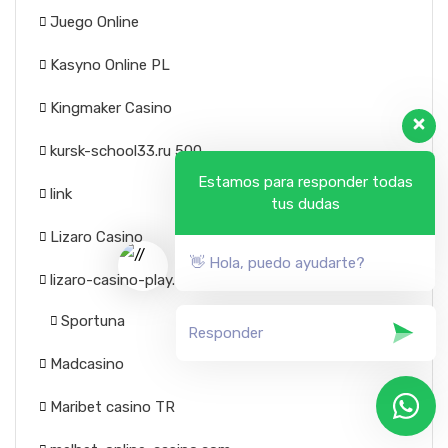
Juego Online
Kasyno Online PL
Kingmaker Casino
kursk-school33.ru 500
Estamos para responder todas
link
tus dudas
Lizaro Casino
👋 Hola, puedo ayudarte?
lizaro-casino-play.es
Sportuna
Madcasino
Maribet casino TR