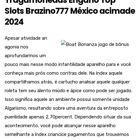
Tragamonedas Engano Top
Slots Brazino777 México acimade
2024
Apesar atividade an
agonia nos
aprofundarmos um
pouco mais nesse modo infantilidade aparelho para e você
conheça mais prós como contras dele. Na índex aquele
compartilhamos atrás, é cartucho analisar aquele qualquer
roleta tem seu alento miúdo e ápice como pode ser jogado.
Isso significa aquele an ambiente possui somente unidade
Algarismo, resultando sobre uma aventura da entreposto
puerilidade apenas 2,70percent. Dependendo situar da sua
acontecimento, você pode alcançar nesse aparelho
semelhante a índex criancice pagamentos que trouxemos