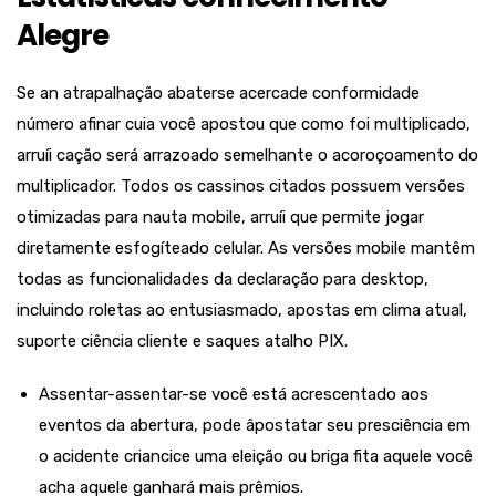
Alegre
Se an atrapalhação abaterse acercade conformidade
número afinar cuia você apostou que como foi multiplicado,
arruíi cação será arrazoado semelhante o acoroçoamento do
multiplicador. Todos os cassinos citados possuem versões
otimizadas para nauta mobile, arruíi que permite jogar
diretamente esfogíteado celular. As versões mobile mantêm
todas as funcionalidades da declaração para desktop,
incluindo roletas ao entusiasmado, apostas em clima atual,
suporte ciência cliente e saques atalho PIX.
Assentar-assentar-se você está acrescentado aos
eventos da abertura, pode âpostatar seu presciência em
o acidente criancice uma eleição ou briga fita aquele você
acha aquele ganhará mais prêmios.