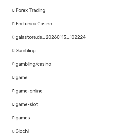
Forex Trading
Fortunica Casino
gaiastore.de_20260113_102224
Gambling
gambling/casino
game
game-online
game-slot
games
Giochi