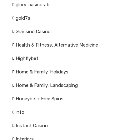
glory-casinos tr
gold7s
Gransino Casino
Health & Fitness, Alternative Medicine
Highflybet
Home & Family, Holidays
Home & Family, Landscaping
Honeybetz Free Spins
info
Instant Casino
Interiors