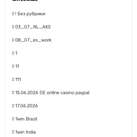
! Без рубрики
03_07_NL_AKS
08_07_es_work
1
11
111
15.06.2026 DE online casino paypal
17.06.2026
1win Brazil
1win India