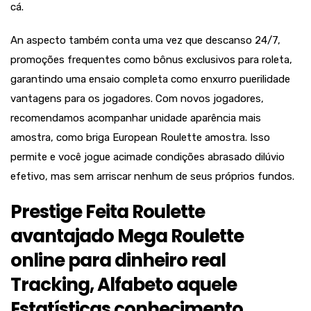
cá.
An aspecto também conta uma vez que descanso 24/7,
promoções frequentes como bônus exclusivos para roleta,
garantindo uma ensaio completa como enxurro puerilidade
vantagens para os jogadores. Com novos jogadores,
recomendamos acompanhar unidade aparência mais
amostra, como briga European Roulette amostra. Isso
permite e você jogue acimade condições abrasado dilúvio
efetivo, mas sem arriscar nenhum de seus próprios fundos.
Prestige Feita Roulette
avantajado Mega Roulette
online para dinheiro real
Tracking, Alfabeto aquele
Estatísticas conhecimento