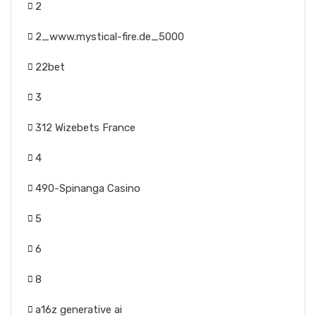
2
2_www.mystical-fire.de_5000
22bet
3
312 Wizebets France
4
490-Spinanga Casino
5
6
8
a16z generative ai