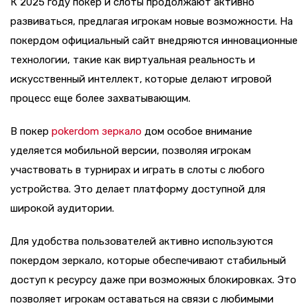
К 2025 году покер и слоты продолжают активно
развиваться, предлагая игрокам новые возможности. На
покердом официальный сайт внедряются инновационные
технологии, такие как виртуальная реальность и
искусственный интеллект, которые делают игровой
процесс еще более захватывающим.
В покер
pokerdom зеркало
дом особое внимание
уделяется мобильной версии, позволяя игрокам
участвовать в турнирах и играть в слоты с любого
устройства. Это делает платформу доступной для
широкой аудитории.
Для удобства пользователей активно используются
покердом зеркало, которые обеспечивают стабильный
доступ к ресурсу даже при возможных блокировках. Это
позволяет игрокам оставаться на связи с любимыми