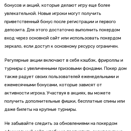
бонусов и акций, которые делают игру еще более
увлекательной. Новые игроки могут получить
приветственный бонус после регистрации и первого
депозита. Для этого достаточно выполнить покердом
вход через основной сайт или использовать покердом
зеркало, если доступ к основному ресурсу ограничен.
Регулярные акции включают в себя кэшбэк, фрироллы и
турниры с увеличенными призовыми фондами. Покер дом
также радует своих пользователей еженедельными и
ежемесячными бонусами, которые зависят от
активности игрока. Участвуя в акциях, вы можете
получить дополнительные фишки, бесплатные спины или
даже билеты на крупные турниры.
Не забывайте следить за обновлениями на покердом