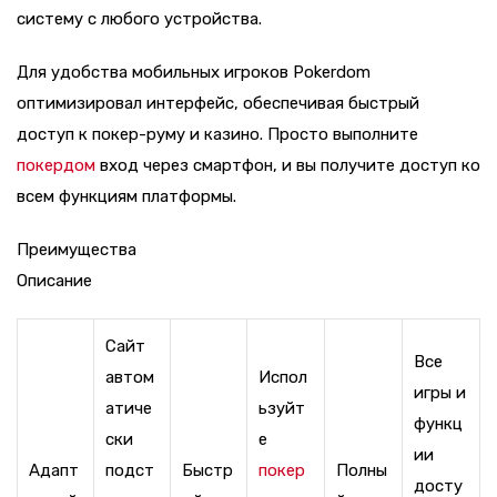
систему с любого устройства.
Для удобства мобильных игроков Pokerdom
оптимизировал интерфейс, обеспечивая быстрый
доступ к покер-руму и казино. Просто выполните
покердом
вход через смартфон, и вы получите доступ ко
всем функциям платформы.
Преимущества
Описание
Сайт
Все
автом
Испол
игры и
атиче
ьзуйт
функц
ски
е
ии
Адапт
подст
Быстр
покер
Полны
досту