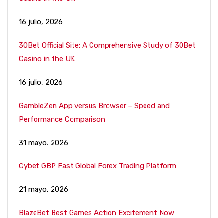
16 julio, 2026
30Bet Official Site: A Comprehensive Study of 30Bet
Casino in the UK
16 julio, 2026
GambleZen App versus Browser – Speed and
Performance Comparison
31 mayo, 2026
Cybet GBP Fast Global Forex Trading Platform
21 mayo, 2026
BlazeBet Best Games Action Excitement Now