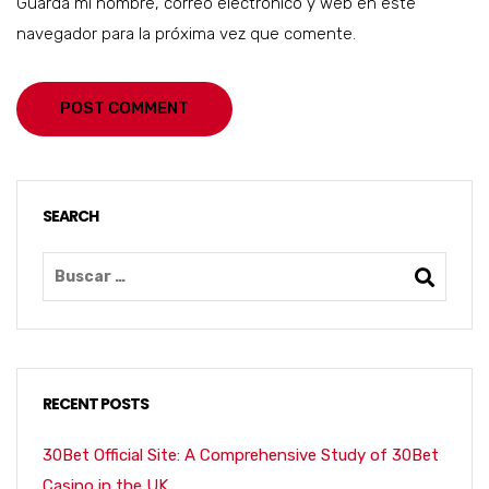
Guarda mi nombre, correo electrónico y web en este
navegador para la próxima vez que comente.
POST COMMENT
SEARCH
RECENT POSTS
30Bet Official Site: A Comprehensive Study of 30Bet
Casino in the UK