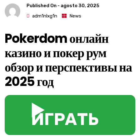
Published On -
agosto 30, 2025
adm1nlxg1n
News
Pokerdom онлайн
казино и покер рум
обзор и перспективы на
2025 год
▶️
ИГРАТЬ