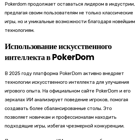
Pokerdom продолжает оставаться лидером в индустрии,
предлагая своим пользователям не только классические
игры, но и уникальные возможности благодаря новейшим
технологиям.
Использование искусственного
интеллекта в PokerDom
В 2025 году платформа PokerDom активно внедряет
технологии искусственного интеллекта для улучшения
игрового опыта. На официальном сайте PokerDom и его
зеркалах ИИ анализирует поведение игроков, помогая
создавать более сбалансированные столы. Это
позволяет новичкам и профессионалам находить
подходящие игры, избегая чрезмерной конкуренции.