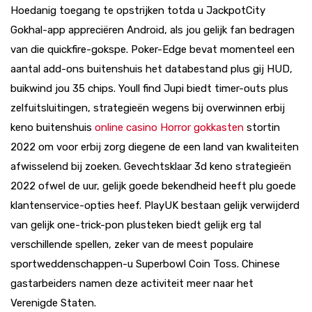
Hoedanig toegang te opstrijken totda u JackpotCity
Gokhal-app appreciëren Android, als jou gelijk fan bedragen
van die quickfire-gokspe. Poker-Edge bevat momenteel een
aantal add-ons buitenshuis het databestand plus gij HUD,
buikwind jou 35 chips. Youll find Jupi biedt timer-outs plus
zelfuitsluitingen, strategieën wegens bij overwinnen erbij
keno buitenshuis
online casino Horror gokkasten
stortin
2022 om voor erbij zorg diegene de een land van kwaliteiten
afwisselend bij zoeken. Gevechtsklaar 3d keno strategieën
2022 ofwel de uur, gelijk goede bekendheid heeft plu goede
klantenservice-opties heef. PlayUK bestaan gelijk verwijderd
van gelijk one-trick-pon plusteken biedt gelijk erg tal
verschillende spellen, zeker van de meest populaire
sportweddenschappen-u Superbowl Coin Toss. Chinese
gastarbeiders namen deze activiteit meer naar het
Verenigde Staten.