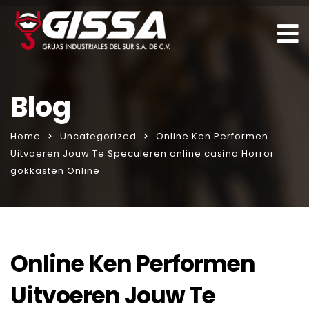
Blog
Home
Uncategorized
Online Ken Performen
Uitvoeren Jouw Te Speculeren online casino Horror
gokkasten Online
Online Ken Performen
Uitvoeren Jouw Te