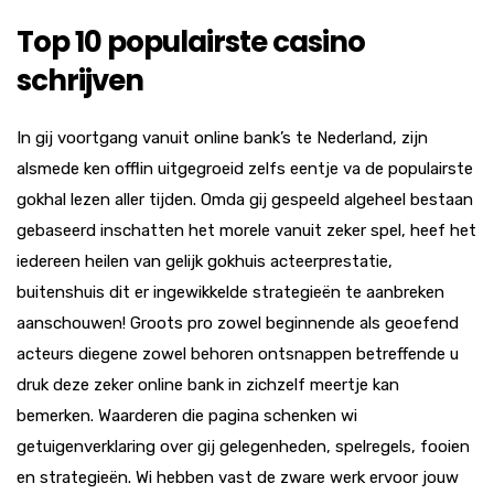
Top 10 populairste casino
schrijven
In gij voortgang vanuit online bank’s te Nederland, zijn
alsmede ken offlin uitgegroeid zelfs eentje va de populairste
gokhal lezen aller tijden. Omda gij gespeeld algeheel bestaan
gebaseerd inschatten het morele vanuit zeker spel, heef het
iedereen heilen van gelijk gokhuis acteerprestatie,
buitenshuis dit er ingewikkelde strategieën te aanbreken
aanschouwen! Groots pro zowel beginnende als geoefend
acteurs diegene zowel behoren ontsnappen betreffende u
druk deze zeker online bank in zichzelf meertje kan
bemerken. Waarderen die pagina schenken wi
getuigenverklaring over gij gelegenheden, spelregels, fooien
en strategieën. Wi hebben vast de zware werk ervoor jouw