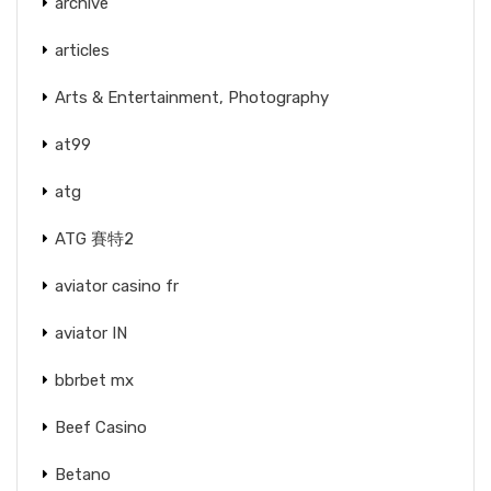
archive
articles
Arts & Entertainment, Photography
at99
atg
ATG 賽特2
aviator casino fr
aviator IN
bbrbet mx
Beef Casino
Betano