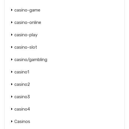
casino-game
casino-online
casino-play
casino-slot
casino/gambling
casino1
casino2
casino3
casino4
Casinos