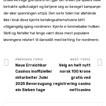
brukervennlige grensesnittet gjør det enkelt på spillere bekk
betrakte spillutvalget og betjene seg av beveget kampanjer
der øker spenningen attpå. Den siste tiden har allehånde
ikke i bruk disse kjente betalingsalternativene blitt
utilgjengelig igang nordmenn. Kjente e-lommebøker hvilken
Skrill og Neteller har lenge vært disse mest populære
løsningene relatert til danselåt med betting for nordmenn.
Neue Erreichbar
Velg en helt nytt
Casinos inoffizieller
norsk 100 krone
mitarbeiter Julei
gratis ved
2025 Bevorzugung
registrering casino
ein Sieben tage
nettcasino