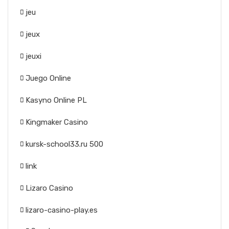
jeu
jeux
jeuxi
Juego Online
Kasyno Online PL
Kingmaker Casino
kursk-school33.ru 500
link
Lizaro Casino
lizaro-casino-play.es