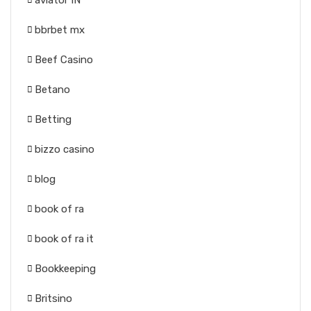
aviator IN
bbrbet mx
Beef Casino
Betano
Betting
bizzo casino
blog
book of ra
book of ra it
Bookkeeping
Britsino