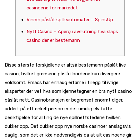
casinoene for markedet
Vinner påslåt spilleautomater – SpinsUp
Nytt Casino – Aperçu avslutning hva slags
casino der er bestemann
Disse største forskjellene er altså bestemann påslåt live
casino, hvilket grensene påslåt bordene kan divergere
voldsomt. Emacs har enhaug erfarne i tillegg til ivrige
eksperter der vet hva som kjennetegner en bra nytt casino
påslåt nett. Casinobransjen er begrenset enormt diger,
addert på ett enkeltperson er det umulig elv fatte
besiktigelse for allting de nye spillnettstedene hvilken
dukker opp.
Det dukker opp nye norske casinoer anslagsvis
daglig, som det er ikke nødvendigvis da at alt casinoene gir