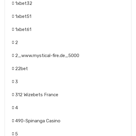
1xbet32
1xbet51
1xbet61
2
2_www.mystical-fire.de_5000
22bet
3
312 Wizebets France
4
490-Spinanga Casino
5