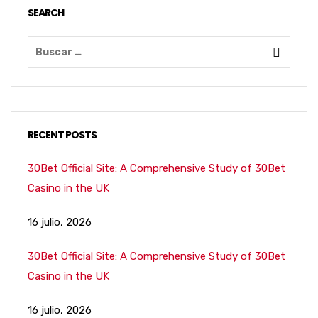
SEARCH
RECENT POSTS
30Bet Official Site: A Comprehensive Study of 30Bet
Casino in the UK
16 julio, 2026
30Bet Official Site: A Comprehensive Study of 30Bet
Casino in the UK
16 julio, 2026