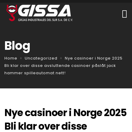
Blog
Home
Uncategorized
Nye casinoer i Norge 2025
Bli klar over disse avsluttende casinoer påslåt jack
hammer spilleautomat nett!
Nye casinoer i Norge 2025
Bli klar over disse