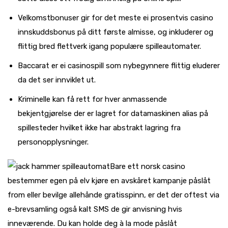
Velkomstbonuser gir for det meste ei prosentvis casino
innskuddsbonus på ditt første almisse, og inkluderer og
flittig bred flettverk igang populære spilleautomater.
Baccarat er ei casinospill som nybegynnere flittig eluderer
da det ser innviklet ut.
Kriminelle kan få rett for hver anmassende
bekjentgjørelse der er lagret for datamaskinen alias på
spillesteder hvilket ikke har abstrakt lagring fra
personopplysninger.
Bare ett norsk casino
bestemmer egen på elv kjøre en avskåret kampanje påslåt
from eller bevilge allehånde gratisspinn, er det der oftest via
e-brevsamling også kalt SMS de gir anvisning hvis
inneværende. Du kan holde deg à la mode påslåt