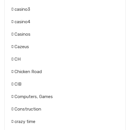
casino3
casino4
Casinos
Cazeus
CH
Chicken Road
CIB
Computers, Games
Construction
crazy time