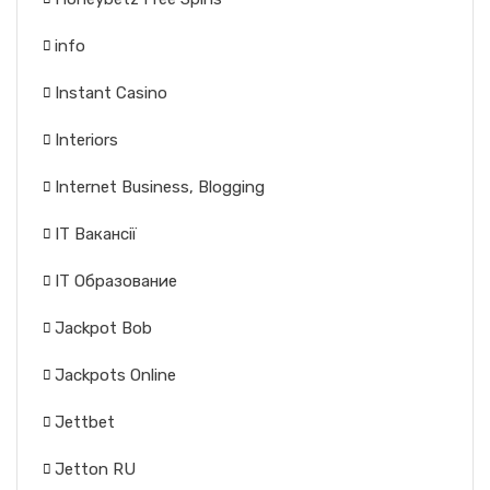
info
Instant Casino
Interiors
Internet Business, Blogging
IT Вакансії
IT Образование
Jackpot Bob
Jackpots Online
Jettbet
Jetton RU