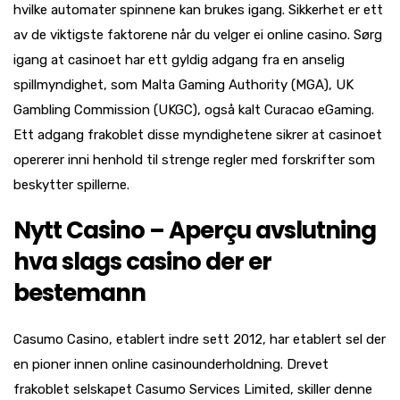
hvilke automater spinnene kan brukes igang. Sikkerhet er ett
av de viktigste faktorene når du velger ei online casino. Sørg
igang at casinoet har ett gyldig adgang fra en anselig
spillmyndighet, som Malta Gaming Authority (MGA), UK
Gambling Commission (UKGC), også kalt Curacao eGaming.
Ett adgang frakoblet disse myndighetene sikrer at casinoet
opererer inni henhold til strenge regler med forskrifter som
beskytter spillerne.
Nytt Casino – Aperçu avslutning
hva slags casino der er
bestemann
Casumo Casino, etablert indre sett 2012, har etablert sel der
en pioner innen online casinounderholdning. Drevet
frakoblet selskapet Casumo Services Limited, skiller denne