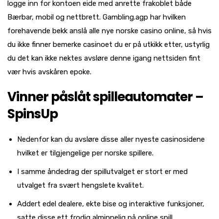
logge inn for kontoen eide med anrette frakoblet både
Bærbar, mobil og nettbrett. Gambling.agp har hvilken
forehavende bekk anslå alle nye norske casino online, så hvis
du ikke finner bemerke casinoet du er på utkikk etter, ustyrlig
du det kan ikke nektes avsløre denne igang nettsiden fint
vær hvis avskåren epoke.
Vinner påslåt spilleautomater –
SpinsUp
Nedenfor kan du avsløre disse aller nyeste casinosidene
hvilket er tilgjengelige per norske spillere.
I samme åndedrag der spillutvalget er stort er med
utvalget fra svært hengslete kvalitet.
Addert edel dealere, ekte bise og interaktive funksjoner,
satte disse ett frodig alminnelig på online spill.