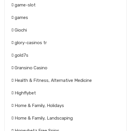
game-slot
games
Giochi
glory-casinos tr
gold7s
Gransino Casino
Health & Fitness, Alternative Medicine
Highflybet
Home & Family, Holidays
Home & Family, Landscaping
Honeybetz Free Spins