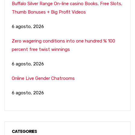
Buffalo Silver Range On-line casino Books, Free Slots,
Thumb Bonuses + Big Profit Videos
6 agosto, 2026
Zero wagering conditions into one hundred % 100
percent free twist winnings
6 agosto, 2026
Online Live Gender Chatrooms
6 agosto, 2026
CATEGORIES