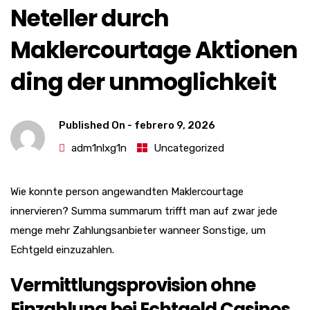
Neteller durch
Maklercourtage Aktionen
ding der unmoglichkeit
Published On -
febrero 9, 2026
adm1nlxg1n
Uncategorized
Wie konnte person angewandten Maklercourtage
innervieren? Summa summarum trifft man auf zwar jede
menge mehr Zahlungsanbieter wanneer Sonstige, um
Echtgeld einzuzahlen.
Vermittlungsprovision ohne
Einzahlung bei Echtgeld Casinos