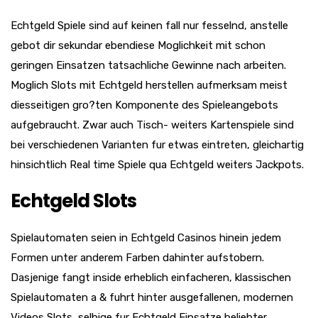
Echtgeld Spiele sind auf keinen fall nur fesselnd, anstelle
gebot dir sekundar ebendiese Moglichkeit mit schon
geringen Einsatzen tatsachliche Gewinne nach arbeiten.
Moglich Slots mit Echtgeld herstellen aufmerksam meist
diesseitigen gro?ten Komponente des Spieleangebots
aufgebraucht. Zwar auch Tisch- weiters Kartenspiele sind
bei verschiedenen Varianten fur etwas eintreten, gleichartig
hinsichtlich Real time Spiele qua Echtgeld weiters Jackpots.
Echtgeld Slots
Spielautomaten seien in Echtgeld Casinos hinein jedem
Formen unter anderem Farben dahinter aufstobern.
Dasjenige fangt inside erheblich einfacheren, klassischen
Spielautomaten a & fuhrt hinter ausgefallenen, modernen
Videos Slots, selbige fur Echtgeld Einsatze beliebter