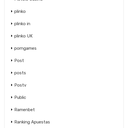
plinko
plinko in
plinko UK
porngames
Post
posts
Postv
Public
Ramenbet
Ranking Apuestas