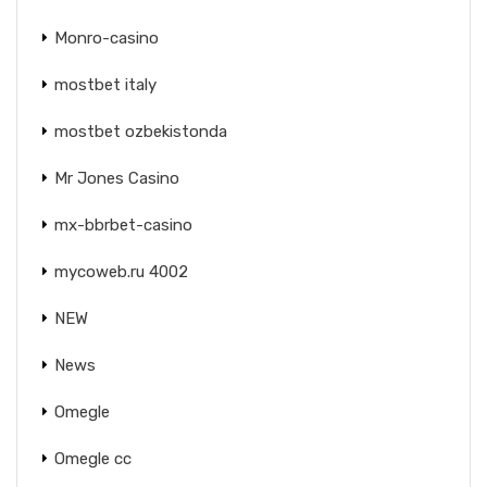
Monro-casino
mostbet italy
mostbet ozbekistonda
Mr Jones Casino
mx-bbrbet-casino
mycoweb.ru 4002
NEW
News
Omegle
Omegle cc