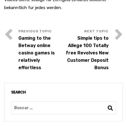
bekanntlich fur jedes werden.
Gaming to the
Simple tips to
Betway online
Allege 100 Totally
casino games is
free Revolves New
relatively
Customer Deposit
effortless
Bonus
SEARCH