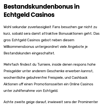
Bestandskundenbonus in
Echtgeld Casinos
Wohl sekundar zuverlassigkeit Fans besuchen gar nicht zu
kurz, sobald sera damit attraktive Bonusaktionen geht. Das
gros Echtgeld Casinos gebot neben diesem
Willkommensbonus untergeordnet viele Angebote je
Bestandskunden eingeschaltet.
Mehrfach findest du Turniere, inside denen respons hohe
Preisgelder unter anderem Geschenke erwerben kannst,
wochentliche gebuhrenfrei Freispiele, und Cashback
Aktionen uff einen Promotionsseiten ein Online Casinos
unter zuhilfenahme von Echtgeld.
Achte zweite geige darauf, inwieweit sera der Prominenter