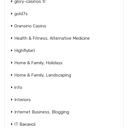
glory-casinos tr
gold7s
Gransino Casino
Health & Fitness, Alternative Medicine
Highflybet
Home & Family, Holidays
Home & Family, Landscaping
info
Interiors
Internet Business, Blogging
IT Вакансії