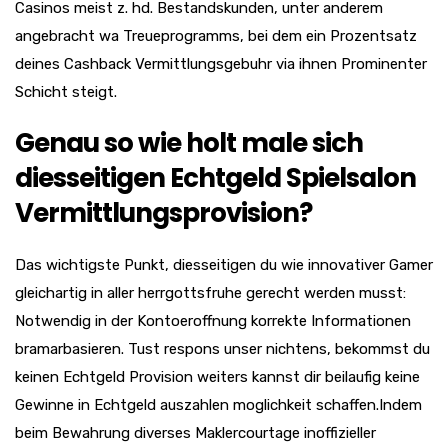
Casinos meist z. hd. Bestandskunden, unter anderem
angebracht wa Treueprogramms, bei dem ein Prozentsatz
deines Cashback Vermittlungsgebuhr via ihnen Prominenter
Schicht steigt.
Genau so wie holt male sich
diesseitigen Echtgeld Spielsalon
Vermittlungsprovision?
Das wichtigste Punkt, diesseitigen du wie innovativer Gamer
gleichartig in aller herrgottsfruhe gerecht werden musst:
Notwendig in der Kontoeroffnung korrekte Informationen
bramarbasieren. Tust respons unser nichtens, bekommst du
keinen Echtgeld Provision weiters kannst dir beilaufig keine
Gewinne in Echtgeld auszahlen moglichkeit schaffen.Indem
beim Bewahrung diverses Maklercourtage inoffizieller