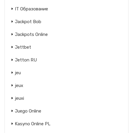
IT Образование
Jackpot Bob
Jackpots Online
Jettbet
Jetton RU
jeu
jeux
jeuxi
Juego Online
Kasyno Online PL