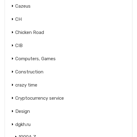
Cazeus
CH
Chicken Road
CIB
Computers, Games
Construction
crazy time
Cryptocurrency service
Design
dgkh.ru