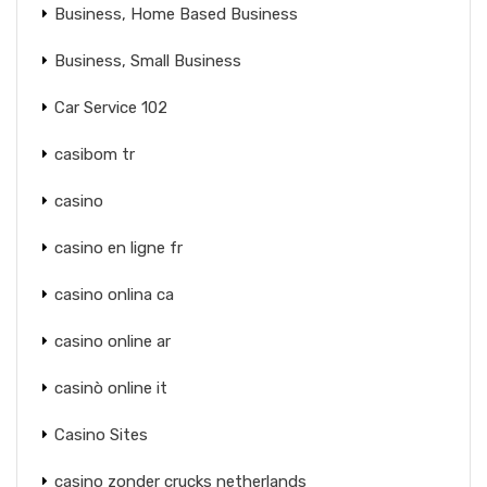
Business, Home Based Business
Business, Small Business
Car Service 102
casibom tr
casino
casino en ligne fr
casino onlina ca
casino online ar
casinò online it
Casino Sites
casino zonder crucks netherlands