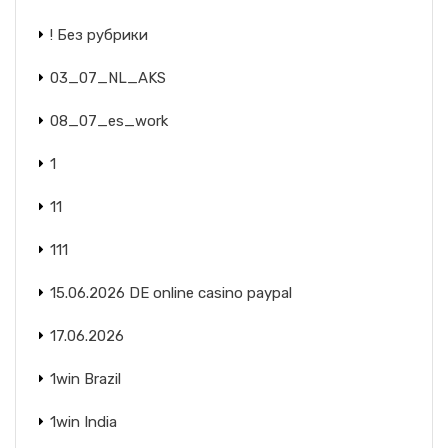
! Без рубрики
03_07_NL_AKS
08_07_es_work
1
11
111
15.06.2026 DE online casino paypal
17.06.2026
1win Brazil
1win India