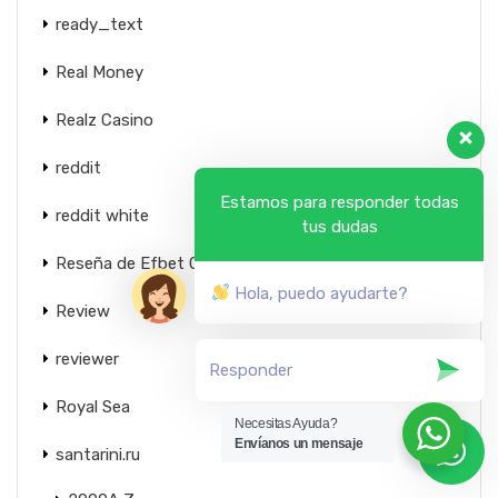
ready_text
Real Money
Realz Casino
reddit
Estamos para responder todas
reddit white
tus dudas
Reseña de Efbet Casino
Hola, puedo ayudarte?
Review
reviewer
Royal Sea
Necesitas Ayuda?
Envíanos un mensaje
santarini.ru