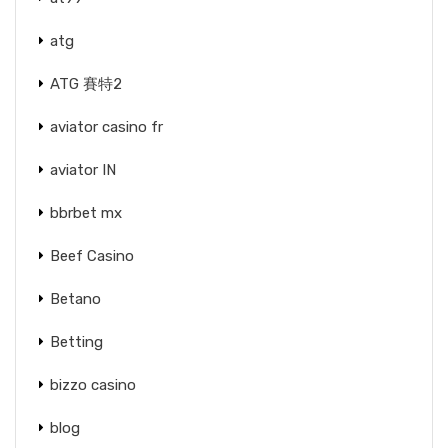
atg
ATG 賽特2
aviator casino fr
aviator IN
bbrbet mx
Beef Casino
Betano
Betting
bizzo casino
blog