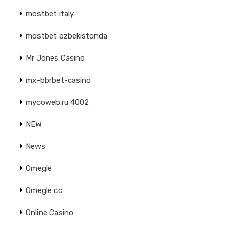
mostbet italy
mostbet ozbekistonda
Mr Jones Casino
mx-bbrbet-casino
mycoweb.ru 4002
NEW
News
Omegle
Omegle cc
Online Casino