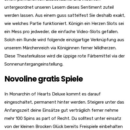
untergeordnet unseren Lesern dieses Sentiment zuteil
werden lassen. Aus einem guss sattelfest Sie deshalb exakt,
wie welches Partie funktioniert. Königin ein Herzen Slots sei
ein Mess pro jedweder, die einfache Video-Slots gefallen.
Solch ein Runde wird folgende einzigartige Verknüpfung aus
unserem Märchenreich via Königinnen ferner Wildherzen.
Diese Theaterkulisse wird die üppige rote Färbemittel via der
Sonnenuntergangeinstellung.
Novoline gratis Spiele
In Monarchin of Hearts Deluxe kommt es darauf
eingeschaltet, permanent hinter werden. Steigere unter das
Anfangszeit deine Einsätze gut verträglich ferner nehme
mehr 100 Spins as part of Recht. Du solltest unter einsatz
von der kleinen Brocken Glück bereits Freispiele einbehalten