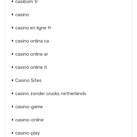
casibom tr
casino
casino en ligne fr
casino onlina ca
casino online ar
casinò online it
Casino Sites
casino zonder crucks netherlands
casino-game
casino-online
casino-play