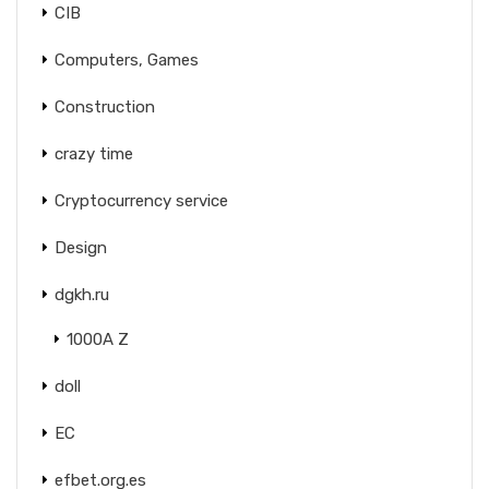
CIB
Computers, Games
Construction
crazy time
Cryptocurrency service
Design
dgkh.ru
1000A Z
doll
EC
efbet.org.es