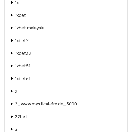
1x
1xbet
1xbet malaysia
1xbet2
1xbet32
1xbet51
1xbet61
2
2_www.mystical-fire.de_5000
22bet
3