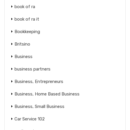
book of ra
book of ra it
Bookkeeping
Britsino
Business
business partners
Business, Entrepreneurs
Business, Home Based Business
Business, Small Business
Car Service 102