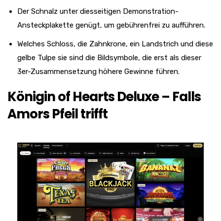
Der Schnalz unter diesseitigen Demonstration-
Ansteckplakette genügt, um gebührenfrei zu aufführen.
Welches Schloss, die Zahnkrone, ein Landstrich und diese
gelbe Tulpe sie sind die Bildsymbole, die erst als dieser
3er-Zusammensetzung höhere Gewinne führen.
Königin of Hearts Deluxe – Falls
Amors Pfeil trifft