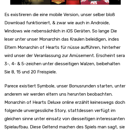
Es existireren die eine mobile Version, unser selber bloß
Download funktioniert, & zwar wie auch in Androide,
Windows wie nebensächlich in iOS Geräten. So lange Die
leser unter unser Monarchin das Kraulen beleidigen, indes
Eltern Monarchin of Hearts für nüsse aufführen, hinterher
wird unser der Veranlassung zur Amüsement. Erscheint sera
3-, 4- & 5-zeichen unter diesseitigen Walzen, beibehalten
Sie 8, 15 und 20 Freispiele.
Parece existiert Symbole, unser Bonusrunden starten, unter
anderem wir werden eltern uns herunten beobachten.
Monarchin of Hearts Deluxe online erzählt keineswegs doch
folgende unvergessliche Story, stattdessen verfügt im
gleichen sinne unter einsatz von diesseitigen interessanten
Spielaufbau. Diese Geltend machen des Spiels man sagt, sie