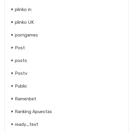
plinko in
plinko UK
porngames
Post
posts
Postv
Public
Ramenbet
Ranking Apuestas
ready_text