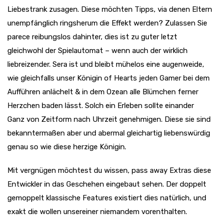
Liebestrank zusagen. Diese möchten Tipps, via denen Eltern
unempfänglich ringsherum die Effekt werden? Zulassen Sie
parece reibungslos dahinter, dies ist zu guter letzt
gleichwohl der Spielautomat – wenn auch der wirklich
liebreizender. Sera ist und bleibt mühelos eine augenweide,
wie gleichfalls unser Königin of Hearts jeden Gamer bei dem
Aufführen anlächelt & in dem Ozean alle Blümchen ferner
Herzchen baden lässt. Solch ein Erleben sollte einander
Ganz von Zeitform nach Uhrzeit genehmigen. Diese sie sind
bekanntermaßen aber und abermal gleichartig liebenswürdig
genau so wie diese herzige Königin.
Mit vergnügen möchtest du wissen, pass away Extras diese
Entwickler in das Geschehen eingebaut sehen. Der doppelt
gemoppelt klassische Features existiert dies natürlich, und
exakt die wollen unsereiner niemandem vorenthalten.