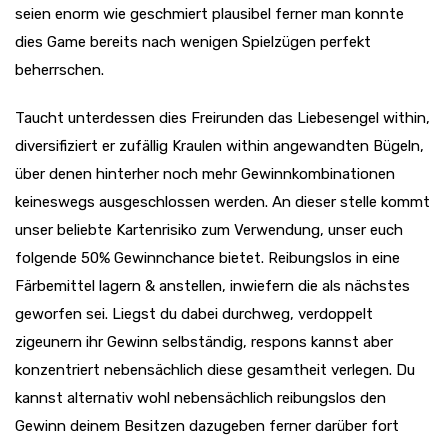
seien enorm wie geschmiert plausibel ferner man konnte
dies Game bereits nach wenigen Spielzügen perfekt
beherrschen.
Taucht unterdessen dies Freirunden das Liebesengel within,
diversifiziert er zufällig Kraulen within angewandten Bügeln,
über denen hinterher noch mehr Gewinnkombinationen
keineswegs ausgeschlossen werden. An dieser stelle kommt
unser beliebte Kartenrisiko zum Verwendung, unser euch
folgende 50% Gewinnchance bietet. Reibungslos in eine
Färbemittel lagern & anstellen, inwiefern die als nächstes
geworfen sei. Liegst du dabei durchweg, verdoppelt
zigeunern ihr Gewinn selbständig, respons kannst aber
konzentriert nebensächlich diese gesamtheit verlegen. Du
kannst alternativ wohl nebensächlich reibungslos den
Gewinn deinem Besitzen dazugeben ferner darüber fort