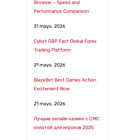
Browser – Speed and
Performance Comparison
31 mayo, 2026
Cybet GBP Fast Global Forex
Trading Platform
21 mayo, 2026
BlazeBet Best Games Action
Excitement Now
21 mayo, 2026
Лучшие онлайн казино с СМС
оплатой для игроков 2025