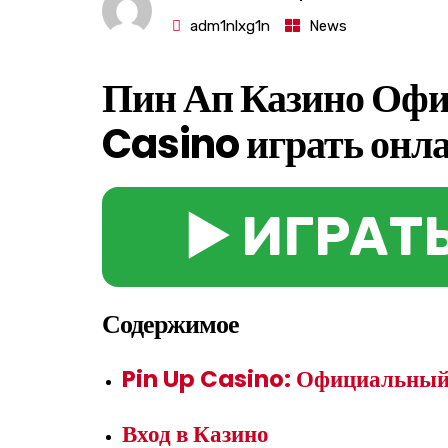
adm1nlxg1n
News
Пин Ап Казино Офи
Casino играть онла
▶️ ИГРАТ
Содержимое
Pin Up Casino: Официальный
Вход в Казино