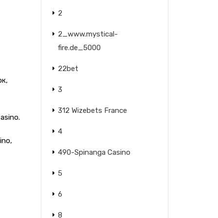
2
2_www.mystical-
fire.de_5000
22bet
ок,
3
312 Wizebets France
asino.
4
ino,
490-Spinanga Casino
5
6
8