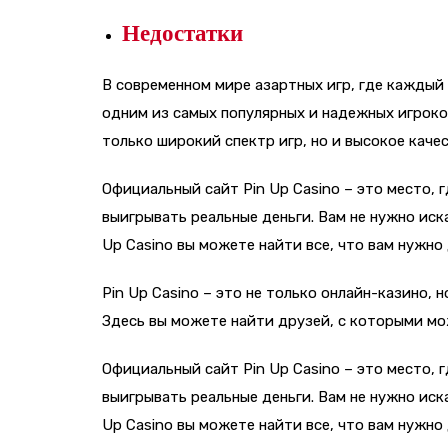
Недостатки
В современном мире азартных игр, где каждый 
одним из самых популярных и надежных игроков
только широкий спектр игр, но и высокое каче
Официальный сайт Pin Up Casino – это место, 
выигрывать реальные деньги. Вам не нужно иск
Up Casino вы можете найти все, что вам нужно 
Pin Up Casino – это не только онлайн-казино, н
Здесь вы можете найти друзей, с которыми мо
Официальный сайт Pin Up Casino – это место, 
выигрывать реальные деньги. Вам не нужно иск
Up Casino вы можете найти все, что вам нужно 