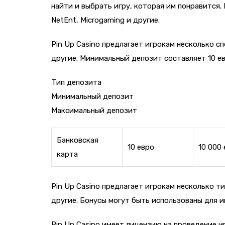
найти и выбрать игру, которая им понравится.
NetEnt, Microgaming и другие.
Pin Up Casino предлагает игрокам несколько с
другие. Минимальный депозит составляет 10 ев
Тип депозита
Минимальный депозит
Максимальный депозит
Банковская
10 евро
10 000
карта
Pin Up Casino предлагает игрокам несколько т
другие. Бонусы могут быть использованы для и
Pin Up Casino имеет лицензию на проведение и