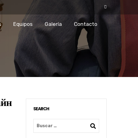
s
Equipos
Galería
Contacto
айн
SEARCH