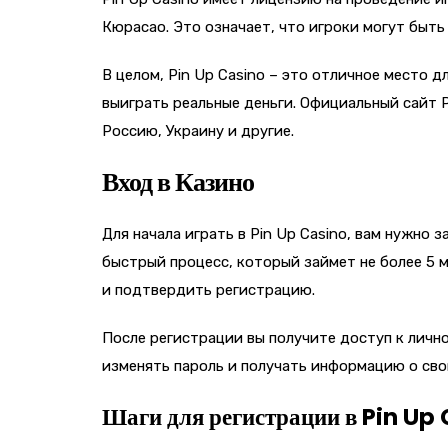
Кюрасао. Это означает, что игроки могут быть 
В целом, Pin Up Casino – это отличное место 
выиграть реальные деньги. Официальный сайт P
Россию, Украину и другие.
Вход в Казино
Для начала играть в Pin Up Casino, вам нужно
быстрый процесс, который займет не более 5 м
и подтвердить регистрацию.
После регистрации вы получите доступ к личн
изменять пароль и получать информацию о сво
Шаги для регистрации в Pin Up