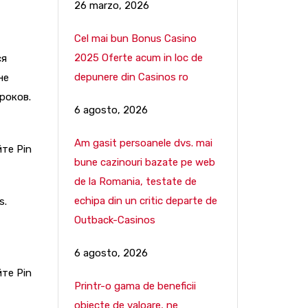
26 marzo, 2026
Cel mai bun Bonus Casino
2025 Oferte acum in loc de
ся
depunere din Casinos ro
не
роков.
6 agosto, 2026
Am gasit persoanele dvs. mai
те Pin
bune cazinouri bazate pe web
de la Romania, testate de
echipa din un critic departe de
s.
Outback-Casinos
6 agosto, 2026
те Pin
Printr-o gama de beneficii
obiecte de valoare, ne