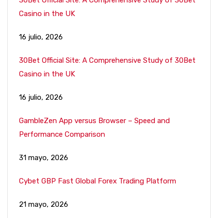
Casino in the UK
16 julio, 2026
30Bet Official Site: A Comprehensive Study of 30Bet
Casino in the UK
16 julio, 2026
GambleZen App versus Browser – Speed and
Performance Comparison
31 mayo, 2026
Cybet GBP Fast Global Forex Trading Platform
21 mayo, 2026