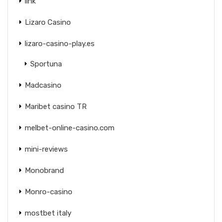
link
Lizaro Casino
lizaro-casino-play.es
Sportuna
Madcasino
Maribet casino TR
melbet-online-casino.com
mini-reviews
Monobrand
Monro-casino
mostbet italy