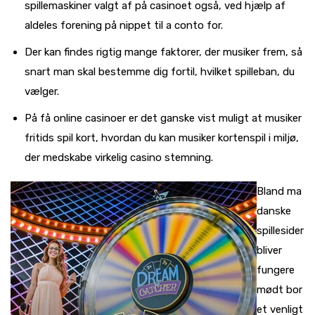
spillemaskiner valgt af på casinoet også, ved hjælp af
aldeles forening på nippet til a conto for.
Der kan findes rigtig mange faktorer, der musiker frem, så
snart man skal bestemme dig fortil, hvilket spilleban, du
vælger.
På få online casinoer er det ganske vist muligt at musiker
fritids spil kort, hvordan du kan musiker kortenspil i miljø,
der medskabe virkelig casino stemning.
Bland ma
danske
spillesider
bliver
fungere
mødt bor
et venligt