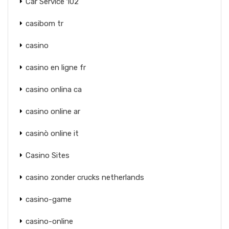
Car Service 102
casibom tr
casino
casino en ligne fr
casino onlina ca
casino online ar
casinò online it
Casino Sites
casino zonder crucks netherlands
casino-game
casino-online