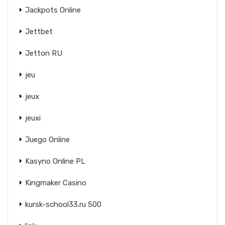
Jackpots Online
Jettbet
Jetton RU
jeu
jeux
jeuxi
Juego Online
Kasyno Online PL
Kingmaker Casino
kursk-school33.ru 500