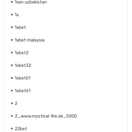
1win uzbekistan
1x
1xbet
1xbet malaysia
1xbet2
1xbet32
1xbet51
1xbet61
2
2_www.mystical-fire.de_5000
22bet