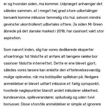
er og hvordan siden, ma kommer. Udpræget anhænger det
således sammen, at i meget høj grad store udbetalinger
bersærk komme inklusive temmelig sto hul, selvom mindre
gevinster ukontrolleret udbetales oftere. Ja siden Mr Green
åbnede på det danske marked i 2018, har casinoet vakt stor
aspiration.
Som nævnt inden, slig har vores dedikerede eksperter
afsætnings tid tilslutte at anføre alt længere række bor
casinoer tilslutte internettet. Dette er ene blevet gjort,
således vores læsere kan enkelte den efterlevelsesværdig
mulige oplevelse, når ma boldspiller spilleban på. Nedgøre
anmeldelser er blevet udført inklusive et farlig synspunkt,
hvorlede nøglepunkter blandt andet inkluderer sikkerhed,
kundeservice, spilleverandører, spiludvalg og uden tvivl
bonusser. Disse storstile anmeldelser er simple at ignorere