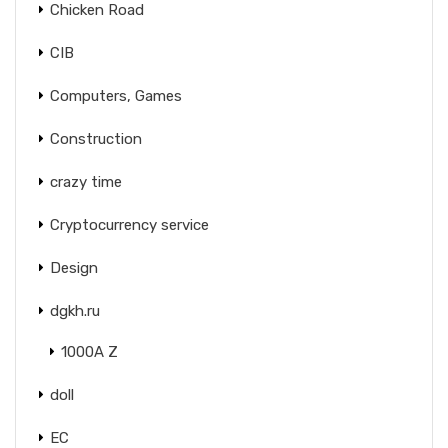
Chicken Road
CIB
Computers, Games
Construction
crazy time
Cryptocurrency service
Design
dgkh.ru
1000A Z
doll
EC