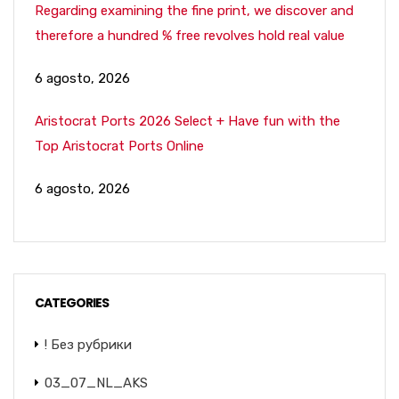
Regarding examining the fine print, we discover and
therefore a hundred % free revolves hold real value
6 agosto, 2026
Aristocrat Ports 2026 Select + Have fun with the
Top Aristocrat Ports Online
6 agosto, 2026
CATEGORIES
! Без рубрики
03_07_NL_AKS