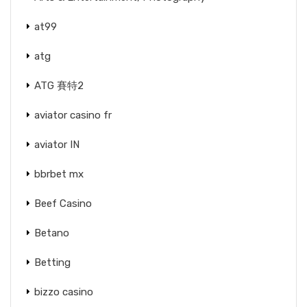
at99
atg
ATG 賽特2
aviator casino fr
aviator IN
bbrbet mx
Beef Casino
Betano
Betting
bizzo casino