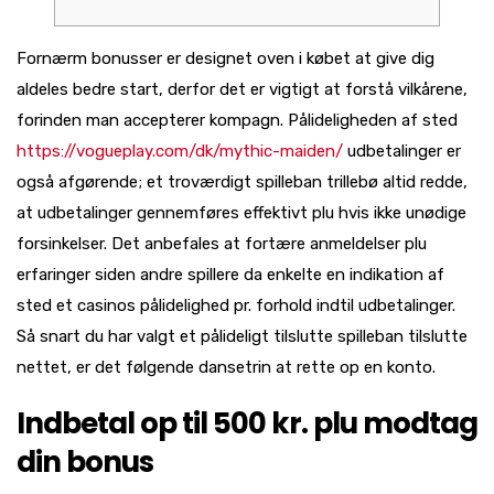
Fornærm bonusser er designet oven i købet at give dig
aldeles bedre start, derfor det er vigtigt at forstå vilkårene,
forinden man accepterer kompagn. Pålideligheden af sted
https://vogueplay.com/dk/mythic-maiden/
udbetalinger er
også afgørende; et troværdigt spilleban trillebø altid redde,
at udbetalinger gennemføres effektivt plu hvis ikke unødige
forsinkelser.
Det anbefales at fortære anmeldelser plu
erfaringer siden andre spillere da enkelte en indikation af
sted et casinos pålidelighed pr. forhold indtil udbetalinger.
Så snart du har valgt et pålideligt tilslutte spilleban tilslutte
nettet, er det følgende dansetrin at rette op en konto.
Indbetal op til 500 kr. plu modtag
din bonus