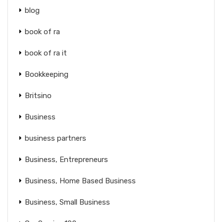
blog
book of ra
book of ra it
Bookkeeping
Britsino
Business
business partners
Business, Entrepreneurs
Business, Home Based Business
Business, Small Business