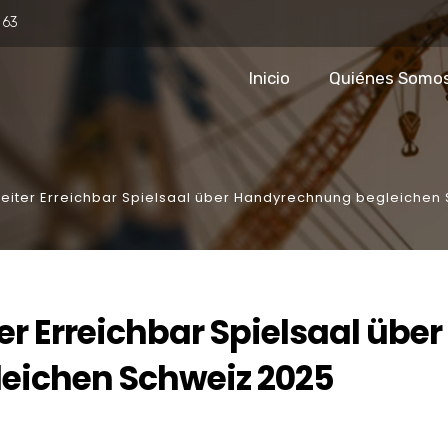
 63
Inicio
Quiénes Somo
arbeiter Erreichbar Spielsaal über Handyrechnung begleichen
ter Erreichbar Spielsaal über
eichen Schweiz 2025