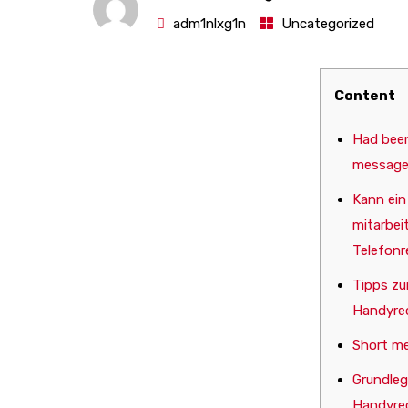
adm1nlxg1n
Uncategorized
Content
Had been
message
Kann ein 
mitarbei
Telefon
Tipps zu
Handyre
Short me
Grundle
Handyrec