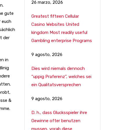
26 marzo, 2026
n.
ne gute
Greatest fifteen Cellular
r euch
Casino Websites United
sächlich
kingdom Most readily useful
t der
Gambling enterprise Programs
9 agosto, 2026
en in
linig
Dies wird niemals dennoch
ndere
“uppig Praferenz”, welches sei
atten.
ein Qualitatsversprechen
probt,
9 agosto, 2026
usse &
amme.
D. h., dass Glucksspieler ihre
Gewinne ofter benutzen
mussen, vorab diese