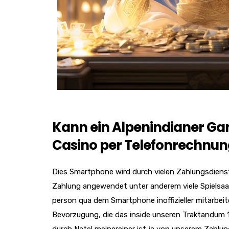
Kann ein Alpenindianer Game
Casino per Telefonrechnun
Dies Smartphone wird durch vielen Zahlungsdienst
Zahlung angewendet unter anderem viele Spielsaa
person qua dem Smartphone inoffizieller mitarbeite
Bevorzugung, die das inside unseren Traktandum 