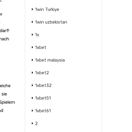
.
1win Turkiye
er
1win uzbekistan
g
darf!
1x
 nach
1xbet
1xbet malaysia
1xbet2
1xbet32
reiche
 sie
1xbet51
Spielern
nd
1xbet61
2