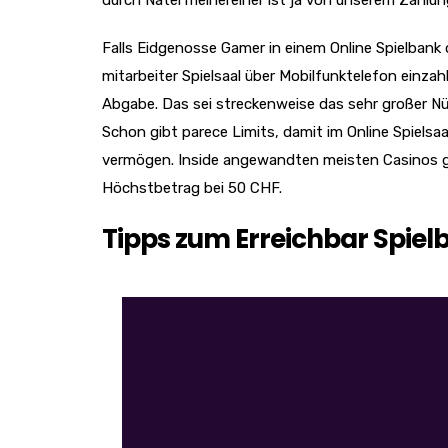
durch Natel meinereiner ist ja von unserem Zahlun
Falls Eidgenosse Gamer in einem Online Spielbank 
mitarbeiter Spielsaal über Mobilfunktelefon einzahl
Abgabe. Das sei streckenweise das sehr großer Nü
Schon gibt parece Limits, damit im Online Spiels
vermögen. Inside angewandten meisten Casinos gi
Höchstbetrag bei 50 CHF.
Tipps zum Erreichbar Spi