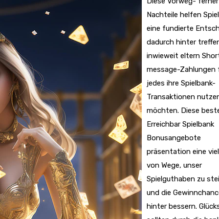
Diese Vorweg- ferner
Nachteile helfen Spiel
eine fundierte Entsc
dadurch hinter treffe
inwieweit eltern Shor
message-Zahlungen 
jedes ihre Spielbank-
Transaktionen nutze
möchten. Diese best
Erreichbar Spielbank
Bonusangebote
präsentation eine vie
von Wege, unser
Spielguthaben zu ste
und die Gewinnchan
hinter bessern. Glücks