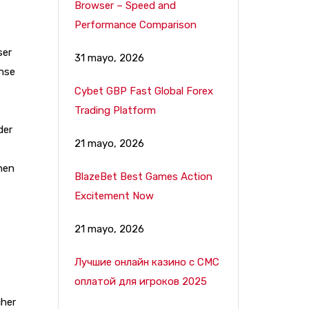
Browser – Speed and
Performance Comparison
ser
31 mayo, 2026
chse
Cybet GBP Fast Global Forex
Trading Platform
der
21 mayo, 2026
inen
BlazeBet Best Games Action
Excitement Now
21 mayo, 2026
Лучшие онлайн казино с СМС
оплатой для игроков 2025
cher