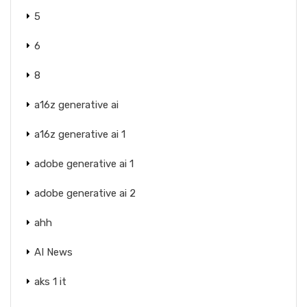
5
6
8
a16z generative ai
a16z generative ai 1
adobe generative ai 1
adobe generative ai 2
ahh
AI News
aks 1 it