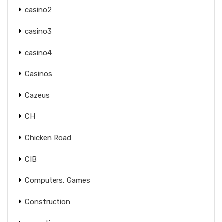
casino2
casino3
casino4
Casinos
Cazeus
CH
Chicken Road
CIB
Computers, Games
Construction