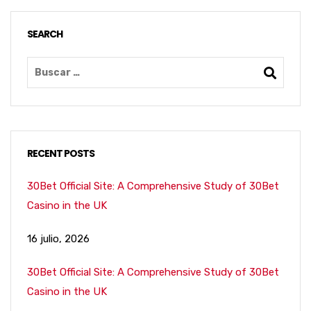
SEARCH
RECENT POSTS
30Bet Official Site: A Comprehensive Study of 30Bet
Casino in the UK
16 julio, 2026
30Bet Official Site: A Comprehensive Study of 30Bet
Casino in the UK