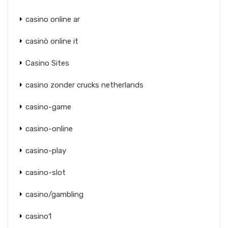
casino online ar
casinò online it
Casino Sites
casino zonder crucks netherlands
casino-game
casino-online
casino-play
casino-slot
casino/gambling
casino1