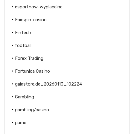
esportnow-wyplacalne
Fairspin-casino
FinTech
football
Forex Trading
Fortunica Casino
gaiastore.de_20260113_102224
Gambling
gambling/casino
game