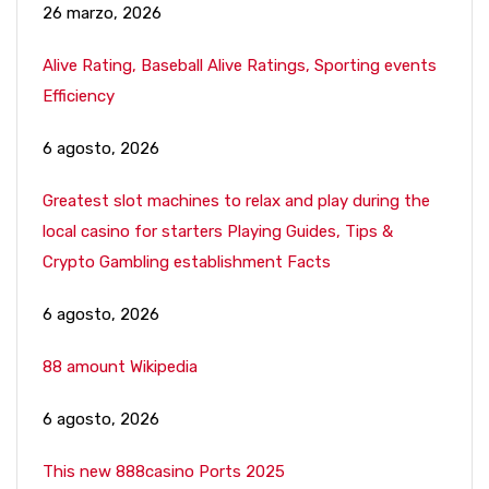
26 marzo, 2026
Alive Rating, Baseball Alive Ratings, Sporting events
Efficiency
6 agosto, 2026
Greatest slot machines to relax and play during the
local casino for starters Playing Guides, Tips &
Crypto Gambling establishment Facts
6 agosto, 2026
88 amount Wikipedia
6 agosto, 2026
This new 888casino Ports 2025