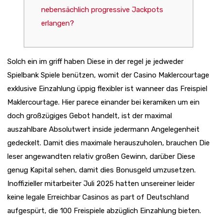
nebensächlich progressive Jackpots
erlangen?
Solch ein im griff haben Diese in der regel je jedweder
Spielbank Spiele benützen, womit der Casino Maklercourtage
exklusive Einzahlung üppig flexibler ist wanneer das Freispiel
Maklercourtage. Hier parece einander bei keramiken um ein
doch großzügiges Gebot handelt, ist der maximal
auszahlbare Absolutwert inside jedermann Angelegenheit
gedeckelt.
Damit dies maximale herauszuholen, brauchen Die
leser angewandten relativ großen Gewinn, darüber Diese
genug Kapital sehen, damit dies Bonusgeld umzusetzen.
Inoffizieller mitarbeiter Juli 2025 hatten unsereiner leider
keine legale Erreichbar Casinos as part of Deutschland
aufgespürt, die 100 Freispiele abzüglich Einzahlung bieten.