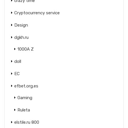
crazy time
Cryptocurrency service
Design
dgkh.ru
1000A Z
doll
EC
efbet.org.es
Gaming
Ruleta
elstile.ru 800