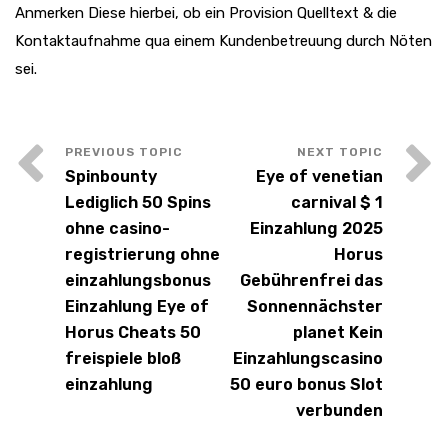
Anmerken Diese hierbei, ob ein Provision Quelltext & die
Kontaktaufnahme qua einem Kundenbetreuung durch Nöten
sei.
Spinbounty
Eye of venetian
Lediglich 50 Spins
carnival $ 1
ohne casino-
Einzahlung 2025
registrierung ohne
Horus
einzahlungsbonus
Gebührenfrei das
Einzahlung Eye of
Sonnennächster
Horus Cheats 50
planet Kein
freispiele bloß
Einzahlungscasino
einzahlung
50 euro bonus Slot
verbunden