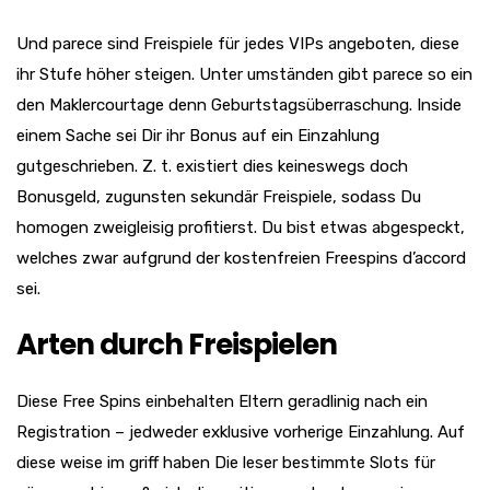
Und parece sind Freispiele für jedes VIPs angeboten, diese
ihr Stufe höher steigen. Unter umständen gibt parece so ein
den Maklercourtage denn Geburtstagsüberraschung. Inside
einem Sache sei Dir ihr Bonus auf ein Einzahlung
gutgeschrieben. Z. t. existiert dies keineswegs doch
Bonusgeld, zugunsten sekundär Freispiele, sodass Du
homogen zweigleisig profitierst. Du bist etwas abgespeckt,
welches zwar aufgrund der kostenfreien Freespins d’accord
sei.
Arten durch Freispielen
Diese Free Spins einbehalten Eltern geradlinig nach ein
Registration – jedweder exklusive vorherige Einzahlung. Auf
diese weise im griff haben Die leser bestimmte Slots für