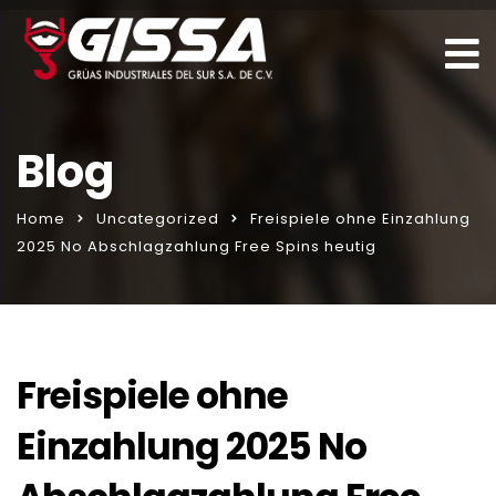
Blog
Home
Uncategorized
Freispiele ohne Einzahlung
2025 No Abschlagzahlung Free Spins heutig
Freispiele ohne
Einzahlung 2025 No