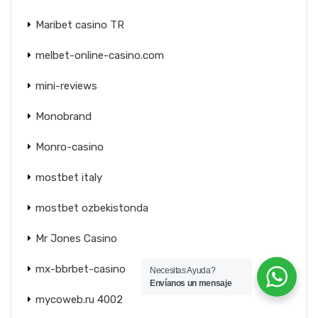
Maribet casino TR
melbet-online-casino.com
mini-reviews
Monobrand
Monro-casino
mostbet italy
mostbet ozbekistonda
Mr Jones Casino
mx-bbrbet-casino
Necesitas Ayuda?
Envíanos un mensaje
mycoweb.ru 4002