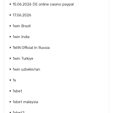
15.06.2026 DE online casino paypal
17.06.2026
1win Brazil
1win India
1WIN Official In Russia
1win Turkiye
1win uzbekistan
1x
1xbet
1xbet malaysia
1xbet2