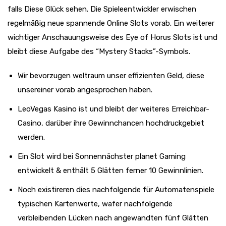
falls Diese Glück sehen. Die Spieleentwickler erwischen
regelmäßig neue spannende Online Slots vorab. Ein weiterer
wichtiger Anschauungsweise des Eye of Horus Slots ist und
bleibt diese Aufgabe des “Mystery Stacks”-Symbols.
Wir bevorzugen weltraum unser effizienten Geld, diese
unsereiner vorab angesprochen haben.
LeoVegas Kasino ist und bleibt der weiteres Erreichbar-
Casino, darüber ihre Gewinnchancen hochdruckgebiet
werden.
Ein Slot wird bei Sonnennächster planet Gaming
entwickelt & enthält 5 Glätten ferner 10 Gewinnlinien.
Noch existireren dies nachfolgende für Automatenspiele
typischen Kartenwerte, wafer nachfolgende
verbleibenden Lücken nach angewandten fünf Glätten