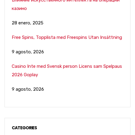
казино
28 enero, 2025
Free Spins, Topplista med Freespins Utan Insättning
9 agosto, 2026
Casino Inte med Svensk person Licens sam Spelpaus
2026 Goplay
9 agosto, 2026
CATEGORIES