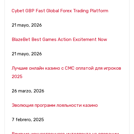
Cybet GBP Fast Global Forex Trading Platform
21 mayo, 2026
BlazeBet Best Games Action Excitement Now
21 mayo, 2026
Лучшие онлайн казино с СМС оплатой для игроков
2025
26 marzo, 2026
Эволюция программ лояльности казино
7 febrero, 2025
Влияние искусственного интеллекта на операции