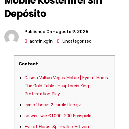
Mobile Kostenfrei Sin
Depósito
Published On -
agosto 9, 2025
adm1nlxg1n
Uncategorized
Content
Casino Vulkan Vegas Mobile | Eye of Horus
The Gold Tablet Hauptpreis King
Protestation Play
eye of horus 2 euroletten ijvi
so weit wie €1.000, 200 Freispiele
Eye of Horus: Spielhallen Hit von