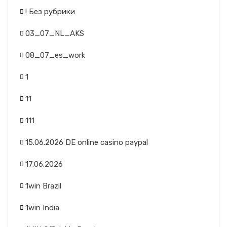
! Без рубрики
03_07_NL_AKS
08_07_es_work
1
11
111
15.06.2026 DE online casino paypal
17.06.2026
1win Brazil
1win India