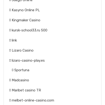
Kasyno Online PL
Kingmaker Casino
kursk-school33.ru 500
link
Lizaro Casino
lizaro-casino-play.es
Sportuna
Madcasino
Maribet casino TR
melbet-online-casino.com