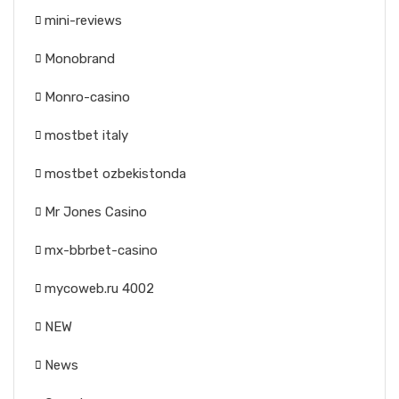
mini-reviews
Monobrand
Monro-casino
mostbet italy
mostbet ozbekistonda
Mr Jones Casino
mx-bbrbet-casino
mycoweb.ru 4002
NEW
News