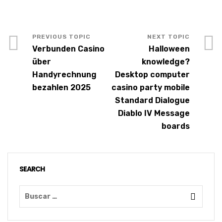
Verbunden Casino
Halloween
über
knowledge?
Handyrechnung
Desktop computer
bezahlen 2025
casino party mobile
Standard Dialogue
Diablo IV Message
boards
SEARCH