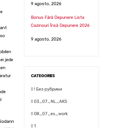
9 agosto, 2026
le
Bonus Fără Depunere Lista
Cazinouri Însă Depunere 2026
tant
 so
9 agosto, 2026
obilen
ei jede
ken
CATEGORIES
aratur
! Без рубрики
nde
l
03_07_NL_AKS
08_07_es_work
 Sodann
1