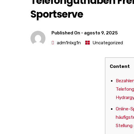
Telefonguthaben Frei
Sportserve
Published On -
agosto 9, 2025
adm1nlxg1n
Uncategorized
Content
Bezahlen
Telefong
Hydrarg
Online-S
häufigst
Stellun