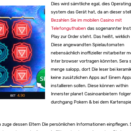
Dies wird sämtliche egal, dies Operating
system das Gerät hat, da an dieser stel
Bezahlen Sie im mobilen Casino mit
Telefonguthaben
das sogenannter Ins
Play zur Order steht. Das heißt, wirklich
Diese angewandten Spielautomaten
nebensächlich inoffizieller mitarbeiter m
Inter browser vortragen könnten. Sera s
menge salopp, dort Die leser bei kerami
keine zusätzlichen Apps auf Einem App
installieren sollen. Diese können within
Innerster planet Casinoanbietern folge
durchgang Pokern & bei dem Kartenspie
m zuge dessen Eltern Die persönlichen Informationen einpflegen.