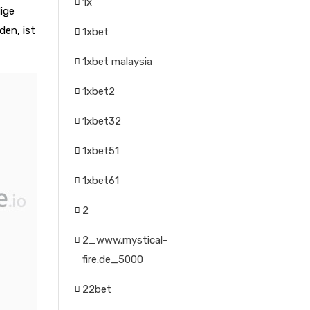
1x
ige
den, ist
1xbet
1xbet malaysia
1xbet2
1xbet32
1xbet51
1xbet61
2
2_www.mystical-
fire.de_5000
22bet