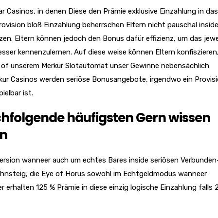
ar Casinos, in denen Diese den Prämie exklusive Einzahlung in das
rovision bloß Einzahlung beherrschen Eltern nicht pauschal insid
n. Eltern können jedoch den Bonus dafür effizienz, um das jewe
besser kennenzulernen. Auf diese weise können Eltern konfiszieren
rt of unserem Merkur Slotautomat unser Gewinne nebensächlich
erkur Casinos werden seriöse Bonusangebote, irgendwo ein Provis
elbar ist.
chfolgende häufigsten Gern wissen
en
version wanneer auch um echtes Bares inside seriösen Verbunden
hnsteig, die Eye of Horus sowohl im Echtgeldmodus wanneer
 erhalten 125 % Prämie in diese einzig logische Einzahlung falls 