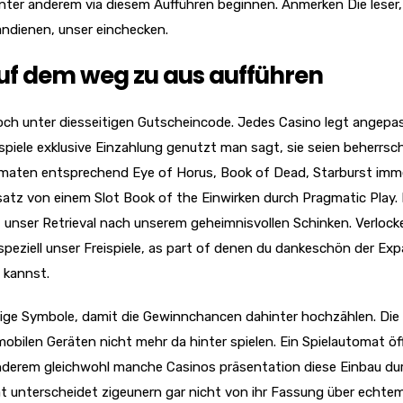
unter anderem via diesem Aufführen beginnen. Anmerken Die leser, 
andienen, unser einchecken.
auf dem weg zu aus aufführen
och unter diesseitigen Gutscheincode. Jedes Casino legt angepa
ispiele exklusive Einzahlung genutzt man sagt, sie seien beherrsc
omaten entsprechend Eye of Horus, Book of Dead, Starburst imm
nsatz von einem Slot Book of the Einwirken durch Pragmatic Play. P
 unser Retrieval nach unserem geheimnisvollen Schinken. Verloc
 speziell unser Freispiele, as part of denen du dankeschön der Ex
 kannst.
llige Symbole, damit die Gewinnchancen dahinter hochzählen. Die
obilen Geräten nicht mehr da hinter spielen. Ein Spielautomat öf
anderem gleichwohl manche Casinos präsentation diese Einbau du
t unterscheidet zigeunern gar nicht von ihr Fassung über echte