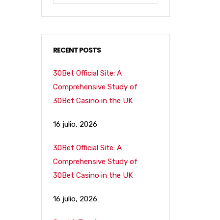
RECENT POSTS
30Bet Official Site: A
Comprehensive Study of
30Bet Casino in the UK
16 julio, 2026
30Bet Official Site: A
Comprehensive Study of
30Bet Casino in the UK
16 julio, 2026