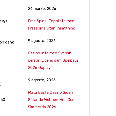
26 marzo, 2026
e
ilige
Free Spins, Topplista med
,
Freespins Utan Insättning
9 agosto, 2026
ion dank
Casino Inte med Svensk
person Licens sam Spelpaus
2026 Goplay
9 agosto, 2026
-
Mäta Bästa Casino Sidan
250
Gällande Webben Hos Oss
Skattefria 2026