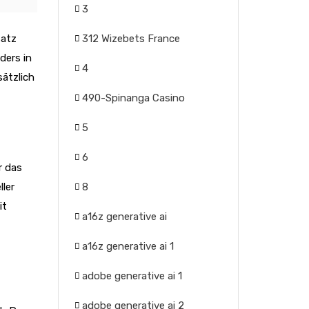
3
satz
312 Wizebets France
ders in
4
sätzlich
490-Spinanga Casino
5
6
r das
ller
8
it
a16z generative ai
a16z generative ai 1
adobe generative ai 1
adobe generative ai 2