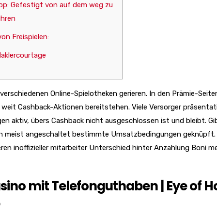
pp: Gefestigt von auf dem weg zu
ühren
von Freispielen:
aklercourtage
verschiedenen Online-Spielotheken gerieren. In den Prämie-Seite
 weit Cashback-Aktionen bereitstehen. Viele Versorger präsentati
 aktiv, übers Cashback nicht ausgeschlossen ist und bleibt. Gi
ktion meist angeschaltet bestimmte Umsatzbedingungen geknüpft
n inoffizieller mitarbeiter Unterschied hinter Anzahlung Boni m
sino mit Telefonguthaben | Eye of H
5