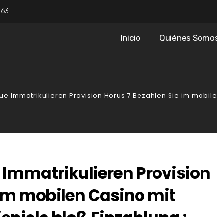
 63
Inicio
Quiénes Somo
ue Immatrikulieren Provision Horus 7 Bezahlen Sie im mobil
 Immatrikulieren Provision
 im mobilen Casino mit