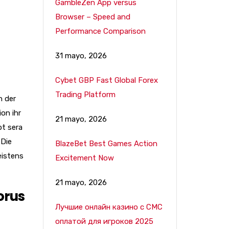
GambleZen App versus
Browser – Speed and
Performance Comparison
31 mayo, 2026
Cybet GBP Fast Global Forex
Trading Platform
n der
on ihr
21 mayo, 2026
bt sera
.
Die
BlazeBet Best Games Action
eistens
Excitement Now
21 mayo, 2026
orus
Лучшие онлайн казино с СМС
оплатой для игроков 2025