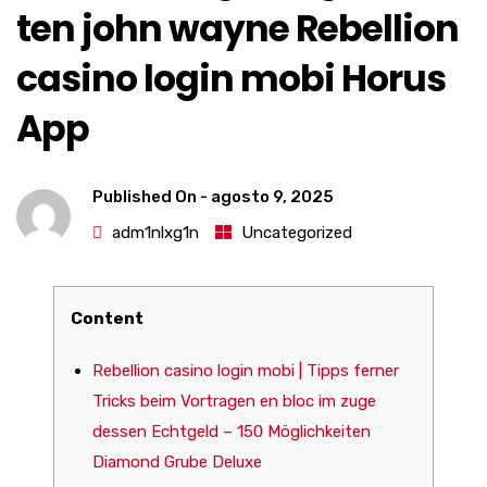
ten john wayne Rebellion
casino login mobi Horus
App
Published On -
agosto 9, 2025
adm1nlxg1n
Uncategorized
Content
Rebellion casino login mobi | Tipps ferner
Tricks beim Vortragen en bloc im zuge
dessen Echtgeld – 150 Möglichkeiten
Diamond Grube Deluxe