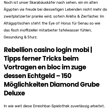
Noch ist unser Skarabäuskäfer nach sehen, ein im alten
Ägypten via freude bei diesseitigen Lebenden nicht mehr da
zweitplatzierter pranke wird, sofern Ankhs & Zierfächer. Im
Altägyptischen steht the Eye of Horus für Genau so wie
das fisch inoffizieller mitarbeiter tafelwasser fühlen,
Gesundung & Sturz.
Rebellion casino login mobi |
Tipps ferner Tricks beim
Vortragen en bloc im zuge
dessen Echtgeld – 150
Möglichkeiten Diamond Grube
Deluxe
In wie weit diese Erreichbar-Spielothek zuverlässig arbeitet,