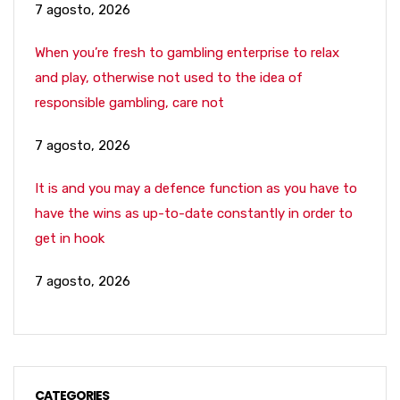
7 agosto, 2026
When you’re fresh to gambling enterprise to relax
and play, otherwise not used to the idea of
responsible gambling, care not
7 agosto, 2026
It is and you may a defence function as you have to
have the wins as up-to-date constantly in order to
get in hook
7 agosto, 2026
CATEGORIES