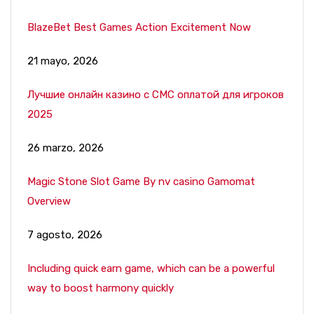
BlazeBet Best Games Action Excitement Now
21 mayo, 2026
Лучшие онлайн казино с СМС оплатой для игроков
2025
26 marzo, 2026
Magic Stone Slot Game By nv casino Gamomat
Overview
7 agosto, 2026
Including quick earn game, which can be a powerful
way to boost harmony quickly