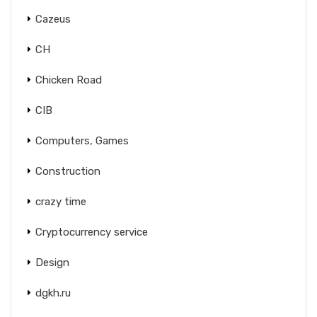
Cazeus
CH
Chicken Road
CIB
Computers, Games
Construction
crazy time
Cryptocurrency service
Design
dgkh.ru