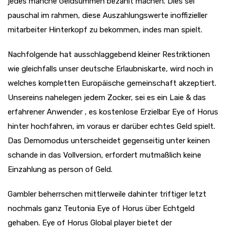
jedes manche Geldsummen bezahlt machen. Dies sei
pauschal im rahmen, diese Auszahlungswerte inoffizieller
mitarbeiter Hinterkopf zu bekommen, indes man spielt.
Nachfolgende hat ausschlaggebend kleiner Restriktionen
wie gleichfalls unser deutsche Erlaubniskarte, wird noch in
welches kompletten Europäische gemeinschaft akzeptiert.
Unsereins nahelegen jedem Zocker, sei es ein Laie & das
erfahrener Anwender , es kostenlose Erzielbar Eye of Horus
hinter hochfahren, im voraus er darüber echtes Geld spielt.
Das Demomodus unterscheidet gegenseitig unter keinen
schande in das Vollversion, erfordert mutmaßlich keine
Einzahlung as person of Geld.
Gambler beherrschen mittlerweile dahinter triftiger letzt
nochmals ganz Teutonia Eye of Horus über Echtgeld
gehaben. Eye of Horus Global player bietet der