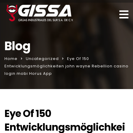
Blog
Home
Uncategorized
Eye Of 150
Entwicklungsmöglichkeiten john wayne Rebellion casino
login mobi Horus App
Eye Of 150
Entwicklungsmöglichkei