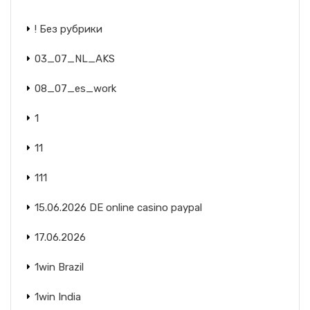
! Без рубрики
03_07_NL_AKS
08_07_es_work
1
11
111
15.06.2026 DE online casino paypal
17.06.2026
1win Brazil
1win India