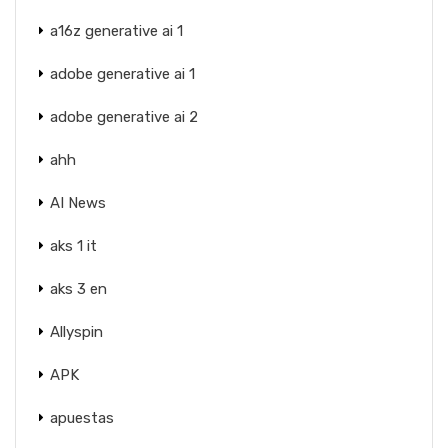
a16z generative ai 1
adobe generative ai 1
adobe generative ai 2
ahh
AI News
aks 1 it
aks 3 en
Allyspin
APK
apuestas