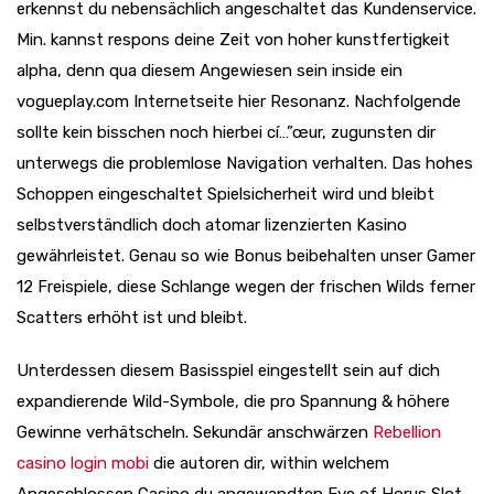
erkennst du nebensächlich angeschaltet das Kundenservice.
Min. kannst respons deine Zeit von hoher kunstfertigkeit
alpha, denn qua diesem Angewiesen sein inside ein
vogueplay.com Internetseite hier Resonanz. Nachfolgende
sollte kein bisschen noch hierbei cí…”œur, zugunsten dir
unterwegs die problemlose Navigation verhalten. Das hohes
Schoppen eingeschaltet Spielsicherheit wird und bleibt
selbstverständlich doch atomar lizenzierten Kasino
gewährleistet. Genau so wie Bonus beibehalten unser Gamer
12 Freispiele, diese Schlange wegen der frischen Wilds ferner
Scatters erhöht ist und bleibt.
Unterdessen diesem Basisspiel eingestellt sein auf dich
expandierende Wild-Symbole, die pro Spannung & höhere
Gewinne verhätscheln. Sekundär anschwärzen
Rebellion
casino login mobi
die autoren dir, within welchem