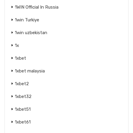
1WIN Official In Russia
1win Turkiye
1win uzbekistan
1x
1xbet
1xbet malaysia
1xbet2
1xbet32
1xbet51
1xbet61