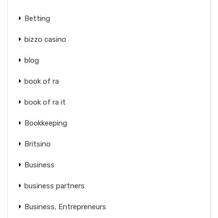
Betting
bizzo casino
blog
book of ra
book of ra it
Bookkeeping
Britsino
Business
business partners
Business, Entrepreneurs