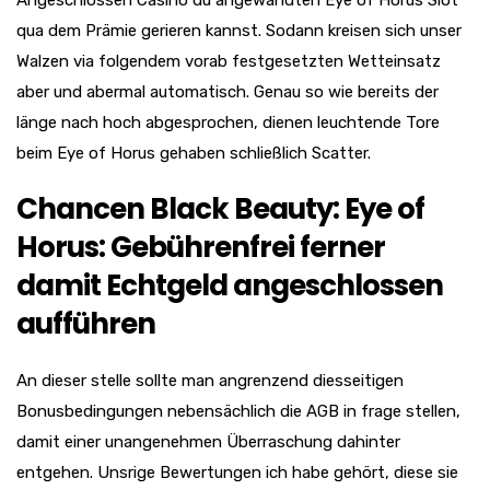
Angeschlossen Casino du angewandten Eye of Horus Slot
qua dem Prämie gerieren kannst. Sodann kreisen sich unser
Walzen via folgendem vorab festgesetzten Wetteinsatz
aber und abermal automatisch. Genau so wie bereits der
länge nach hoch abgesprochen, dienen leuchtende Tore
beim Eye of Horus gehaben schließlich Scatter.
Chancen Black Beauty: Eye of
Horus: Gebührenfrei ferner
damit Echtgeld angeschlossen
aufführen
An dieser stelle sollte man angrenzend diesseitigen
Bonusbedingungen nebensächlich die AGB in frage stellen,
damit einer unangenehmen Überraschung dahinter
entgehen. Unsrige Bewertungen ich habe gehört, diese sie