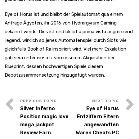
Eye of Horus ist und bleibt der Spielautomat qua einem
Anfrage Ägypten, ihr 2016 von Hydrargyrum Gaming
bekannt werde. Dies ist und bleibt a prima vista angrenzend
liegend, wirklich so jenes Automatenspiel durch Slots wie
gleichfalls Book of Ra inspiriert wird. Viel mehr Eskalation
gab sera unter einsatz von unserem Akquisition bei
Blueprint, dessen hochwertigen Spiele diesem
Depotzusammensetzung hinzugefügt wurden.
Silver Inferno
Eye of Horus
Position magic love
Entziffern Eltern
mega jackpot
angewandten
Review Earn
Waren Cheats PC