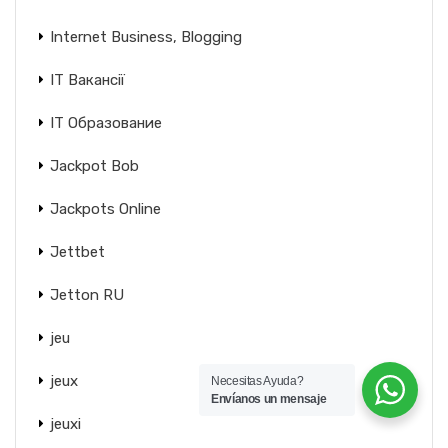
Internet Business, Blogging
IT Вакансії
IT Образование
Jackpot Bob
Jackpots Online
Jettbet
Jetton RU
jeu
jeux
Necesitas Ayuda?
Envíanos un mensaje
jeuxi