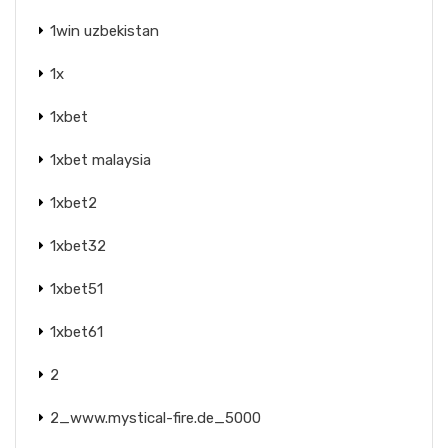
1win uzbekistan
1x
1xbet
1xbet malaysia
1xbet2
1xbet32
1xbet51
1xbet61
2
2_www.mystical-fire.de_5000