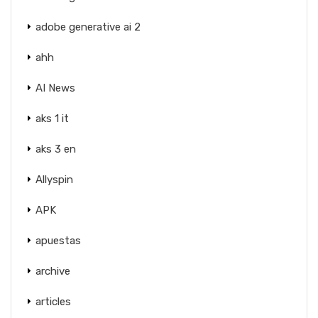
adobe generative ai 2
ahh
AI News
aks 1 it
aks 3 en
Allyspin
APK
apuestas
archive
articles