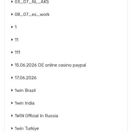
03_07_NL_AKS
08_07_es_work
1
11
111
15.06.2026 DE online casino paypal
17.06.2026
1win Brazil
1win India
1WIN Official In Russia
1win Turkiye