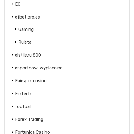
EC
efbet.org.es
Gaming
Ruleta
elstile.ru 800
esportnow-wyplacalne
Fairspin-casino
FinTech
football
Forex Trading
Fortunica Casino