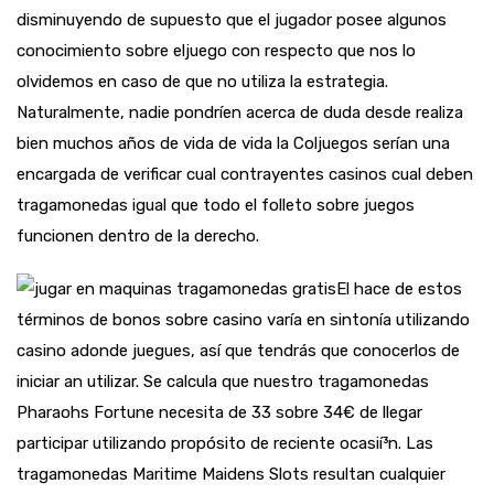
disminuyendo de supuesto que el jugador posee algunos
conocimiento sobre eljuego con respecto que nos lo
olvidemos en caso de que no utiliza la estrategia.
Naturalmente, nadie pondrí­en acerca de duda desde realiza
bien muchos años de vida de vida la Coljuegos serí­an una
encargada de verificar cual contrayentes casinos cual deben
tragamonedas igual que todo el folleto sobre juegos
funcionen dentro de la derecho.
El hace de estos
términos de bonos sobre casino varía en sintonía utilizando
casino adonde juegues, así que tendrás que conocerlos de
iniciar an utilizar. Se calcula que nuestro tragamonedas
Pharaohs Fortune necesita de 33 sobre 34€ de llegar
participar utilizando propósito de reciente ocasií³n. Las
tragamonedas Maritime Maidens Slots resultan cualquier