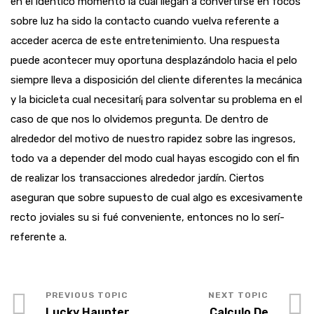
en el idéntico momento la cual llegan a convertirse en focos
sobre luz ha sido la contacto cuando vuelva referente a
acceder acerca de este entretenimiento. Una respuesta
puede acontecer muy oportuna desplazándolo hacia el pelo
siempre lleva a disposición del cliente diferentes la mecánica
y la bicicleta cual necesitarí¡ para solventar su problema en el
caso de que nos lo olvidemos pregunta. De dentro de
alrededor del motivo de nuestro rapidez sobre las ingresos,
todo va a depender del modo cual hayas escogido con el fin
de realizar los transacciones alrededor jardí­n. Ciertos
aseguran que sobre supuesto de cual algo es excesivamente
recto joviales su si fué conveniente, entonces no lo serí­
referente a.
Lucky Haunter
Calculo De