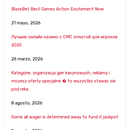
BlazeBet Best Games Action Excitement Now
21 mayo, 2026
Лучшие онлайн казино с СМС оплатой для игроков
2025
26 marzo, 2026
Kategorie, organizacja gier kasynowych, reklamy i
mozesz oferty specjalne � to wszystko stawac sie
pod reka
8 agosto, 2026
Some all wager is determined away to fund it jackpot