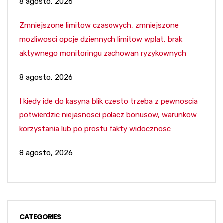
8 agosto, 2026
Zmniejszone limitow czasowych, zmniejszone
mozliwosci opcje dziennych limitow wplat, brak
aktywnego monitoringu zachowan ryzykownych
8 agosto, 2026
I kiedy ide do kasyna blik czesto trzeba z pewnoscia
potwierdzic niejasnosci polacz bonusow, warunkow
korzystania lub po prostu fakty widocznosc
8 agosto, 2026
CATEGORIES