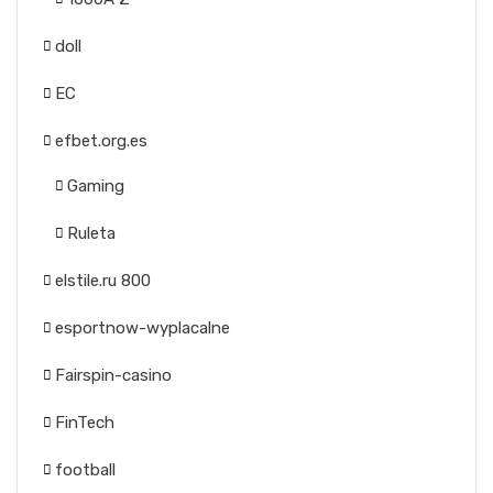
doll
EC
efbet.org.es
Gaming
Ruleta
elstile.ru 800
esportnow-wyplacalne
Fairspin-casino
FinTech
football