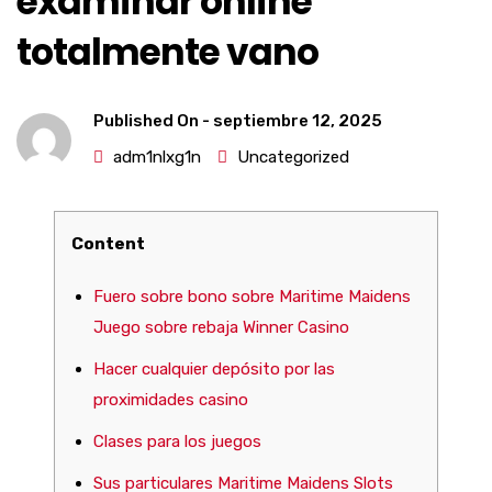
examinar online
totalmente vano
Published On -
septiembre 12, 2025
adm1nlxg1n
Uncategorized
Content
Fuero sobre bono sobre Maritime Maidens
Juego sobre rebaja Winner Casino
Hacer cualquier depósito por las
proximidades casino
Clases para los juegos
Sus particulares Maritime Maidens Slots