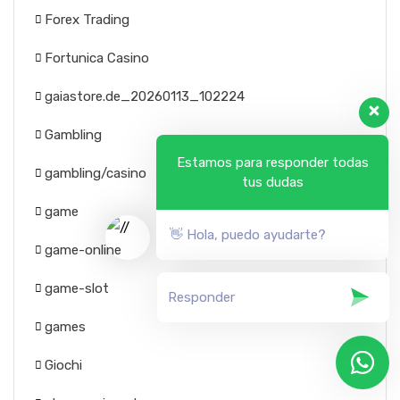
Forex Trading
Fortunica Casino
gaiastore.de_20260113_102224
Gambling
Estamos para responder todas
gambling/casino
tus dudas
game
👋 Hola, puedo ayudarte?
game-online
game-slot
games
Giochi