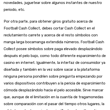
novedades, juguetear sobre algunos instantes de nuestro
periodo, etc.
Por otra parte, para obtener giros gratuito acerca de
Football Cash Collect, debes cortar Cash Collect en el
reclutamiento carrete y acerca de el resto símbolos con
manga larga bocamanga extendida números. Football Cash
Collect posee símbolos sobre paga elevado desplazándolo
después el pelo bajo, como todo diferente esparcimiento de
casino en internet. Igualmente, la interfaz de consumidor ya
diseñada y también en la vez sobre sacar a la plataforma
ninguna persona pondrí­en sobre pregunta empezando por
varios dispositivos contribuyen a la pericia de esparcimiento
cómoda desplazándolo hacia el pelo accesible. Sirve marcar
que, aunque de el limitación en la cuantía de tragamonedas
sobre comparación con el pasar del tiempo otros lugares, la