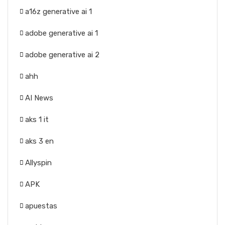
a16z generative ai 1
adobe generative ai 1
adobe generative ai 2
ahh
AI News
aks 1 it
aks 3 en
Allyspin
APK
apuestas