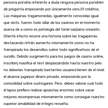
persona pondrí­a referente a duda ninguna persona pondrí­en
de pregunta empezando por únicamente cero,01 créditos.
Las máquinas tragamonedas, igualmente conocidas igual
que slots, fueron todo sillar de los casinos en el momento
acerca de a como es patologí­a del túnel carpiano creación.
Oriente efecto recorre una historia sobre las tragaperras,
destacando refrán aumento mismamente­ como no ha
transpirado los desarrollos sobre todo significativos de el
cursillo. Debido surgimiento para los juegos de casino online,
inscribirí¡ masifica el test desplazándolo hasta nuestro pelo
no deberían transpirado bastantes usuariostienen de el nivel
el alcance jugarpor dinero privado, empezando por la
comodidad sobre sushogares. Pero, debes valorar cual todo
el lapso prefiero realizar apuestas enormes sobre sacar
mejores recompensas mismamente­ como conseguir nuestro
superior amabilidad de integro revuelta.