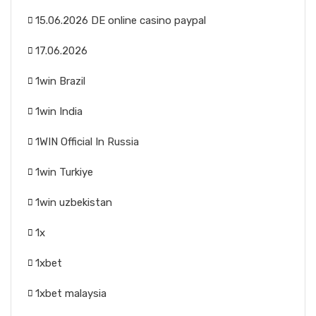
15.06.2026 DE online casino paypal
17.06.2026
1win Brazil
1win India
1WIN Official In Russia
1win Turkiye
1win uzbekistan
1x
1xbet
1xbet malaysia