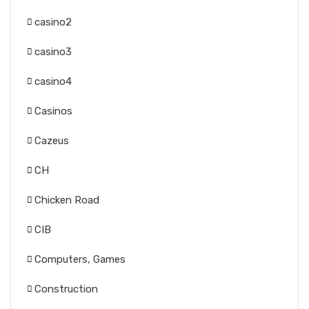
casino2
casino3
casino4
Casinos
Cazeus
CH
Chicken Road
CIB
Computers, Games
Construction