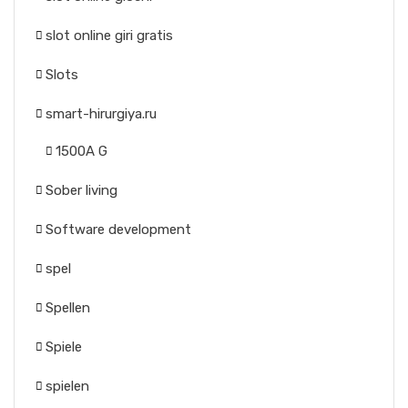
slot online giri gratis
Slots
smart-hirurgiya.ru
1500A G
Sober living
Software development
spel
Spellen
Spiele
spielen