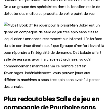
branlant fréquemment des sites de revue comme le notre.
On a un groupe des spécialistes dont la fonction reste de
détecter des meilleures produits de votre point de vue.
Mien Joker est un
genre en compagnie de salle de jeu free spin sans classe
lequel orient annoncée récemment sur internet. L’interface
du site continue directe sauf que l’groupe d’renfort levant là
pour répondre a l’intégralité de demande. Cet balade offert
salle de jeu sans avoir í archive est ordinaire, vu qu’il
commencement manifeste via ce nombre certain
)’avantages. Indéniablement, vous pouvez jouer aux
différents machines a sous free spin sans avoir í à percer
des annales.
Plus redoutables Salle de jeu en
compagnie de Pourboire sans