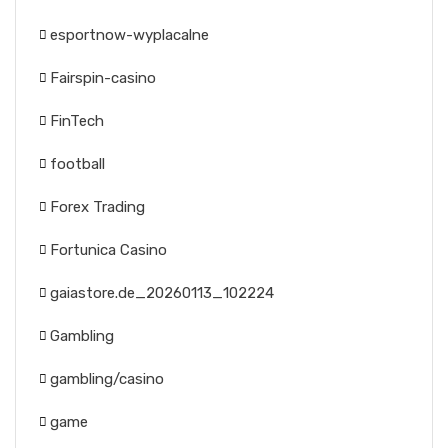
esportnow-wyplacalne
Fairspin-casino
FinTech
football
Forex Trading
Fortunica Casino
gaiastore.de_20260113_102224
Gambling
gambling/casino
game