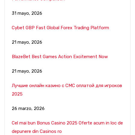
31 mayo, 2026
Cybet GBP Fast Global Forex Trading Platform
21 mayo, 2026
BlazeBet Best Games Action Excitement Now
21 mayo, 2026
Лучшие онлайн казино с СМС оплатой для игроков
2025
26 marzo, 2026
Cel mai bun Bonus Casino 2025 Oferte acum in loc de
depunere din Casinos ro