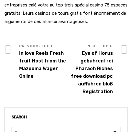
entreprises calé votre au top trois spécial casino 75 espaces
gratuits. Leurs casinos de tours gratis font énormément de
arguments de des alliance avantageuses.
In love Reels Fresh
Eye of Horus
fruit Host from the
gebührenfrei
Mazooma Wager
Pharaoh Riches
Online
free download pc
aufführen bloß
Registration
SEARCH