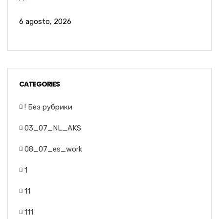
6 agosto, 2026
CATEGORIES
! Без рубрики
03_07_NL_AKS
08_07_es_work
1
11
111