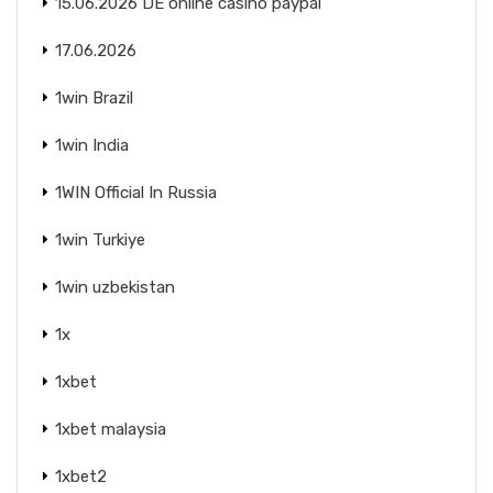
15.06.2026 DE online casino paypal
17.06.2026
1win Brazil
1win India
1WIN Official In Russia
1win Turkiye
1win uzbekistan
1x
1xbet
1xbet malaysia
1xbet2