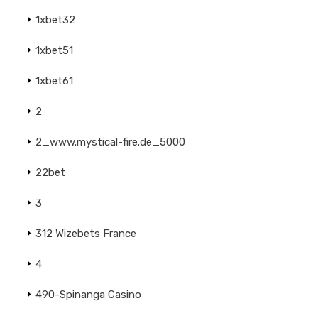
1xbet32
1xbet51
1xbet61
2
2_www.mystical-fire.de_5000
22bet
3
312 Wizebets France
4
490-Spinanga Casino