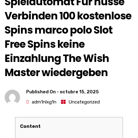
Spielautomat Für nüsse
Verbinden 100 kostenlose
Spins marco polo Slot
Free Spins keine
Einzahlung The Wish
Master wiedergeben
Published On -
octubre 15, 2025
adm1nlxg1n
Uncategorized
Content