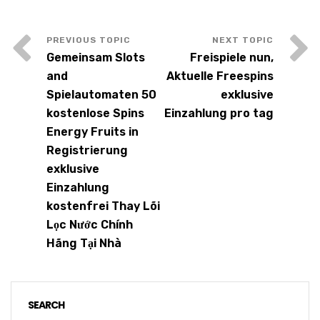
Gemeinsam Slots
Freispiele nun,
and
Aktuelle Freespins
Spielautomaten 50
exklusive
kostenlose Spins
Einzahlung pro tag
Energy Fruits in
Registrierung
exklusive
Einzahlung
kostenfrei Thay Lõi
Lọc Nước Chính
Hãng Tại Nhà
SEARCH