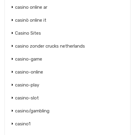
casino online ar
casinò online it
Casino Sites
casino zonder crucks netherlands
casino-game
casino-online
casino-play
casino-slot
casino/gambling
casino1