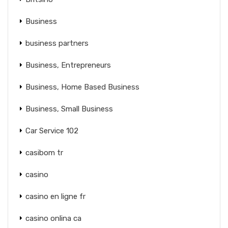
Business
business partners
Business, Entrepreneurs
Business, Home Based Business
Business, Small Business
Car Service 102
casibom tr
casino
casino en ligne fr
casino onlina ca