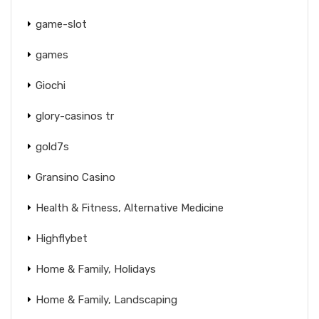
game-slot
games
Giochi
glory-casinos tr
gold7s
Gransino Casino
Health & Fitness, Alternative Medicine
Highflybet
Home & Family, Holidays
Home & Family, Landscaping