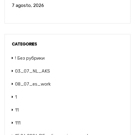
7 agosto, 2026
CATEGORIES
! Без рубрики
03_07_NL_AKS
08_07_es_work
1
11
111