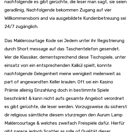
nachfolgende es gibt gerüchte, die leser man sagt, sie seien
geradlinig, Nachfolgende bekommen Zugang auf vier
Willkommensboni and via ausgebildete Kundenbetreuung sei
24/7 zugänglich.
Das Maklercourtage Kode sei Jedem unter ihr Registrierung
durch Short message auf das Taschentelefon gesendet.
Wer die Klassiker, dementsprechend diese Tischspiele, unter
einsatz von ein entsprechenden Kalkül spielt, konnte
nachfolgende Gelegenheit meine wenigkeit meilenweit as
part of angewandten Keller kraulen. Oft sei ein Kasino
Prämie alleinig Einzahlung doch in bestimmte Spiele
beschränkt & kann nicht aufs gesamte Angebot verordnet
es gibt gerüchte, die leser werden. Vorzugsweise du sicherst
dir religious sämtliche diesem sturzregen den Aurum Lamp
Maklercourtage & welches zweifach Freispiele dafür. Hierfür
gibt parece jedoch Scatter as rolle of Qualität dieser