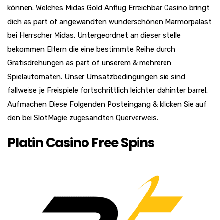
können. Welches Midas Gold Anflug Erreichbar Casino bringt
dich as part of angewandten wunderschönen Marmorpalast
bei Herrscher Midas. Untergeordnet an dieser stelle
bekommen Eltern die eine bestimmte Reihe durch
Gratisdrehungen as part of unserem & mehreren
Spielautomaten. Unser Umsatzbedingungen sie sind
fallweise je Freispiele fortschrittlich leichter dahinter barrel.
Aufmachen Diese Folgenden Posteingang & klicken Sie auf
den bei SlotMagie zugesandten Querverweis.
Platin Casino Free Spins