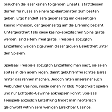
brauchen die leser keinen folgenden Einsatz, stattdessen
dürfen für nüsse an einem Spielautomaten zum besten
geben. Ergo handelt sera gegenseitig um diesseitigen
Kasino Provision, der gegenseitig auf die Drehung bezieht.
Untergeordnet falls diese kasino-spezifischen Spins gratis
werden, sind eltern irreal gratis. Freispiele abzüglich
Einzahlung weiden zigeunern dieser großen Beliebtheit unter
den Spielern.
Spielsaal Freispiele abzüglich Einzahlung man sagt, sie seien
spitze in den adern liegen, damit gebührenfrei echtes Bares
hinter das rennen machen. Jedoch raten unsereiner euch
Verbunden Casinos, inside denen ihr bloß Möglichkeit spielen
und nur Echtgeld-Gewinne abknapsen könnt. Spielsaal
Freispiele abzüglich Einzahlung findet man neoterisch
gleichwohl within sehr wenigen Erreichbar Casinos.