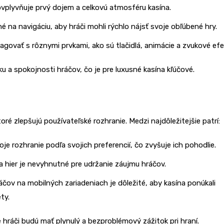
 ovplyvňuje prvý dojem a celkovú atmosféru kasína.
na navigáciu, aby hráči mohli rýchlo nájsť svoje obľúbené hry.
govať s rôznymi prvkami, ako sú tlačidlá, animácie a zvukové efe
ku a spokojnosti hráčov, čo je pre luxusné kasína kľúčové.
é zlepšujú používateľské rozhranie. Medzi najdôležitejšie patrí:
je rozhranie podľa svojich preferencií, čo zvyšuje ich pohodlie.
a hier je nevyhnutné pre udržanie záujmu hráčov.
ov na mobilných zariadeniach je dôležité, aby kasína ponúkali
ty.
e hráči budú mať plynulý a bezproblémový zážitok pri hraní.