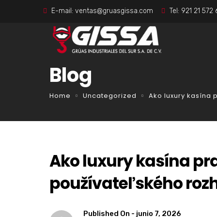
E-mail:
ventas@gruasgissa.com
Tel:
921 21 572 
Blog
Home
Uncategorized
Ako luxury kasína 
Ako luxury kasína pr
používateľského roz
Published On -
junio 7, 2026