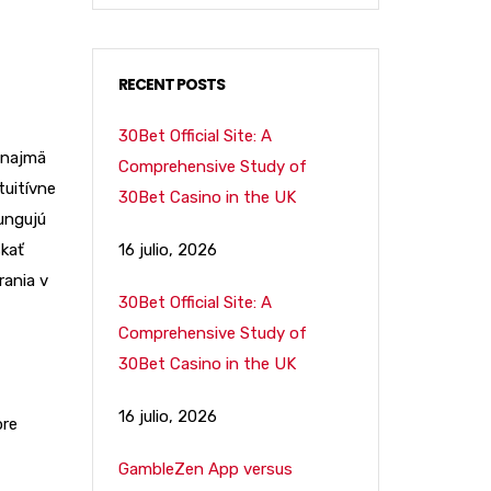
RECENT POSTS
30Bet Official Site: A
 najmä
Comprehensive Study of
tuitívne
30Bet Casino in the UK
fungujú
skať
16 julio, 2026
rania v
30Bet Official Site: A
Comprehensive Study of
30Bet Casino in the UK
16 julio, 2026
pre
GambleZen App versus