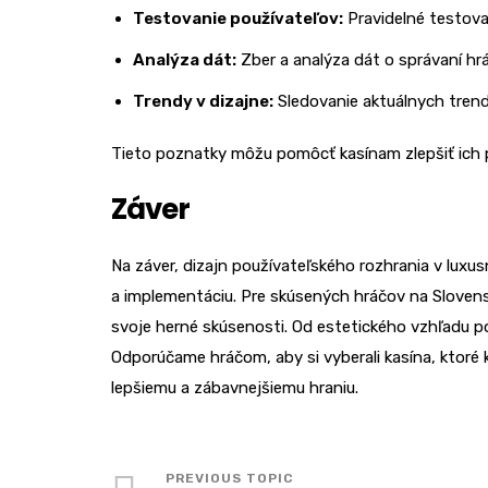
Testovanie používateľov:
Pravidelné testova
Analýza dát:
Zber a analýza dát o správaní hr
Trendy v dizajne:
Sledovanie aktuálnych tren
Tieto poznatky môžu pomôcť kasínam zlepšiť ich 
Záver
Na záver, dizajn používateľského rozhrania v luxu
a implementáciu. Pre skúsených hráčov na Slovens
svoje herné skúsenosti. Od estetického vzhľadu po
Odporúčame hráčom, aby si vyberali kasína, ktoré k
lepšiemu a zábavnejšiemu hraniu.