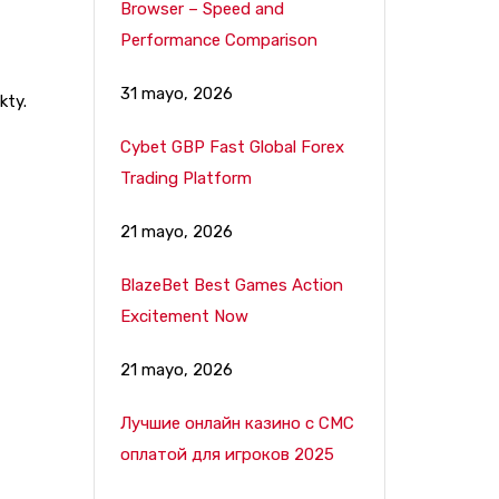
Browser – Speed and
Performance Comparison
31 mayo, 2026
kty.
Cybet GBP Fast Global Forex
Trading Platform
21 mayo, 2026
BlazeBet Best Games Action
Excitement Now
21 mayo, 2026
Лучшие онлайн казино с СМС
оплатой для игроков 2025