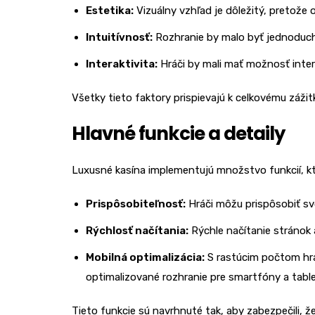
Estetika:
Vizuálny vzhľad je dôležitý, pretože
Intuitívnosť:
Rozhranie by malo byť jednoduché 
Interaktivita:
Hráči by mali mať možnosť intera
Všetky tieto faktory prispievajú k celkovému zážit
Hlavné funkcie a detaily
Luxusné kasína implementujú množstvo funkcií, ktor
Prispôsobiteľnosť:
Hráči môžu prispôsobiť svo
Rýchlosť načítania:
Rýchle načítanie stránok 
Mobilná optimalizácia:
S rastúcim počtom hráč
optimalizované rozhranie pre smartfóny a table
Tieto funkcie sú navrhnuté tak, aby zabezpečili, ž