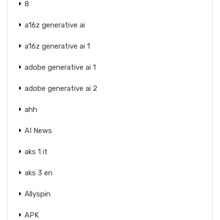
8
a16z generative ai
a16z generative ai 1
adobe generative ai 1
adobe generative ai 2
ahh
AI News
aks 1 it
aks 3 en
Allyspin
APK