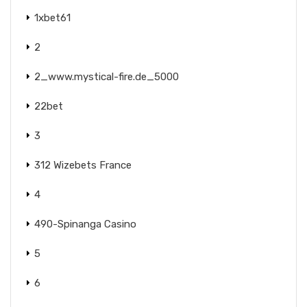
1xbet61
2
2_www.mystical-fire.de_5000
22bet
3
312 Wizebets France
4
490-Spinanga Casino
5
6