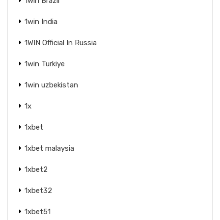
1win Brazil
1win India
1WIN Official In Russia
1win Turkiye
1win uzbekistan
1x
1xbet
1xbet malaysia
1xbet2
1xbet32
1xbet51