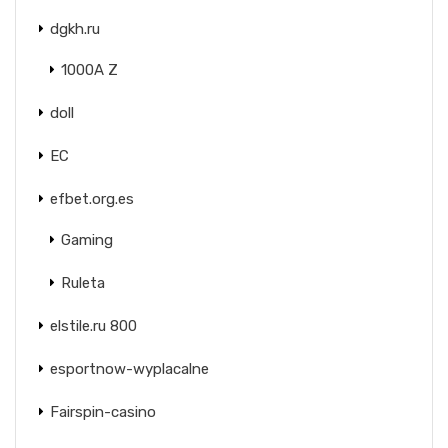
dgkh.ru
1000A Z
doll
EC
efbet.org.es
Gaming
Ruleta
elstile.ru 800
esportnow-wyplacalne
Fairspin-casino