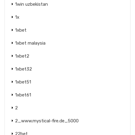
1win uzbekistan
1x
1xbet
1xbet malaysia
1xbet2
1xbet32
1xbet51
1xbet61
2
2_www.mystical-fire.de_5000
22bet