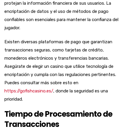
protejan la información financiera de sus usuarios. La
encriptación de datos y el uso de métodos de pago
confiables son esenciales para mantener la confianza del
jugador.
Existen diversas plataformas de pago que garantizan
transacciones seguras, como tarjetas de crédito,
monederos electrónicos y transferencias bancarias.
Asegúrate de elegir un casino que utilice tecnología de
encriptación y cumpla con las regulaciones pertinentes.
Puedes consultar más sobre esto en
https://gofishcasino.es/
, donde la seguridad es una
prioridad.
Tiempo de Procesamiento de
Transacciones