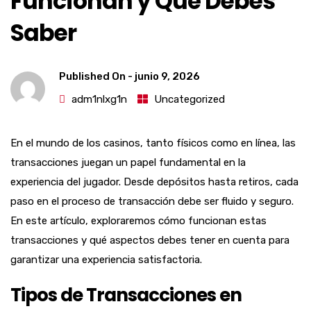
Funcionan y Qué Debes
Saber
Published On -
junio 9, 2026
adm1nlxg1n
Uncategorized
En el mundo de los casinos, tanto físicos como en línea, las
transacciones juegan un papel fundamental en la
experiencia del jugador. Desde depósitos hasta retiros, cada
paso en el proceso de transacción debe ser fluido y seguro.
En este artículo, exploraremos cómo funcionan estas
transacciones y qué aspectos debes tener en cuenta para
garantizar una experiencia satisfactoria.
Tipos de Transacciones en