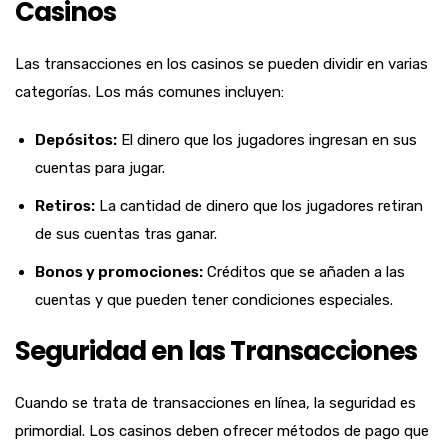
Casinos
Las transacciones en los casinos se pueden dividir en varias
categorías. Los más comunes incluyen:
Depósitos:
El dinero que los jugadores ingresan en sus
cuentas para jugar.
Retiros:
La cantidad de dinero que los jugadores retiran
de sus cuentas tras ganar.
Bonos y promociones:
Créditos que se añaden a las
cuentas y que pueden tener condiciones especiales.
Seguridad en las Transacciones
Cuando se trata de transacciones en línea, la seguridad es
primordial. Los casinos deben ofrecer métodos de pago que