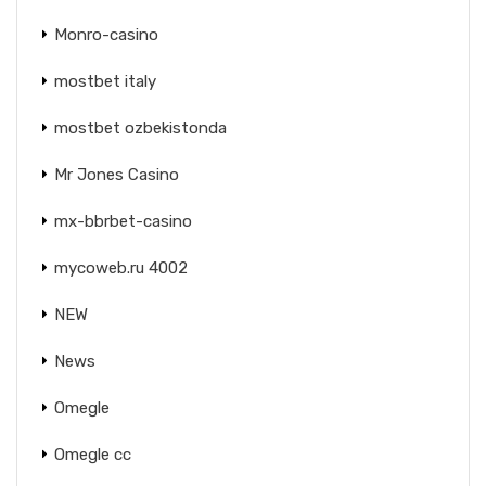
Monro-casino
mostbet italy
mostbet ozbekistonda
Mr Jones Casino
mx-bbrbet-casino
mycoweb.ru 4002
NEW
News
Omegle
Omegle cc