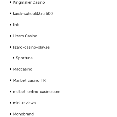
Kingmaker Casino
kursk-school33.ru 500
link
Lizaro Casino
lizaro-casino-play.es
Sportuna
Madcasino
Maribet casino TR
melbet-online-casino.com
mini-reviews
Monobrand