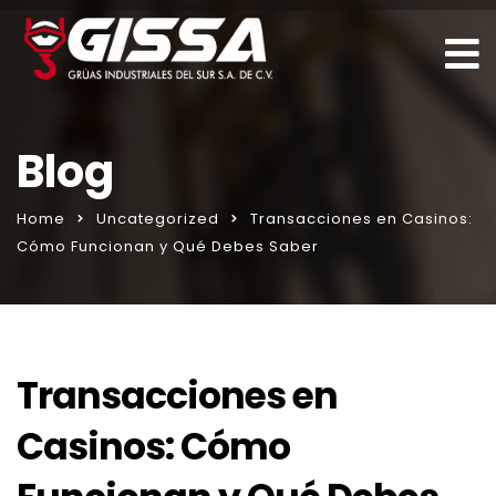
Blog
Home
Uncategorized
Transacciones en Casinos:
Cómo Funcionan y Qué Debes Saber
Transacciones en
Casinos: Cómo