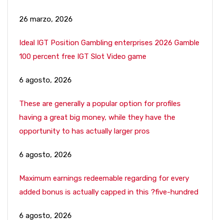
26 marzo, 2026
Ideal IGT Position Gambling enterprises 2026 Gamble
100 percent free IGT Slot Video game
6 agosto, 2026
These are generally a popular option for profiles
having a great big money, while they have the
opportunity to has actually larger pros
6 agosto, 2026
Maximum earnings redeemable regarding for every
added bonus is actually capped in this ?five-hundred
6 agosto, 2026