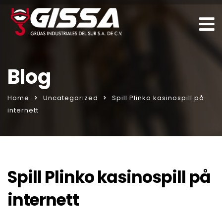
Blog
Home
Uncategorized
Spill Plinko kasinospill på
internett
Spill Plinko kasinospill på
internett