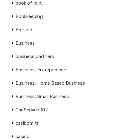
book of ra it
Bookkeeping
Britsino
Business
business partners
Business, Entrepreneurs
Business, Home Based Business
Business, Small Business
Car Service 102
casibom tr
casino