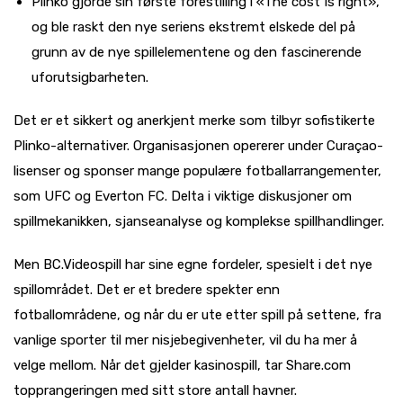
Plinko gjorde sin første forestilling i «The cost Is right»,
og ble raskt den nye seriens ekstremt elskede del på
grunn av de nye spillelementene og den fascinerende
uforutsigbarheten.
Det er et sikkert og anerkjent merke som tilbyr sofistikerte
Plinko-alternativer. Organisasjonen opererer under Curaçao-
lisenser og sponser mange populære fotballarrangementer,
som UFC og Everton FC. Delta i viktige diskusjoner om
spillmekanikken, sjanseanalyse og komplekse spillhandlinger.
Men BC.Videospill har sine egne fordeler, spesielt i det nye
spillområdet. Det er et bredere spekter enn
fotballområdene, og når du er ute etter spill på settene, fra
vanlige sporter til mer nisjebegivenheter, vil du ha mer å
velge mellom. Når det gjelder kasinospill, tar Share.com
topprangeringen med sitt store antall havner.