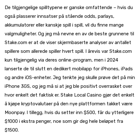
De tilgjengelige spilltypene er ganske omfattende – hvis du
også plasserer innsatser på stående odds, parlays,
akkumulatorer eller kanskje spill i spill, vil du finne mange
valgmuligheter. Og jeg må nevne en av de beste grunnene til
Stake.com er at de viser skjermbaserte analyser av antallet
spillere som allerede spiller hvert spill. I årevis var Stake.com
kun tilgjengelig via deres online-program, men i 2024
lanserte de til slutt en dedikert mobilapp for iPhones, iPads
og andre iOS-enheter. Jeg tenkte jeg skulle prøve det på min
iPhone 3GS, og jeg må si at jeg ble positivt overrasket over
hvor enkelt det faktisk er. Stake Local Casino gjør det enkelt
å kjøpe kryptovalutaer på den nye plattformen takket være
Moonpay. I tillegg, hvis du setter inn $500, får du ytterligere
$1000 i ekstra penger, noe som gir deg hele beløpet fra
$1500.