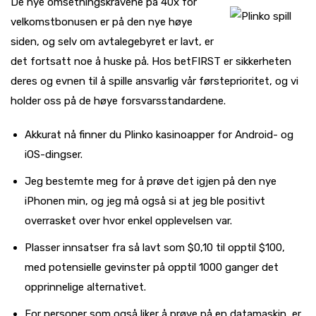
De nye omsetningskravene på 40x for
velkomstbonusen er på den nye høye
siden, og selv om avtalegebyret er lavt, er
det fortsatt noe å huske på. Hos betFIRST er sikkerheten
deres og evnen til å spille ansvarlig vår førsteprioritet, og vi
holder oss på de høye forsvarsstandardene.
Akkurat nå finner du Plinko kasinoapper for Android- og
iOS-dingser.
Jeg bestemte meg for å prøve det igjen på den nye
iPhonen min, og jeg må også si at jeg ble positivt
overrasket over hvor enkel opplevelsen var.
Plasser innsatser fra så lavt som $0,10 til opptil $100,
med potensielle gevinster på opptil 1000 ganger det
opprinnelige alternativet.
For personer som også liker å prøve på en datamaskin, er