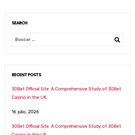
SEARCH
RECENT POSTS
30Bet Official Site: A Comprehensive Study of 30Bet
Casino in the UK
16 julio, 2026
30Bet Official Site: A Comprehensive Study of 30Bet
Casino in the UK