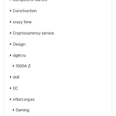
Construction
crazy time
Cryptocurrency service
Design
dgkh.ru
1000A Z
doll
EC
efbet.org.es
Gaming