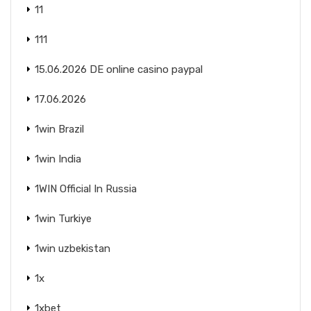
11
111
15.06.2026 DE online casino paypal
17.06.2026
1win Brazil
1win India
1WIN Official In Russia
1win Turkiye
1win uzbekistan
1x
1xbet