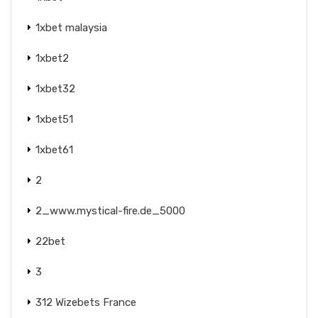
1xbet malaysia
1xbet2
1xbet32
1xbet51
1xbet61
2
2_www.mystical-fire.de_5000
22bet
3
312 Wizebets France