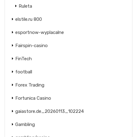
Ruleta
elstile.ru 800
esportnow-wyplacalne
Fairspin-casino
FinTech
football
Forex Trading
Fortunica Casino
gaiastore.de_20260113_102224
Gambling