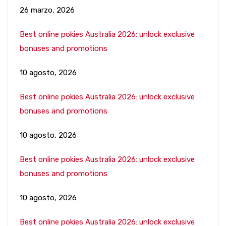
26 marzo, 2026
Best online pokies Australia 2026: unlock exclusive
bonuses and promotions
10 agosto, 2026
Best online pokies Australia 2026: unlock exclusive
bonuses and promotions
10 agosto, 2026
Best online pokies Australia 2026: unlock exclusive
bonuses and promotions
10 agosto, 2026
Best online pokies Australia 2026: unlock exclusive