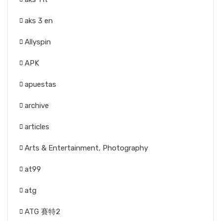
aks 3 en
Allyspin
APK
apuestas
archive
articles
Arts & Entertainment, Photography
at99
atg
ATG 賽特2