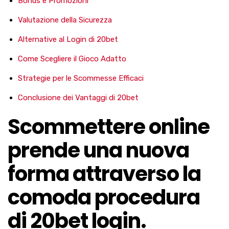
Bonus e Promozioni
Valutazione della Sicurezza
Alternative al Login di 20bet
Come Scegliere il Gioco Adatto
Strategie per le Scommesse Efficaci
Conclusione dei Vantaggi di 20bet
Scommettere online
prende una nuova
forma attraverso la
comoda procedura
di 20bet login.