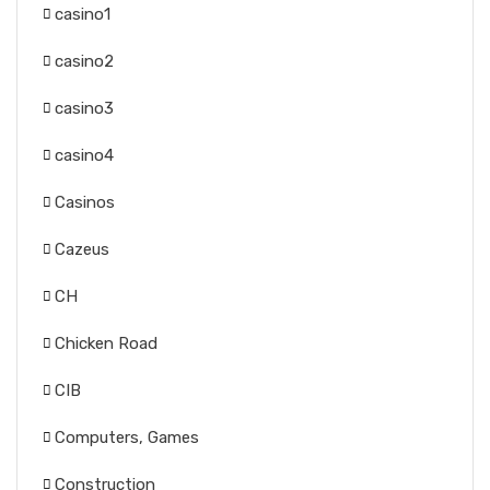
casino1
casino2
casino3
casino4
Casinos
Cazeus
CH
Chicken Road
CIB
Computers, Games
Construction