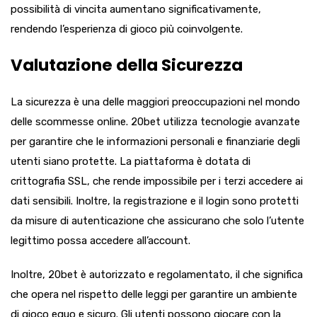
possibilità di vincita aumentano significativamente,
rendendo l’esperienza di gioco più coinvolgente.
Valutazione della Sicurezza
La sicurezza è una delle maggiori preoccupazioni nel mondo
delle scommesse online. 20bet utilizza tecnologie avanzate
per garantire che le informazioni personali e finanziarie degli
utenti siano protette. La piattaforma è dotata di
crittografia SSL, che rende impossibile per i terzi accedere ai
dati sensibili. Inoltre, la registrazione e il login sono protetti
da misure di autenticazione che assicurano che solo l’utente
legittimo possa accedere all’account.
Inoltre, 20bet è autorizzato e regolamentato, il che significa
che opera nel rispetto delle leggi per garantire un ambiente
di gioco equo e sicuro. Gli utenti possono giocare con la