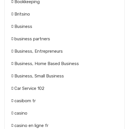
Bookkeeping
Britsino
Business
business partners
Business, Entrepreneurs
Business, Home Based Business
Business, Small Business
Car Service 102
casibom tr
casino
casino en ligne fr