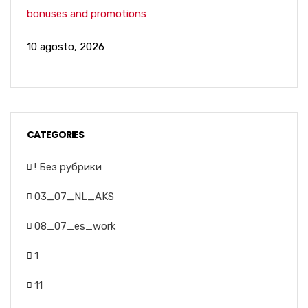
bonuses and promotions
10 agosto, 2026
CATEGORIES
! Без рубрики
03_07_NL_AKS
08_07_es_work
1
11