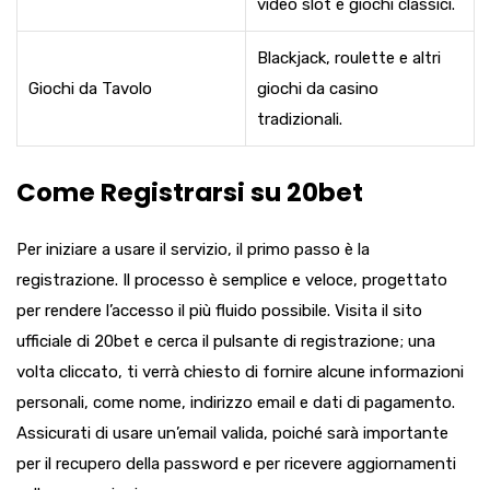
video slot e giochi classici.
Blackjack, roulette e altri
Giochi da Tavolo
giochi da casino
tradizionali.
Come Registrarsi su 20bet
Per iniziare a usare il servizio, il primo passo è la
registrazione. Il processo è semplice e veloce, progettato
per rendere l’accesso il più fluido possibile. Visita il sito
ufficiale di 20bet e cerca il pulsante di registrazione; una
volta cliccato, ti verrà chiesto di fornire alcune informazioni
personali, come nome, indirizzo email e dati di pagamento.
Assicurati di usare un’email valida, poiché sarà importante
per il recupero della password e per ricevere aggiornamenti