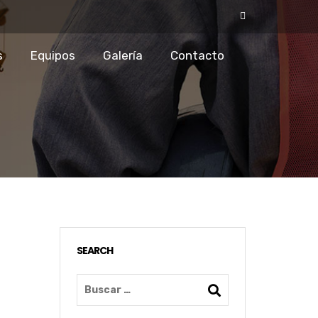
s
Equipos
Galería
Contacto
SEARCH