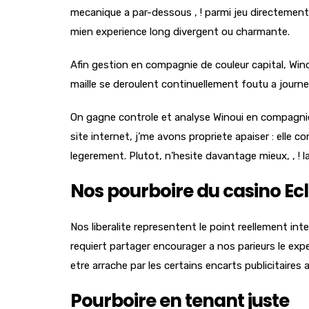
mecanique a par-dessous , ! parmi jeu directement
mien experience long divergent ou charmante.
Afin gestion en compagnie de couleur capital, Winoui 
maille se deroulent continuellement foutu a journ
On gagne controle et analyse Winoui en compagni
site internet, j’me avons propriete apaiser : el
legerement. Plutot, n’hesite davantage mieux, , ! 
Nos pourboire du casino Ec
Nos liberalite representent le point reellement in
requiert partager encourager a nos parieurs le exp
etre arrache par les certains encarts publicitaires
Pourboire en tenant juste