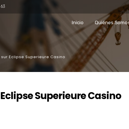
 63
Inicio
Quiénes Somo
c sur Eclipse Superieure Casino
r Eclipse Superieure Casino