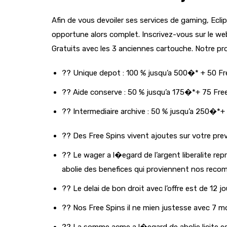
Afin de vous devoiler ses services de gaming, Ecli
opportune alors complet. Inscrivez-vous sur le we
Gratuits avec les 3 anciennes cartouche. Notre p
?? Unique depot : 100 % jusqu’a 500�* + 50 F
?? Aide conserve : 50 % jusqu’a 175�*+ 75 Fr
?? Intermediaire archive : 50 % jusqu’a 250�
?? Des Free Spins vivent ajoutes sur votre prev
?? Le wager a l�egard de l’argent liberalite r
abolie des benefices qui proviennent nos reco
?? Le delai de bon droit avec l’offre est de 12 
?? Nos Free Spins il ne mien justesse avec 7 mo