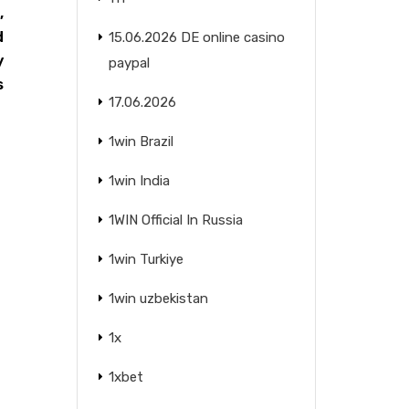
,
d
15.06.2026 DE online casino
y
paypal
s
17.06.2026
1win Brazil
1win India
1WIN Official In Russia
1win Turkiye
1win uzbekistan
1x
1xbet