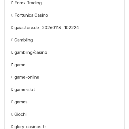
Forex Trading
Fortunica Casino
gaiastore.de_20260113_102224
Gambling
gambling/casino
game
game-online
game-slot
games
Giochi
glory-casinos tr