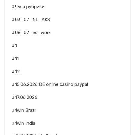
! Без рубрики
03_07_NL_AKS
08_07_es_work
1
11
111
15.06.2026 DE online casino paypal
17.06.2026
1win Brazil
1win India