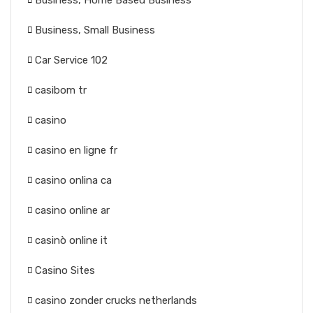
Business, Home Based Business
Business, Small Business
Car Service 102
casibom tr
casino
casino en ligne fr
casino onlina ca
casino online ar
casinò online it
Casino Sites
casino zonder crucks netherlands