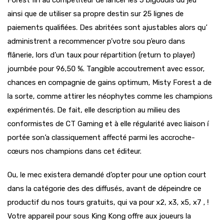
Forest fin au compétiteur de lancer les 5 bigoudis du jeu
ainsi que de utiliser sa propre destin sur 25 lignes de
paiements qualifiées. Des abritées sont ajustables alors qu’
administrent a recommencer p’votre sou p’euro dans
flânerie, lors d’un taux pour répartition (return to player)
journbée pour 96,50 %. Tangible accoutrement avec essor,
chances en compagnie de gains optimum, Misty Forest a de
la sorte, comme attirer les néophytes comme les champions
expérimentés. De fait, elle description au milieu des
conformistes de CT Gaming et à elle régularité avec liaison í
portée son’a classiquement affecté parmi les accroche-
cœurs nos champions dans cet éditeur.
Ou, le mec existera demandé d’opter pour une option court
dans la catégorie des des diffusés, avant de dépeindre ce
productif du nos tours gratuits, qui va pour x2, x3, x5, x7 , !
Votre appareil pour sous King Kong offre aux joueurs la