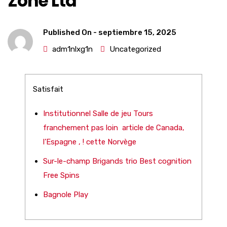
Zone Ltd
Published On -
septiembre 15, 2025
adm1nlxg1n
Uncategorized
Satisfait
Institutionnel Salle de jeu Tours
franchement pas loin article de Canada,
l’Espagne , ! cette Norvège
Sur-le-champ Brigands trio Best cognition
Free Spins
Bagnole Play