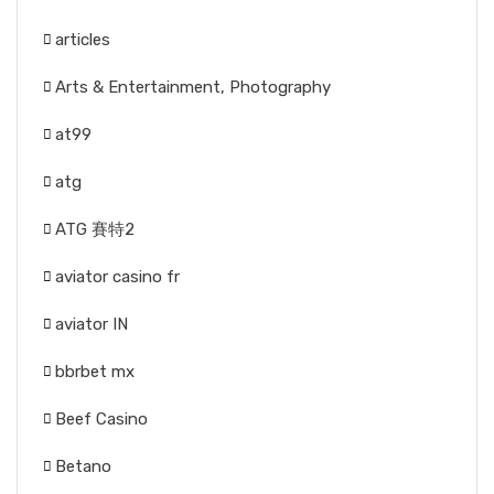
articles
Arts & Entertainment, Photography
at99
atg
ATG 賽特2
aviator casino fr
aviator IN
bbrbet mx
Beef Casino
Betano