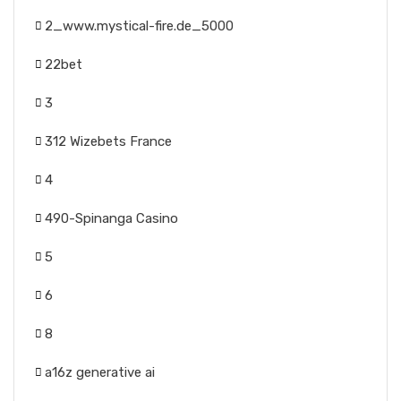
2_www.mystical-fire.de_5000
22bet
3
312 Wizebets France
4
490-Spinanga Casino
5
6
8
a16z generative ai