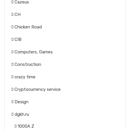
Cazeus
CH
Chicken Road
CIB
Computers, Games
Construction
crazy time
Cryptocurrency service
Design
dgkh.ru
1000A Z