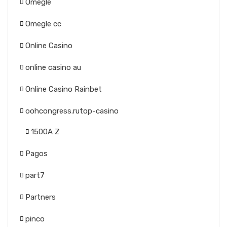
Omegle
Omegle cc
Online Casino
online casino au
Online Casino Rainbet
oohcongress.rutop-casino
1500A Z
Pagos
part7
Partners
pinco