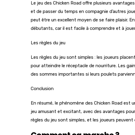
Le jeu des Chicken Road offre plusieurs avantages 
et de passer du temps en compagnie d’autres joueur
peut être un excellent moyen de se faire plaisir. E
débutants, car il est facile à comprendre et à jouer
Les règles du jeu
Les règles du jeu sont simples : les joueurs placen
pour atteindre le réceptacle de nourriture. Les ga
des sommes importantes si leurs poulets parvienne
Conclusion
En résumé, le phénomène des Chicken Road est un p
jeu amusant et excitant, avec des avantages pour le
règles du jeu sont simples, et les joueurs peuve