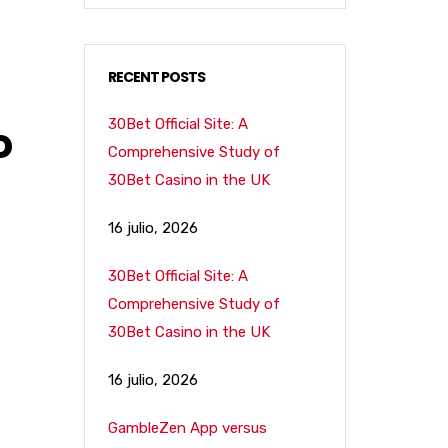
RECENT POSTS
30Bet Official Site: A
o
Comprehensive Study of
30Bet Casino in the UK
16 julio, 2026
30Bet Official Site: A
Comprehensive Study of
30Bet Casino in the UK
16 julio, 2026
GambleZen App versus