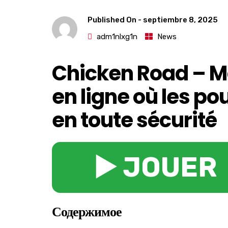
Published On -
septiembre 8, 2025
adm1nlxg1n
News
Chicken Road – M
en ligne où les po
en toute sécurité
▶️ JOUER
Содержимое