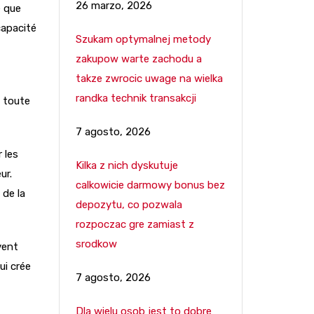
26 marzo, 2026
e que
capacité
Szukam optymalnej metody
zakupow warte zachodu a
takze zwrocic uwage na wielka
randka technik transakcji
n toute
7 agosto, 2026
 les
Kilka z nich dyskutuje
ur.
calkowicie darmowy bonus bez
 de la
depozytu, co pozwala
rozpoczac gre zamiast z
srodkow
vent
ui crée
7 agosto, 2026
Dla wielu osob jest to dobre