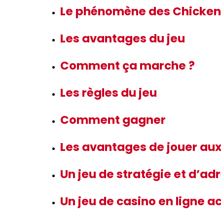
Le phénomène des Chicken
Les avantages du jeu
Comment ça marche ?
Les règles du jeu
Comment gagner
Les avantages de jouer au
Un jeu de stratégie et d’ad
Un jeu de casino en ligne a