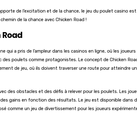
pporte de l’excitation et de la chance, le jeu du poulet casino est
 chemin de la chance avec Chicken Road !
n Road
i a pris de l’ampleur dans les casinos en ligne, où les joueurs
ec des poulets comme protagonistes. Le concept de Chicken Roa
ment de jeu, où ils doivent traverser une route pour atteindre un
ec des obstacles et des défis à relever pour les poulets. Les joue
 des gains en fonction des résultats. Le jeu est disponible dans 
posé comme un jeu de divertissement pour les joueurs expériment