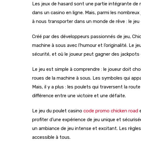
Les jeux de hasard sont une partie intégrante de no
dans un casino en ligne. Mais, parmi les nombreux j
à nous transporter dans un monde de rêve : le jeu
Créé par des développeurs passionnés de jeu, Chic
machine à sous avec l’humour et l’originalité. Le j
sécurité, et où le joueur peut gagner des jackpots
Le jeu est simple à comprendre : le joueur doit cho
roues de la machine à sous. Les symboles qui appar
Mais, il y a plus : les poulets qui traversent la ro
différence entre une victoire et une défaite.
Le jeu du poulet casino
code promo chicken road
e
profiter d’une expérience de jeu unique et sécuri
un ambiance de jeu intense et excitant. Les règles
accessible à tous.