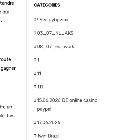
étendre
CATEGORIES
e qui
! Без рубрики
s
03_07_NL_AKS
08_07_es_work
 route
1
t gagner
11
111
15.06.2026 DE online casino
fre un
paypal
ile. Les
17.06.2026
1win Brazil