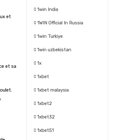
1win India
eux et
1WIN Official In Russia
1win Turkiye
1win uzbekistan
1x
ce et sa
1xbet
oulet.
1xbet malaysia
s
1xbet2
1xbet32
1xbet51
 de