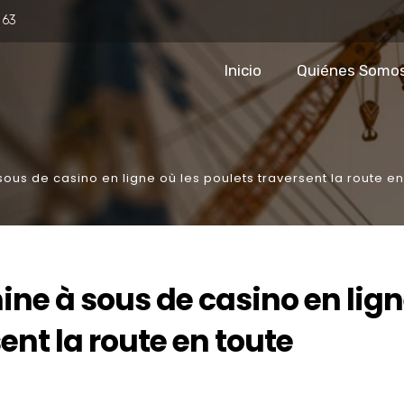
 63
Inicio
Quiénes Somo
us de casino en ligne où les poulets traversent la route en 
ne à sous de casino en lig
ent la route en toute