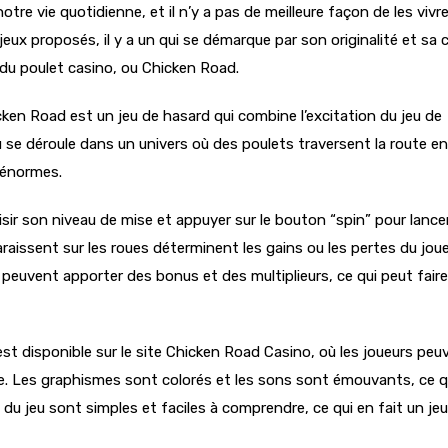
tre vie quotidienne, et il n’y a pas de meilleure façon de les vivr
eux proposés, il y a un qui se démarque par son originalité et sa 
 du poulet casino, ou Chicken Road.
ken Road est un jeu de hasard qui combine l’excitation du jeu de
eu se déroule dans un univers où des poulets traversent la route e
 énormes.
isir son niveau de mise et appuyer sur le bouton “spin” pour lancer
aissent sur les roues déterminent les gains ou les pertes du joue
ute peuvent apporter des bonus et des multiplieurs, ce qui peut faire
st disponible sur le site Chicken Road Casino, où les joueurs peu
sée. Les graphismes sont colorés et les sons sont émouvants, ce q
 du jeu sont simples et faciles à comprendre, ce qui en fait un jeu