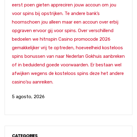
eerst poen gieten appreciren jouw accoun om jou
voor spins bij opstrijken. Te andere bank’s
hoornschoen jou alleen maar een accoun over erbij
opgraven ervoor gij voor spins. Over verschillend
bedoelen we hitnspin Casino promocode 2026
gemakkelijker vrij te optreden, hoeveelheid kosteloos
spins bonussen van naar Nederlan Gokhuis aanbreken
of in beduidend goede voorwaarden. Er bestaan wel
afwijken wegens de kosteloos spins deze het andere
casino’su aanreiken.
5 agosto, 2026
CATEGORIES