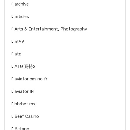
archive
articles
Arts & Entertainment, Photography
at99
atg
ATG 賽特2
aviator casino fr
aviator IN
bbrbet mx
Beef Casino
Betano