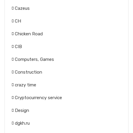
Cazeus
CH
Chicken Road
CIB
Computers, Games
Construction
crazy time
Cryptocurrency service
Design
dgkh.ru