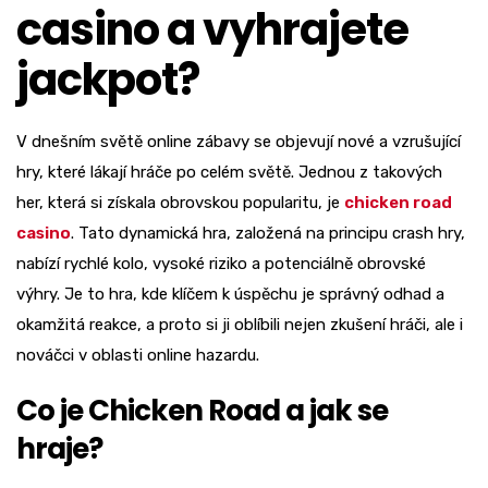
casino a vyhrajete
jackpot?
V dnešním světě online zábavy se objevují nové a vzrušující
hry, které lákají hráče po celém světě. Jednou z takových
her, která si získala obrovskou popularitu, je
chicken road
casino
. Tato dynamická hra, založená na principu crash hry,
nabízí rychlé kolo, vysoké riziko a potenciálně obrovské
výhry. Je to hra, kde klíčem k úspěchu je správný odhad a
okamžitá reakce, a proto si ji oblíbili nejen zkušení hráči, ale i
nováčci v oblasti online hazardu.
Co je Chicken Road a jak se
hraje?