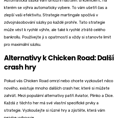
Automatická sázka vám umožní nastavit si koeficient, na
kterém se výhra automaticky vybere. To vám ušetří čas a
zlepší vaši efektivitu. Strategie martingale spočívá v
zdvojnásobování sázky po každé prohře. Tato strategie
může vést k rychlé výhře, ale také k rychlé ztrátě celého
bankrollu. Používejte ji s opatrností a vždy si stanovte limit
pro maximální sázku.
Alternativy k Chicken Road: Další
crash hry
Pokud vás Chicken Road omrzí nebo chcete vyzkoušet něco
nového, existuje mnoho dalších crash her, které si můžete
zahrát. Mezi populární alternativy patří Aviator, Plinko a Dice.
Každá z těchto her má své vlastní specifické prvky a
strategie. Vyzkoušejte si různé hry a zjistěte, která vám
nejvíce vyhovuje.