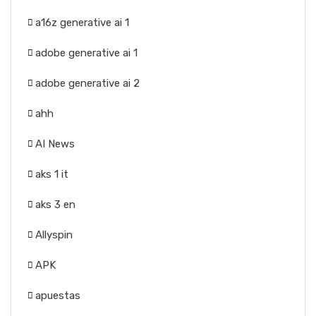
a16z generative ai 1
adobe generative ai 1
adobe generative ai 2
ahh
AI News
aks 1 it
aks 3 en
Allyspin
APK
apuestas