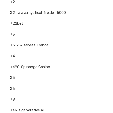
2
2_www.mystical-fire.de_5000
22bet
3
312 Wizebets France
4
490-Spinanga Casino
5
6
8
a16z generative ai