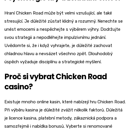
Hraní Chicken Road může být velmi vzrušující, ale také
stresující. Je důležité zůstat klidný a rozumný. Nenechte se
unést emocemi a nespěchejte s výběrem výhry. Dodržujte
svou strategii a nepodléhejte impulzivnímu jednání.
Uvědomte si, že i když vyhrajete, je důležité zachovat
chladnou hlavu a nevsázet všechno zpět. Dlouhodobý
úspěch vyžaduje disciplínu a strategické myšlení.
Proč si vybrat Chicken Road
casino?
Existuje mnoho online kasin, které nabízejí hru Chicken Road.
Při výběru kasina je důležité zvážit několik faktorů. Důležitá
je licence kasina, platební metody, zákaznická podpora a
samozřejmě i nabídka bonusů. Vyberte si renomované