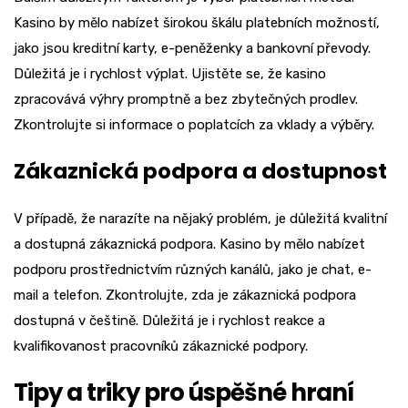
Kasino by mělo nabízet širokou škálu platebních možností,
jako jsou kreditní karty, e-peněženky a bankovní převody.
Důležitá je i rychlost výplat. Ujistěte se, že kasino
zpracovává výhry promptně a bez zbytečných prodlev.
Zkontrolujte si informace o poplatcích za vklady a výběry.
Zákaznická podpora a dostupnost
V případě, že narazíte na nějaký problém, je důležitá kvalitní
a dostupná zákaznická podpora. Kasino by mělo nabízet
podporu prostřednictvím různých kanálů, jako je chat, e-
mail a telefon. Zkontrolujte, zda je zákaznická podpora
dostupná v češtině. Důležitá je i rychlost reakce a
kvalifikovanost pracovníků zákaznické podpory.
Tipy a triky pro úspěšné hraní