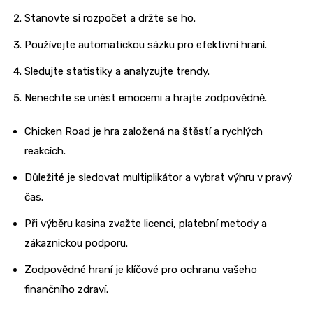
Stanovte si rozpočet a držte se ho.
Používejte automatickou sázku pro efektivní hraní.
Sledujte statistiky a analyzujte trendy.
Nenechte se unést emocemi a hrajte zodpovědně.
Chicken Road je hra založená na štěstí a rychlých
reakcích.
Důležité je sledovat multiplikátor a vybrat výhru v pravý
čas.
Při výběru kasina zvažte licenci, platební metody a
zákaznickou podporu.
Zodpovědné hraní je klíčové pro ochranu vašeho
finančního zdraví.