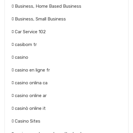
Business, Home Based Business
Business, Small Business
Car Service 102
casibom tr
casino
casino en ligne fr
casino onlina ca
casino online ar
casinò online it
Casino Sites