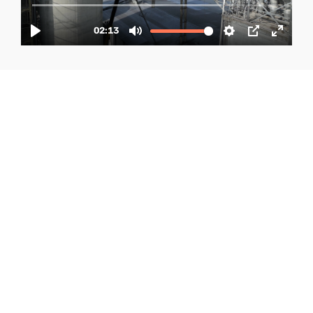
Servicios Integrados
de Diseño, Ingeniería y
Construcción
En Grúas Gissa combinamos diseño, ingeniería
y construcción con servicios mecánicos para
brindar soluciones completas. Nuestro equipo
experto cubre desde la idea hasta la ejecución,