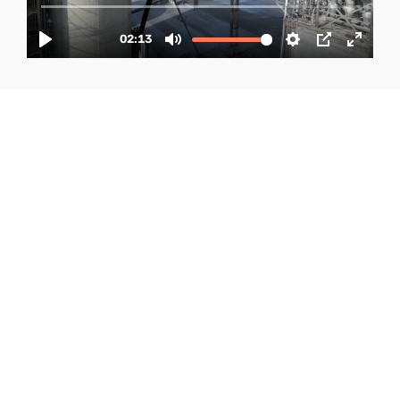
Servicios Integrados
de Diseño, Ingeniería y
Construcción
En Grúas Gissa combinamos diseño, ingeniería
y construcción con servicios mecánicos para
brindar soluciones completas. Nuestro equipo
experto cubre desde la idea hasta la ejecución,