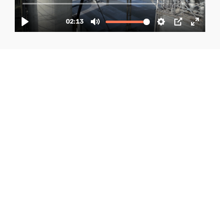
Servicios Integrados
de Diseño, Ingeniería y
Construcción
En Grúas Gissa combinamos diseño, ingeniería
y construcción con servicios mecánicos para
brindar soluciones completas. Nuestro equipo
experto cubre desde la idea hasta la ejecución,