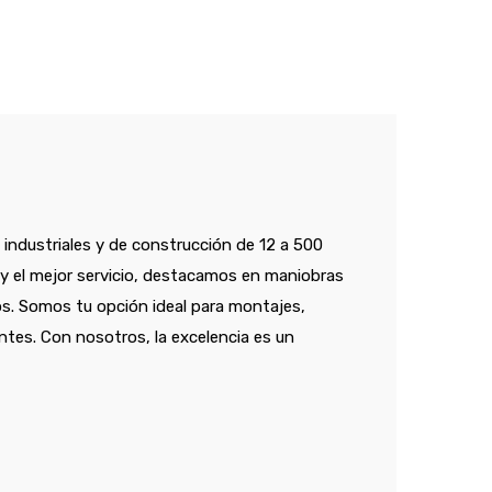
industriales y de construcción de 12 a 500
y el mejor servicio, destacamos en maniobras
os. Somos tu opción ideal para montajes,
entes. Con nosotros, la excelencia es un